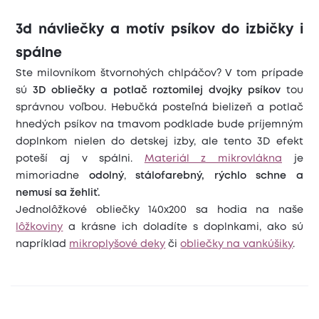
3d návliečky a motív psíkov do izbičky i
spálne
Ste milovníkom štvornohých chlpáčov? V tom prípade
sú
3D obliečky a potlač roztomilej dvojky psíkov
tou
správnou voľbou. Hebučká posteľná bielizeň a potlač
hnedých psíkov na tmavom podklade bude príjemným
doplnkom nielen do detskej izby, ale tento 3D efekt
poteší aj v spálni.
Materiál z mikrovlákna
je
mimoriadne
odolný
,
stálofarebný, rýchlo schne a
nemusí sa žehliť.
Jednolôžkové obliečky 140x200 sa hodia na naše
lôžkoviny
a krásne ich doladíte s doplnkami, ako sú
napríklad
mikroplyšové deky
či
obliečky na vankúšiky
.