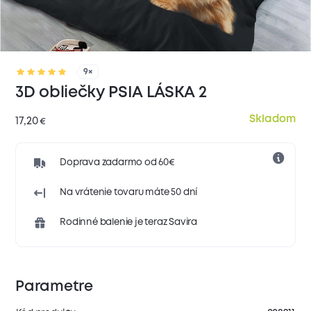
9×
3D obliečky PSIA LÁSKA 2
Skladom
17,20
€
Doprava zadarmo od 60€
Na vrátenie tovaru máte 50 dní
Rodinné balenie je teraz Savira
Parametre