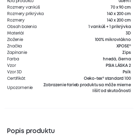
Kód produktu
008911
Rozmery vankúš
70 x 90 cm
Rozmery prikrývka
140 x 200 cm
Rozmery
140 x 200 cm
Obsah balenia
1 vankúš + 1 prikrývka
Materiál
3D
Zloženie
100% mikrovlákno
Značka
XPOSE®
Zapínanie
Zips
Farba
hnedá, čierna
Vzor
PSIA LÁSKA 2
Vzor 3D
Psík
Certifikát
Oeko-tex® standard 100
Zobrazenie farieb produktu sa môže mierne
Upozornenie
líšiť od skutočnosti
Popis produktu