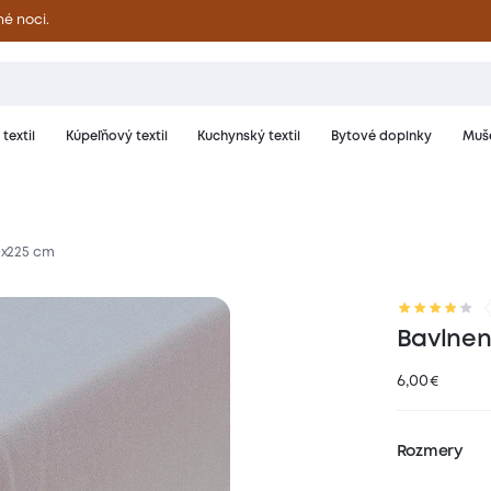
né noci.
textil
Kúpeľňový textil
Kuchynský textil
Bytové doplnky
Muše
0x225 cm
riál a starostlivosť
Hodnotenie
Bavlnená
6,00
€
Rozmery