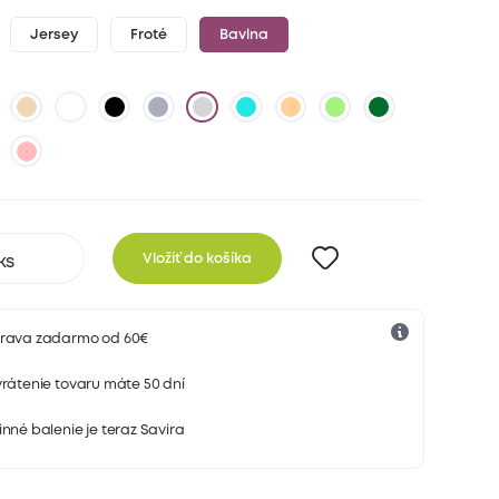
Jersey
Froté
Bavlna
Vložiť do košíka
rava zadarmo od 60€
rátenie tovaru máte 50 dní
nné balenie je teraz Savira