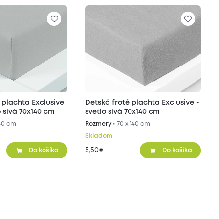
 plachta Exclusive
Detská froté plachta Exclusive -
o sivá 70x140 cm
svetlo sivá 70x140 cm
140 cm
Rozmery •
70 x 140 cm
Skladom
5,50
€
Do košíka
Do košíka