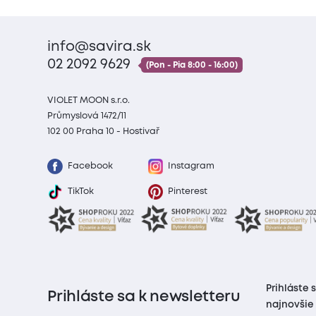
info@savira.sk
02 2092 9629
(Pon - Pia 8:00 - 16:00)
VIOLET MOON s.r.o.
Průmyslová 1472/11
102 00 Praha 10 - Hostivař
Facebook
Instagram
TikTok
Pinterest
Prihláste 
Prihláste sa k newsletteru
najnovšie