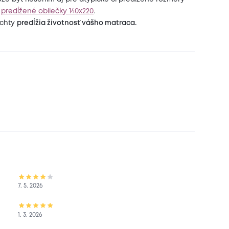
j
predĺžené obliečky 140x220
.
achty
predĺžia životnosť vášho matraca.
7. 5. 2026
1. 3. 2026