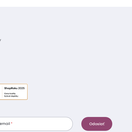
y
 email
Odoslať