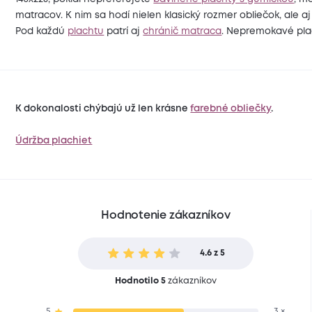
matracov. K nim sa hodí nielen klasický rozmer obliečok, ale a
Pod každú
plachtu
patrí aj
chránič matraca
. Nepremokavé pl
K dokonalosti chýbajú už len krásne
farebné obliečky
.
Údržba plachiet
Hodnotenie zákazníkov
4.6 z 5
Hodnotilo 5
zákazníkov
5
3 ×