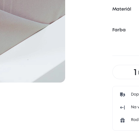
Materiál
Farba
Dop
Na v
Rodi