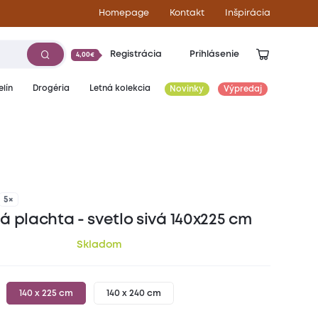
Homepage
Kontakt
Inšpirácia
Registrácia
Prihlásenie
4,00€
lín
Drogéria
Letná kolekcia
Novinky
Výpredaj
6,00
€
5×
 plachta - svetlo sivá 140x225 cm
Skladom
140 x 225 cm
140 x 240 cm