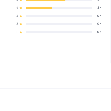
4
2 ×
3
0 ×
2
0 ×
1
0 ×