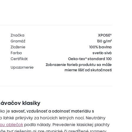
Značka
XPOSE®
Gramáž
130 g/m²
Zloženie
100% bavlna
Farba
svetlo sivá
Certifikát
Oeko-tex® standard 100
Zobrazenie farieb produktu sa môže
Upozornenie
mierne líšiť od skutočnosti
návačov klasiky
ako je
savosť, vzdušnosť a odolnosť materiálu s
o ľahké prikrývky za horúcich letných nocí. Neutrálny
ou obliečok
podľa nálady. Prevedenie klasickej plachty
ôže byť riešením aj pre atypické či predĺžené rozmery