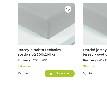
Jersey plachta Exclusive -
Detská jersey
svetlo sivá 200x200 cm
jersey - svetl
Rozmery •
200 x 200 cm
Rozmery •
70 x 
Skladom
Skladom
16,50
5,50
€
€
Do košíka