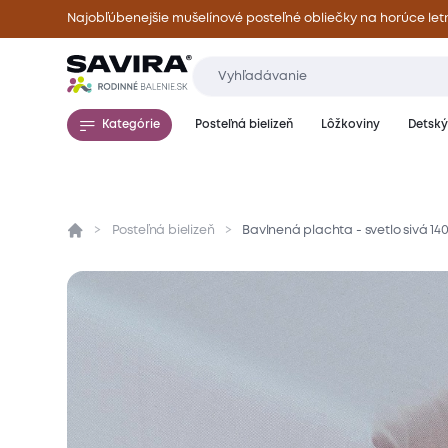
Najobľúbenejšie mušelínové posteľné obliečky na horúce let
Kategórie
Posteľná bielizeň
Lôžkoviny
Detský 
Posteľná bielizeň
Bavlnená plachta - svetlo sivá 14
Prehľad
Parametre
Popis produktu
Mate