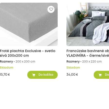
Froté plachta Exclusive - svetlo
Francúzske bavlnené ob
sivá 200x200 cm
VLADIMÍRA - čierne/sivé
Rozmery •
200 x 200 cm
Rozmery •
200 x 220 cm
Skladom
Skladom
15,70
34,00
€
€
Do košíka
Do