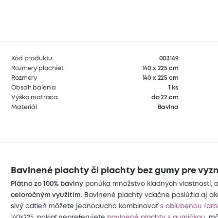
Kód produktu
003149
Rozmery plachiet
140 x 225 cm
Rozmery
140 x 225 cm
Obsah balenia
1 ks
Výška matraca
do 22 cm
Materiál
Bavlna
Bavlnené plachty či plachty bez gumy pre vyz
Plátno zo 100% bavlny
ponúka množstvo kladných vlastností, 
celoročným využitím
. Bavlnené plachty vďačne poslúžia aj ak
sivý odtieň môžete jednoducho kombinovať
s obľúbenou farb
140x225, pokiaľ nepreferujete
bavlnené plachty s gumičkou
, m