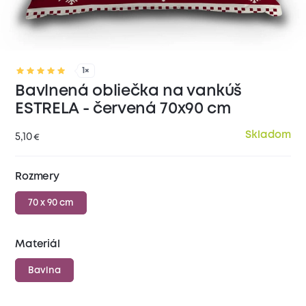
1×
Bavlnená obliečka na vankúš
ESTRELA - červená 70x90 cm
Skladom
5,10
€
Rozmery
70 x 90 cm
Materiál
Bavlna