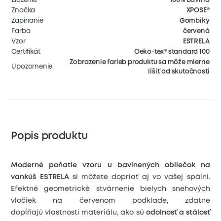
Značka
XPOSE®
Zapínanie
Gombíky
Farba
červená
Vzor
ESTRELA
Certifikát
Oeko-tex® standard 100
Zobrazenie farieb produktu sa môže mierne
Upozornenie
líšiť od skutočnosti
Popis produktu
Moderné poňatie vzoru u bavlnených obliečok na
vankúš ESTRELA
si môžete dopriať aj vo vašej spálni.
Efektné geometrické stvárnenie bielych snehových
vločiek na červenom podklade, zdatne
dopĺňajú vlastnosti materiálu, ako sú
odolnosť a stálosť