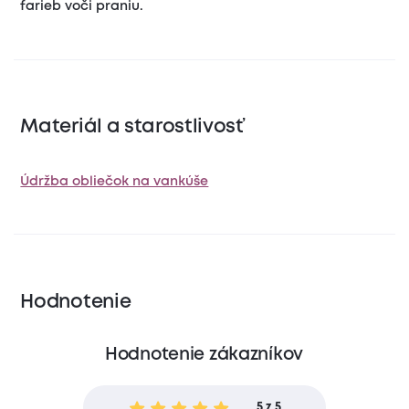
farieb voči praniu.
Materiál a starostlivosť
Údržba obliečok na vankúše
Hodnotenie
Hodnotenie zákazníkov
5 z 5