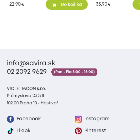
22,90
33,90
€
€
Do košíka
info@savira.sk
02 2092 9629
(Pon - Pia 8:00 - 16:00)
VIOLET MOON s.r.o.
Průmyslová 1472/11
102 00 Praha 10 - Hostivař
Facebook
Instagram
TikTok
Pinterest