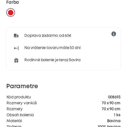
Farba
Doprava zadarmo od 60€
Na vrátenie tovaru máte 50 dní
Rodinné balenie je teraz Savira
Parametre
Kód produktu
008693
Rozmery vankúš
70 x 90 cm
Rozmery
70 x 90 cm
Obsah balenia
1 ks
Materiál
Bavlna
Zloženie
100% bavlna