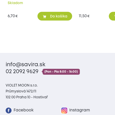
Skladom
6,70
11,50
€
€
Do košíka
info@savira.sk
02 2092 9629
(Pon - Pia 8:00 - 16:00)
VIOLET MOON s.r.o.
Průmyslová 1472/11
102 00 Praha 10 - Hostivař
Facebook
Instagram