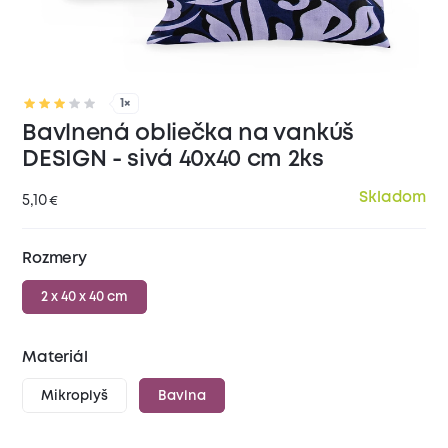
1×
Bavlnená obliečka na vankúš
DESIGN - sivá 40x40 cm 2ks
Skladom
5,10
€
Rozmery
2 x 40 x 40 cm
Materiál
Mikroplyš
Bavlna