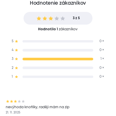
Hodnotenie zákazníkov
3 z 5
Hodnotilo 1
zákazníkov
5
0 ×
4
0 ×
3
1 ×
2
0 ×
1
0 ×
nevýhoda knoflíky, raději mám na zip
21. 11. 2025