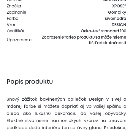
Značka
XPOSE®
Zapínanie
Gombíky
Farba
sivomodrá
Vzor
DESIGN
Certifikát
Oeko-tex® standard 100
Zobrazenie farieb produktu sa môže mierne
Upozornenie
líšiť od skutočnosti
Popis produktu
Snový zážitok
bavlnených obliečok Design
v sivej a
mdorej farbe
si môžete dopriať aj vo vašej spálňu a
alebo ako luxusnú dekoráciu do vášej obývačky.
Efektné stvárnenie harmonických vzorov na tmavom
podklade dodá interiéru ten správny glanc.
Priedušné,