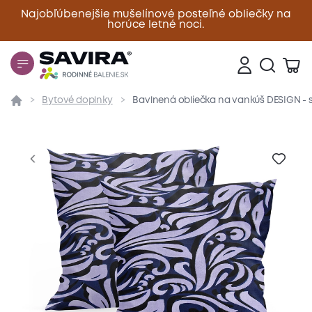
Najobľúbenejšie mušelínové posteľné obliečky na
horúce letné noci.
Zavrieť
Bytové doplnky
Bavlnená obliečka na vankúš DESIGN - s
Prehľad
Parametre
Popis produktu
Materiál