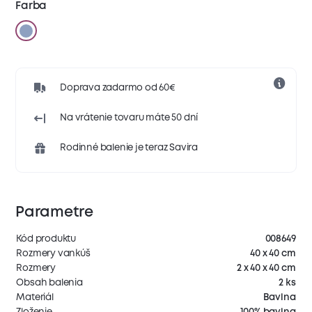
Farba
Doprava zadarmo od 60€
Na vrátenie tovaru máte 50 dní
Rodinné balenie je teraz Savira
Parametre
Kód produktu
008649
Rozmery vankúš
40 x 40 cm
Rozmery
2 x 40 x 40 cm
Obsah balenia
2 ks
Materiál
Bavlna
Zloženie
100% bavlna