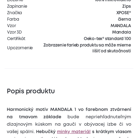
Zapínanie
Zips
Značka
XPOSE®
Farba
čierna
Vzor
MANDALA
Vzor 3D
Mandala
Certifikát
Oeko-tex® standard 100
Zobrazenie farieb produktu sa môže mierne
Upozornenie
líšiť od skutočnosti
Popis produktu
Harmonický motív MANDALA 1 vo farebnom ztvárnení
na tmavom základe
bude nepriehľadnuteľným
dizajnovým kúskom na gauči v obývacej izbe či vo
vašej spálni.
Hebučký
minky materiál
s krátkym vlasom