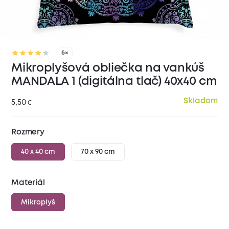
6×
Mikroplyšová obliečka na vankúš
MANDALA 1 (digitálna tlač) 40x40 cm
Skladom
5,50
€
Rozmery
40 x 40 cm
70 x 90 cm
Materiál
Mikroplyš