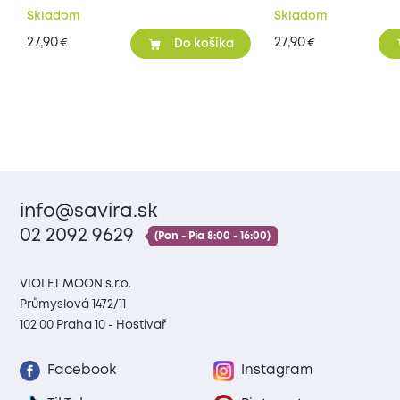
Skladom
Skladom
27,90
27,90
€
€
Do košíka
info@savira.sk
02 2092 9629
(Pon - Pia 8:00 - 16:00)
VIOLET MOON s.r.o.
Průmyslová 1472/11
102 00 Praha 10 - Hostivař
Facebook
Instagram