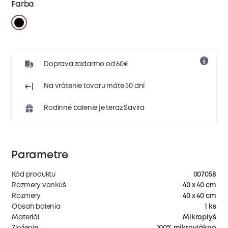
Farba
Doprava zadarmo od 60€
Na vrátenie tovaru máte 50 dní
Rodinné balenie je teraz Savira
Parametre
Kód produktu
007058
Rozmery vankúš
40 x 40 cm
Rozmery
40 x 40 cm
Obsah balenia
1 ks
Materiál
Mikroplyš
Zloženie
100% mikrovlákno