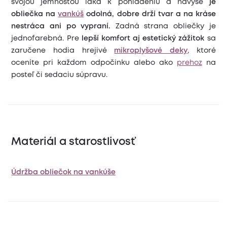
svojou jemnosťou láka k pohladeniu a navyše
je
obliečka na
vankúš
odolná, dobre drží tvar a na kráse
nestráca ani po vypraní.
Zadná strana obliečky je
jednofarebná. Pre
lepší komfort aj estetický zážitok
sa
zaručene hodia hrejivé
mikroplyšové deky
, ktoré
oceníte pri každom odpočinku alebo ako
prehoz
na
posteľ či sedaciu súpravu.
Materiál a starostlivosť
Údržba obliečok na vankúše