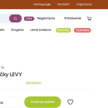
Homepage
Kontakt
Inšpirácia
Registrácia
Prihlásenie
4,00€
lín
Drogéria
Letná kolekcia
Novinky
Výpredaj
15,70
€
7×
ečky LEVY
Skladom
Vložiť do košíka