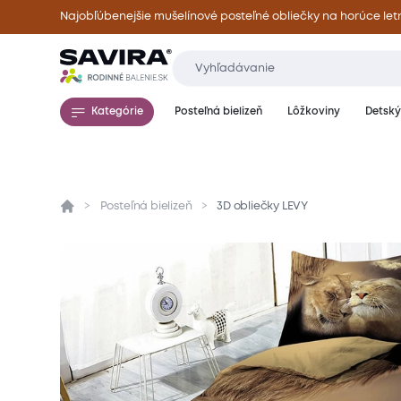
Najobľúbenejšie mušelínové posteľné obliečky na horúce let
Kategórie
Posteľná bielizeň
Lôžkoviny
Detský 
Posteľná bielizeň
3D obliečky LEVY
Prehľad
Parametre
Popis produktu
Mate