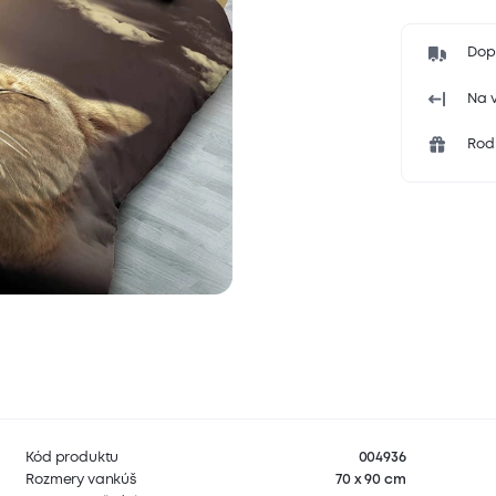
Dop
Na v
Rodi
Kód produktu
004936
Rozmery vankúš
70 x 90 cm