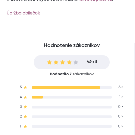
Údržba obliečok
Hodnotenie zákazníkov
4.9 z 5
Hodnotilo 7
zákazníkov
5
6 ×
4
1 ×
3
0 ×
2
0 ×
1
0 ×