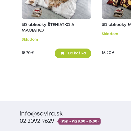
3D obliečky ŠTENIATKO A
3D obliečky 
MAČIATKO
Skladom
Skladom
15,70
16,20
€
€
Do košíka
info@savira.sk
02 2092 9629
(Pon - Pia 8:00 - 16:00)