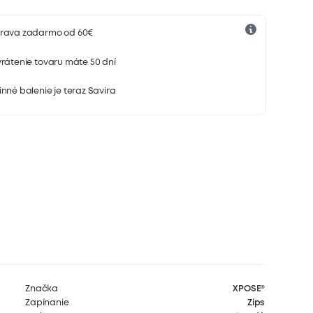
rava zadarmo od 60€
rátenie tovaru máte 50 dní
nné balenie je teraz Savira
Značka
XPOSE®
Zapínanie
Zips