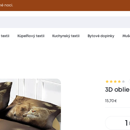
né noci.
textil
Kúpeľňový textil
Kuchynský textil
Bytové doplnky
Muše
riál a starostlivosť
Hodnotenie
3D obli
15,70
€