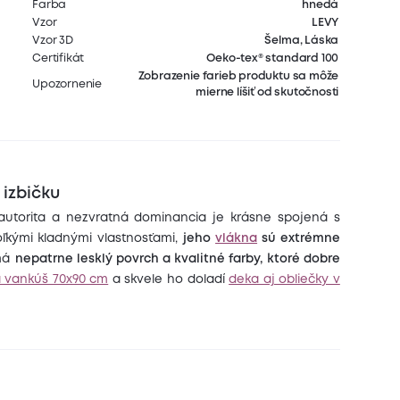
Farba
hnedá
Vzor
LEVY
Vzor 3D
Šelma, Láska
Certifikát
Oeko-tex® standard 100
Zobrazenie farieb produktu sa môže
Upozornenie
mierne líšiť od skutočnosti
 izbičku
 autorita a nezvratná dominancia je krásne spojená s
oľkými kladnými vlastnosťami,
jeho
vlákna
sú extrémne
má
nepatrne lesklý povrch a kvalitné farby, ktoré dobre
a vankúš 70x90 cm
a skvele ho doladí
deka aj obliečky v