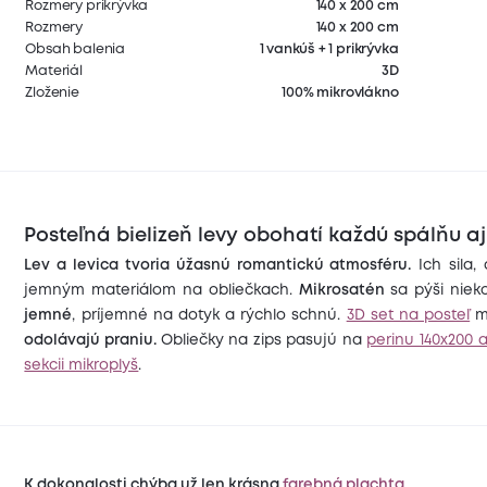
Rozmery prikrývka
140 x 200 cm
Rozmery
140 x 200 cm
Obsah balenia
1 vankúš + 1 prikrývka
Materiál
3D
Zloženie
100% mikrovlákno
Posteľná bielizeň levy obohatí každú spálňu aj
Lev a levica tvoria úžasnú romantickú atmosféru.
Ich sila,
jemným materiálom na obliečkach.
Mikrosatén
sa pýši niek
jemné
, príjemné na dotyk a rýchlo schnú.
3D set na posteľ
odolávajú praniu.
Obliečky na zips pasujú na
perinu 140x200 
sekcii mikroplyš
.
K dokonalosti chýba už len krásna
farebná plachta
.