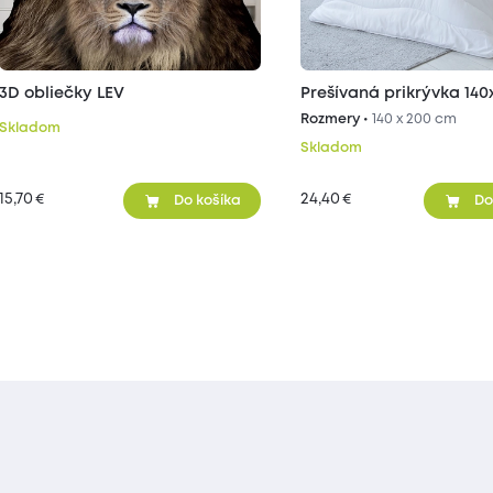
3D obliečky LEV
Prešívaná prikrývka 14
Rozmery •
140 x 200 cm
Skladom
Skladom
15,70
24,40
€
€
Do košíka
Do