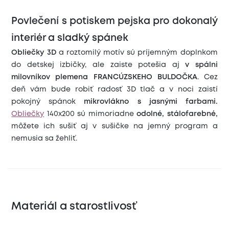
Povlečení s potiskem pejska pro dokonalý
interiér a sladký spánek
Obliečky 3D
a roztomilý motív sú príjemným doplnkom
do detskej izbičky, ale zaiste potešia aj
v spálni
milovníkov plemena FRANCÚZSKEHO BULDOČKA
. Cez
deň vám bude robiť radosť 3D tlač a v noci zaistí
pokojný spánok
mikrovlákno s jasnými farbami
.
Obliečky
140x200 sú mimoriadne
odolné, stálofarebné,
môžete ich sušiť aj v sušičke na jemný program a
nemusia sa žehliť.
Materiál a starostlivosť