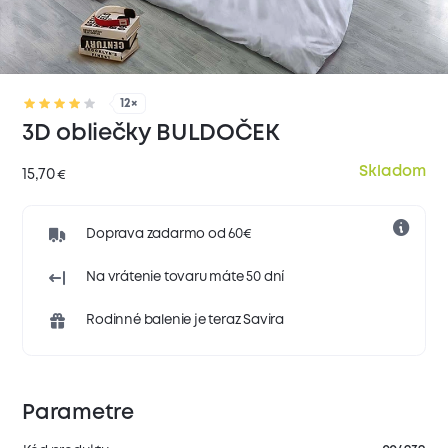
12×
3D obliečky BULDOČEK
Skladom
15,70
€
Doprava zadarmo od 60€
Na vrátenie tovaru máte 50 dní
Rodinné balenie je teraz Savira
Parametre