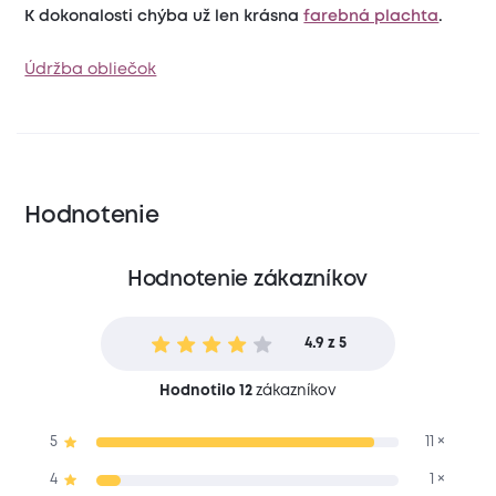
K dokonalosti chýba už len krásna
farebná plachta
.
Údržba obliečok
Hodnotenie
Hodnotenie zákazníkov
4.9 z 5
Hodnotilo 12
zákazníkov
5
11 ×
4
1 ×