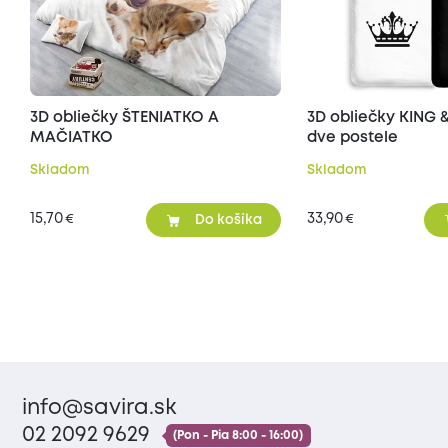
3D obliečky ŠTENIATKO A
3D obliečky KING 
MAČIATKO
dve postele
Skladom
Skladom
15,70
33,90
€
€
Do košíka
info@savira.sk
02 2092 9629
(Pon - Pia 8:00 - 16:00)