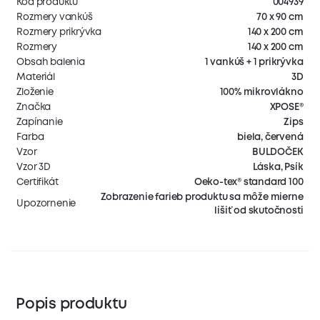
Kód produktu
004939
Rozmery vankúš
70 x 90 cm
Rozmery prikrývka
140 x 200 cm
Rozmery
140 x 200 cm
Obsah balenia
1 vankúš + 1 prikrývka
Materiál
3D
Zloženie
100% mikrovlákno
Značka
XPOSE®
Zapínanie
Zips
Farba
biela, červená
Vzor
BULDOČEK
Vzor 3D
Láska, Psík
Certifikát
Oeko-tex® standard 100
Zobrazenie farieb produktu sa môže mierne
Upozornenie
líšiť od skutočnosti
Popis produktu