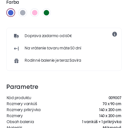
Farba
Doprava zadarmo od 60€
Na vrátenie tovaru máte 50 dní
Rodinné balenie je teraz Savira
Parametre
Kód produktu
009007
Rozmery vankúš
70 x 90 cm
Rozmery prikrývka
140 x 200 cm
Rozmery
140 x 200 cm
Obsah balenia
1 vankúš + 1 prikrývka
Materiál
Mikroplyš