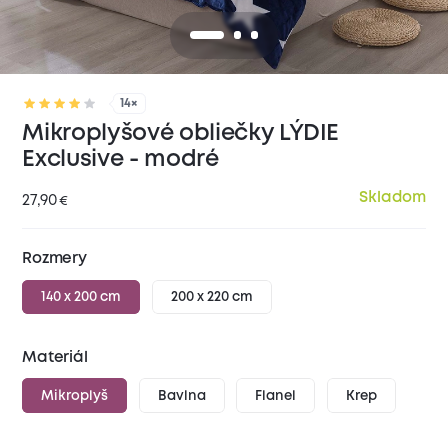
14×
Mikroplyšové obliečky LÝDIE
Exclusive - modré
Skladom
27,90
€
Rozmery
140 x 200 cm
200 x 220 cm
Materiál
Mikroplyš
Bavlna
Flanel
Krep