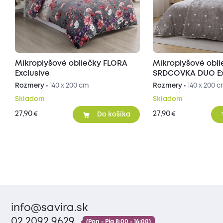
Mikroplyšové obliečky FLORA
Mikroplyšové obli
Exclusive
SRDCOVKA DUO Exc
sivé/béžové
Rozmery •
140 x 200 cm
Rozmery •
140 x 200 
Skladom
Skladom
27,90
27,90
€
€
Do košíka
info@savira.sk
02 2092 9629
(Pon - Pia 8:00 - 16:00)