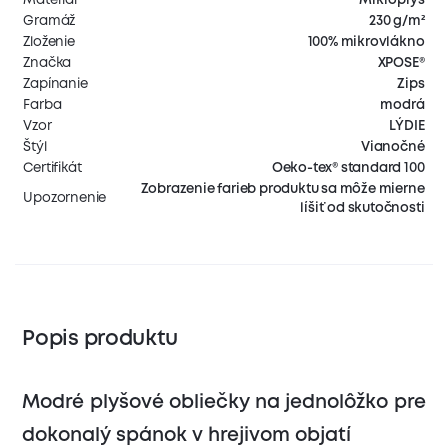
Gramáž
230 g/m²
Zloženie
100% mikrovlákno
Značka
XPOSE®
Zapínanie
Zips
Farba
modrá
Vzor
LÝDIE
Štýl
Vianočné
Certifikát
Oeko-tex® standard 100
Zobrazenie farieb produktu sa môže mierne
Upozornenie
líšiť od skutočnosti
Popis produktu
Modré plyšové obliečky na jednolôžko pre
dokonalý spánok v hrejivom objatí