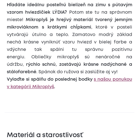
Hľadáte ideálnu posteľnú bielizeň na zimu s pútavým
vzorom hviezdičiek LÝDIA?
Potom ste tu na správnom
mieste!
Mikroplyš je hrejivý materiál tvorený jemným
mikrovláknom s krátkymi chĺpkami
, ktoré v posteli
vytvárajú útulno a teplo. Zamatovo modrý základ
nechá krásne vyniknúť vzoru hviezd v bielej farbe a
vdýchne tak spálni tu správnu pozitívnu
energiu. Obliečky mikroplyš sú nenáročné na
údržbu,
rýchlo schnú, zostávajú krásne nadýchané a
stálofarebné
. Spánok do ružova si zaslúžite aj vy!
Vylaďte si spálňu do poslednej bodky
s našou ponukou
v kategórii Mikroplyš
.
Materiál a starostlivosť