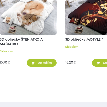
3D obliečky ŠTENIATKO A
3D obliečky MOTÝLE 4
MAČIATKO
Skladom
Skladom
15,70
16,20
€
€
Do košíka
Do