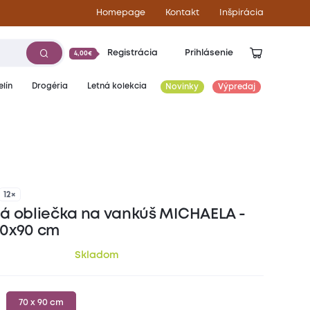
Homepage
Kontakt
Inšpirácia
Registrácia
Prihlásenie
4,00€
lín
Drogéria
Letná kolekcia
Novinky
Výpredaj
5,10
€
12×
á obliečka na vankúš MICHAELA -
0x90 cm
Skladom
70 x 90 cm