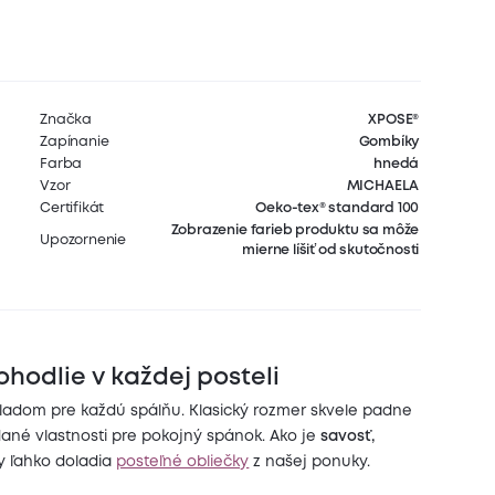
Značka
XPOSE®
Zapínanie
Gombíky
Farba
hnedá
Vzor
MICHAELA
Certifikát
Oeko-tex® standard 100
Zobrazenie farieb produktu sa môže
Upozornenie
mierne líšiť od skutočnosti
hodlie v každej posteli
adom pre každú spálňu. Klasický rozmer skvele padne
né vlastnosti pre pokojný spánok. Ako je
savosť,
y ľahko doladia
posteľné obliečky
z našej ponuky.