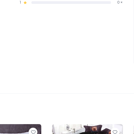
1
0 ×