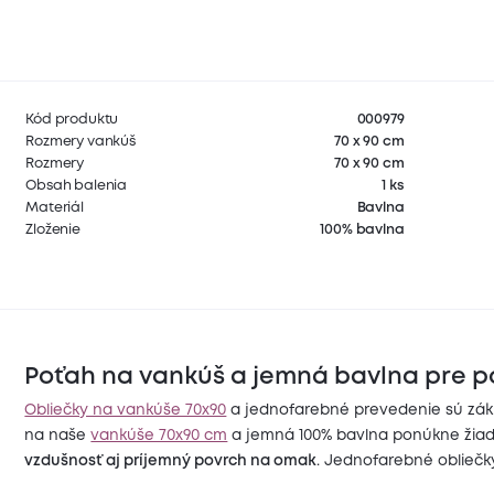
Kód produktu
000979
Rozmery vankúš
70 x 90 cm
Rozmery
70 x 90 cm
Obsah balenia
1 ks
Materiál
Bavlna
Zloženie
100% bavlna
Poťah na vankúš a jemná bavlna pre po
Obliečky na vankúše 70x90
a jednofarebné prevedenie sú zákl
na naše
vankúše 70x90 cm
a jemná 100% bavlna ponúkne žiada
vzdušnosť aj príjemný povrch na omak
. Jednofarebné obliečk