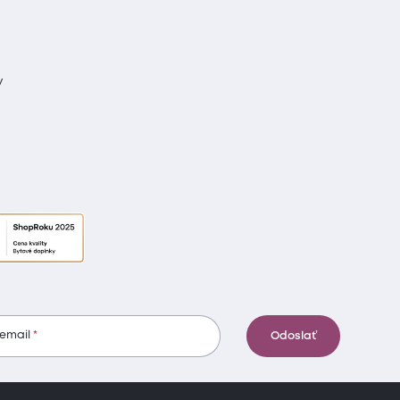
y
 email
Odoslať