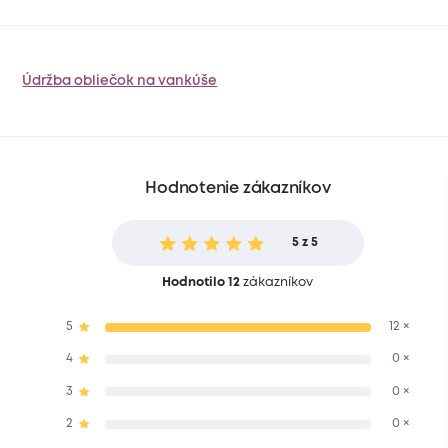
Údržba obliečok na vankúše
Hodnotenie zákazníkov
5 z 5
Hodnotilo 12
zákazníkov
5
12 ×
4
0 ×
3
0 ×
2
0 ×