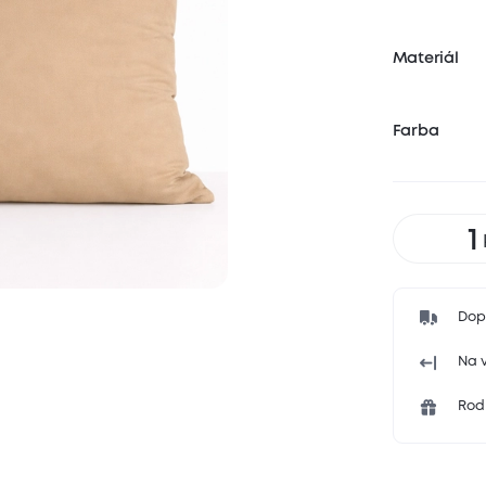
Materiál
Farba
Dop
Na v
Rodi