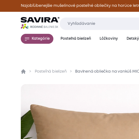
Najobľúbenejšie mušelínové posteľné obliečky na horúce let
Kategórie
Posteľná bielizeň
Lôžkoviny
Detský 
Posteľná bielizeň
Bavlnená obliečka na vankúš MI
Prehľad
Parametre
Popis produktu
Mate