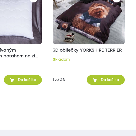
šívaným
3D obliečky YORKSHIRE TERRIER
 poťahom na zips
Skladom
15,70
€
Do košíka
Do košíka