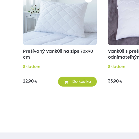
Prešívaný vankúš na zips 70x90
Vankúš s pre
cm
odnímateľným
70x90 cm
Skladom
Skladom
22,90
33,90
€
€
Do košíka