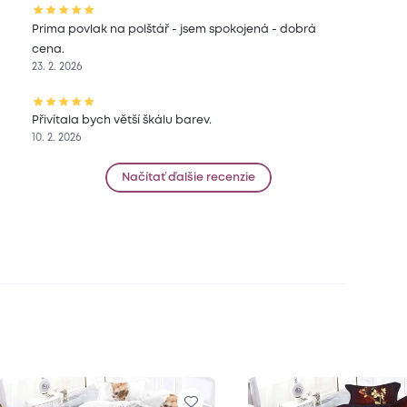
Prima povlak na polštář - jsem spokojená - dobrá
cena.
23. 2. 2026
Přivítala bych větší škálu barev.
10. 2. 2026
Načítať ďalšie recenzie