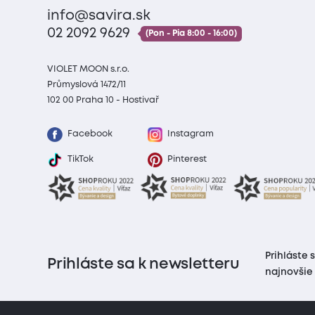
info@savira.sk
02 2092 9629
(Pon - Pia 8:00 - 16:00)
VIOLET MOON s.r.o.
Průmyslová 1472/11
102 00 Praha 10 - Hostivař
Facebook
Instagram
TikTok
Pinterest
Prihláste 
Prihláste sa k newsletteru
najnovšie