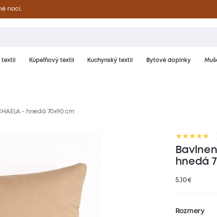
né noci.
textil
Kúpeľňový textil
Kuchynský textil
Bytové doplnky
Muše
CHAELA - hnedá 70x90 cm
riál a starostlivosť
Hodnotenie
Bavlnen
hnedá 7
5,10
€
Rozmery