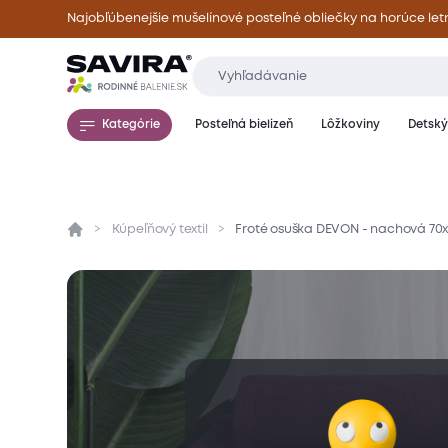
Najobľúbenejšie mušelínové posteľné obliečky na horúce let
Kategórie
Posteľná bielizeň
Lôžkoviny
Detský 
Kúpeľňový textil
Froté osuška DEVON - nachová 70
Prehľad
Parametre
Popis produktu
Mate