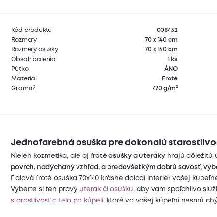
Kód produktu
008432
Rozmery
70 x 140 cm
Rozmery osušky
70 x 140 cm
Obsah balenia
1 ks
Pútko
ÁNO
Materiál
Froté
Gramáž
470 g/m²
Jednofarebná osuška pre dokonalú starostlivos
Nielen kozmetika, ale aj
froté osušky a uteráky
hrajú dôležitú 
povrch, nadýchaný vzhľad, a predovšetkým dobrú savosť, vyb
Fialová froté osuška 70x140 krásne doladí interiér vašej kúpeľn
Vyberte si ten pravý
uterák či osušku
, aby vám spoľahlivo slú
starostlivosť o telo po kúpeli
, ktoré vo vašej kúpeľni nesmú ch