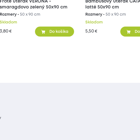
Froté uterák VERONA -
Bambusový uterák CATA
smaragdovo zelený 50x90 cm
latté 50x90 cm
Rozmery •
50 x 90 cm
Rozmery •
50 x 90 cm
Skladom
Skladom
3,80
5,50
€
€
Do košíka
Do
y