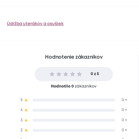
Údržba uterákov a osušiek
Hodnotenie zákazníkov
0 z 5
Hodnotilo 0
zákazníkov
5
0 ×
4
0 ×
3
0 ×
2
0 ×