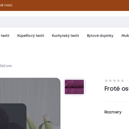
né noci.
textil
Kúpeľňový textil
Kuchynský textil
Bytové doplnky
Muše
x140 cm
riál a starostlivosť
Hodnotenie
Froté o
Rozmery