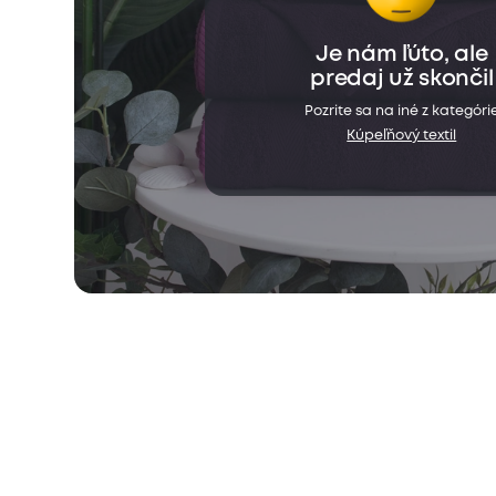
Je nám ľúto, ale
predaj už skončil
Pozrite sa na iné z kategóri
Kúpeľňový textil