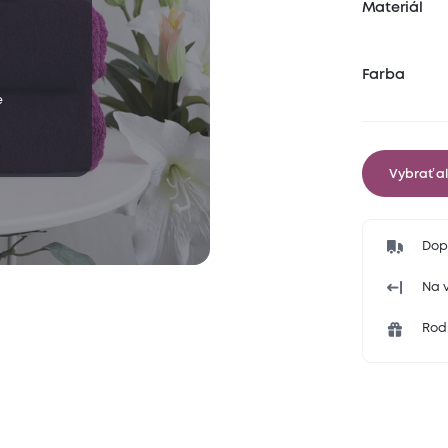
Materiál
Farba
e
Vybrať al
Dop
Na v
Rodi