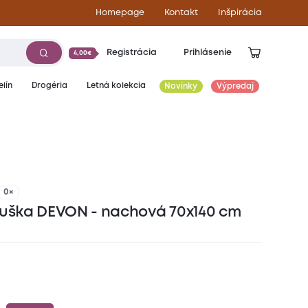
Homepage
Kontakt
Inšpirácia
Registrácia
Prihlásenie
4,00€
lín
Drogéria
Letná kolekcia
Novinky
Výpredaj
0×
suška DEVON - nachová 70x140 cm