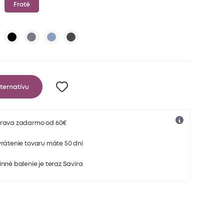
Froté
ternatívu
rava zadarmo od 60€
rátenie tovaru máte 50 dní
nné balenie je teraz Savira