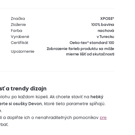
Značka
XPOSE®
Zloženie
100% bavlna
Farba
nachová
Vyrobené
v Turecku
Certifikát
Oeko-tex® standard 100
Zobrazenie farieb produktu sa môže
Upozornenie
mierne líšiť od skutočnosti
ť a trendy dizajn
úlohu po každom kúpeli. Ak chcete staviť na
hebký
erte si osušky Devon
, ktoré tieto parametre spĺňajú.
e.
žili a doplňte ich o nenahraditeľných pomocníkov
pre
ýbať.