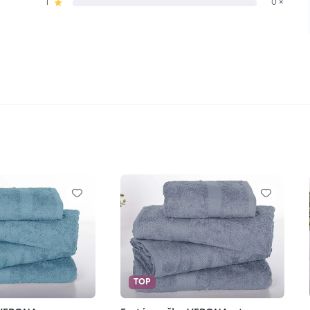
1
0 ×
TOP