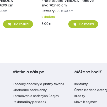
 VERONA -
Froté osuška VERONA - tmavo
50x90 cm
sivá 70x140 cm
90 cm
Rozmery •
70 x 140 cm
Skladom
8,00
€
Do košíka
Do košíka
Všetko o nákupe
Môže sa hodiť
Spôsoby dopravy a platby tovaru
Kontakty
Obchodné podmienky
Často kladené dotaz
Spracovanie osobných údajov
Kredity
Reklamačný poriadok
Slovník pojmov