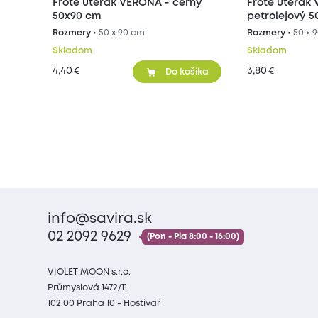
Froté uterák VERONA - černy
Froté uterák
50x90 cm
petrolejový 
Rozmery •
50 x 90 cm
Rozmery •
50 x 
Skladom
Skladom
4,40
3,80
€
€
Do košíka
info@savira.sk
02 2092 9629
(Pon - Pia 8:00 - 16:00)
VIOLET MOON s.r.o.
Průmyslová 1472/11
102 00 Praha 10 - Hostivař