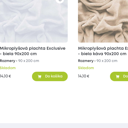
Mikroplyšová plachta Exclusive
Mikroplyšová plachta E
- biela 90x200 cm
- biela káva 90x200 cm
Rozmery •
90 x 200 cm
Rozmery •
90 x 200 cm
Skladom
Skladom
14,10
14,10
€
€
Do košíka
Do