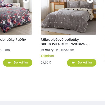
 obliečky FLORA
Mikroplyšové obliečky
SRDCOVKA DUO Exclusive -
sivé/béžové
 200 cm
Rozmery •
140 x 200 cm
Skladom
27,90
€
Do košíka
Do košíka