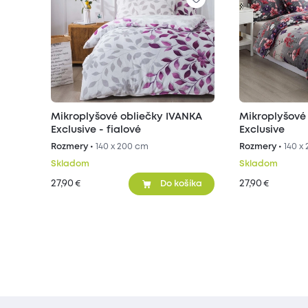
Mikroplyšové obliečky IVANKA
Mikroplyšové
Exclusive - fialové
Exclusive
Rozmery •
140 x 200 cm
Rozmery •
140 x
Skladom
Skladom
27,90
27,90
€
€
Do košíka