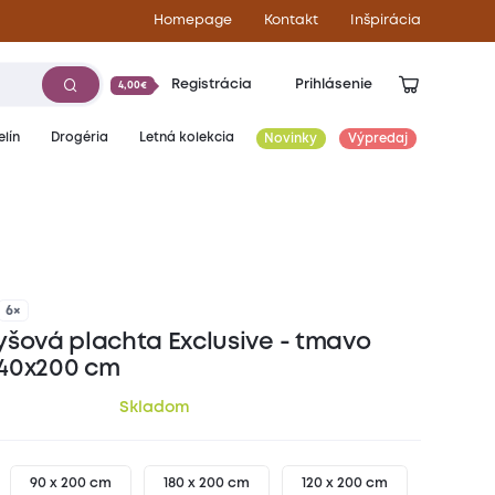
Homepage
Kontakt
Inšpirácia
Registrácia
Prihlásenie
4,00€
lín
Drogéria
Letná kolekcia
Novinky
Výpredaj
18,30
€
6×
yšová plachta Exclusive - tmavo
40x200 cm
Skladom
90 x 200 cm
180 x 200 cm
120 x 200 cm