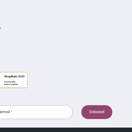
y
 email
Odoslať