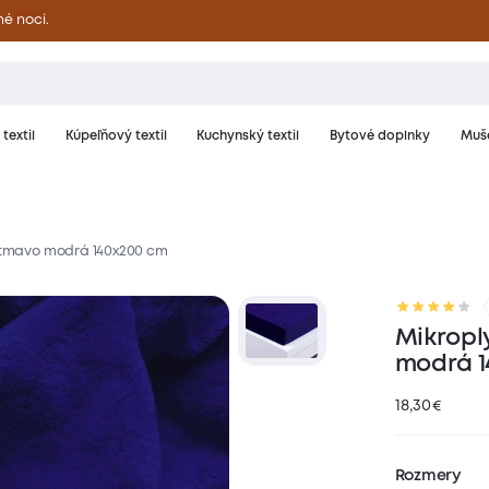
né noci.
textil
Kúpeľňový textil
Kuchynský textil
Bytové doplnky
Muše
- tmavo modrá 140x200 cm
riál a starostlivosť
Hodnotenie
Mikropl
modrá 1
18,30
€
Rozmery