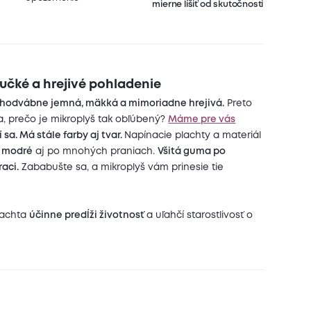
mierne líšiť od skutočnosti
učké a hrejivé pohladenie
 hodvábne jemná, mäkká a mimoriadne hrejivá.
Preto
a, prečo je mikroplyš tak obľúbený?
Máme pre vás
sa. Má stále farby aj tvar.
Napínacie plachty a materiál
e modré
aj po mnohých praniach.
Všitá guma po
aci.
Zababušte sa, a mikroplyš vám prinesie tie
lachta
účinne predĺži životnosť
a uľahčí starostlivosť o