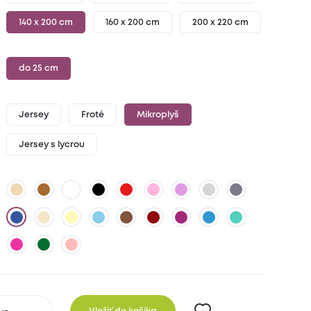
140 x 200 cm
160 x 200 cm
200 x 220 cm
do 25 cm
Jersey
Froté
Mikroplyš
Jersey s lycrou