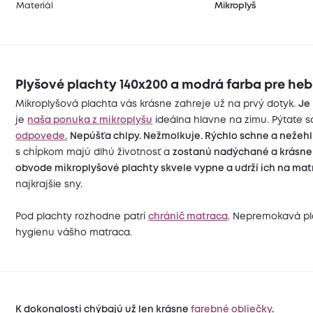
Materiál
Mikroplyš
Plyšové plachty 140x200 a modrá farba pre heb
Mikroplyšová plachta vás krásne zahreje už na prvý dotyk.
Je
je
naša ponuka z mikroplyšu
ideálna hlavne na zimu. Pýtate s
odpovede.
Nepúšťa chlpy. Nežmolkuje. Rýchlo schne a nežehlí 
s chĺpkom majú dlhú životnosť a
zostanú nadýchané a krásn
obvode mikroplyšové plachty skvele vypne a udrží ich na matr
najkrajšie sny.
Pod plachty rozhodne patrí
chránič matraca
. Nepremokavá p
hygienu vášho matraca.
K dokonalosti chýbajú už len krásne
farebné obliečky
.