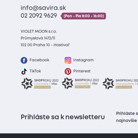
info@savira.sk
02 2092 9629
(Pon - Pia 8:00 - 16:00)
VIOLET MOON s.r.o.
Průmyslová 1472/11
102 00 Praha 10 - Hostivař
Facebook
Instagram
TikTok
Pinterest
Prihláste 
Prihláste sa k newsletteru
najnovšie