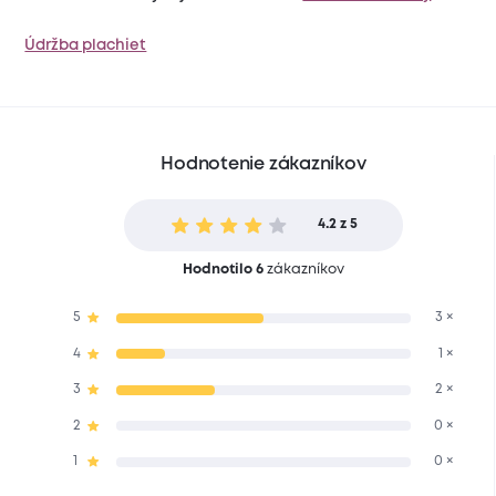
Údržba plachiet
Hodnotenie zákazníkov
4.2 z 5
Hodnotilo 6
zákazníkov
5
3 ×
4
1 ×
3
2 ×
2
0 ×
1
0 ×