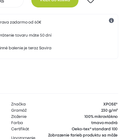
Vložiť do košíka
rava zadarmo od 60€
rátenie tovaru máte 50 dní
nné balenie je teraz Savira
Značka
XPOSE®
Gramáž
230 g/m²
Zloženie
100% mikrovlákno
Farba
tmavo modrá
Certifikát
Oeko-tex® standard 100
Zobrazenie farieb produktu sa môže
Upozornenie