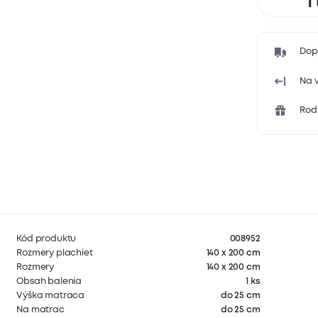
Dop
Na v
Rodi
Kód produktu
008952
Rozmery plachiet
140 x 200 cm
Rozmery
140 x 200 cm
Obsah balenia
1 ks
Výška matraca
do 25 cm
Na matrac
do 25 cm