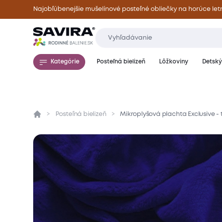
Najobľúbenejšie mušelínové posteľné obliečky na horúce let
Kategórie
Posteľná bielizeň
Lôžkoviny
Detský 
Posteľná bielizeň
Mikroplyšová plachta Exclusive 
Prehľad
Parametre
Popis produktu
Mate