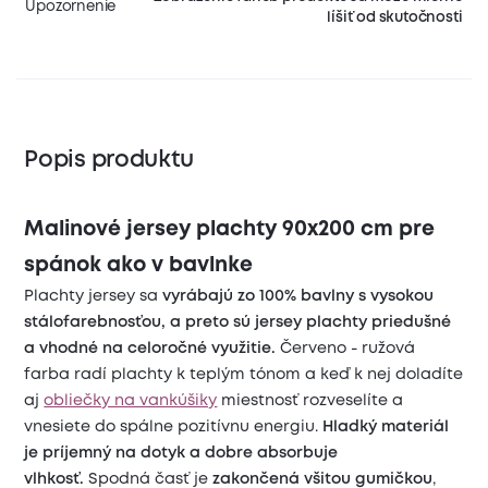
Upozornenie
líšiť od skutočnosti
Popis produktu
Malinové jersey plachty 90x200 cm pre
spánok ako v bavlnke
Plachty jersey sa
vyrábajú zo 100% bavlny s vysokou
stálofarebnosťou, a preto sú jersey plachty priedušné
a vhodné na celoročné využitie.
Červeno - ružová
farba radí plachty k teplým tónom a keď k nej doladíte
aj
obliečky na vankúšiky
miestnosť rozveselíte a
vnesiete do spálne pozitívnu energiu.
Hladký materiál
je príjemný na dotyk a dobre absorbuje
vlhkosť.
Spodná časť je
zakončená všitou gumičkou
,