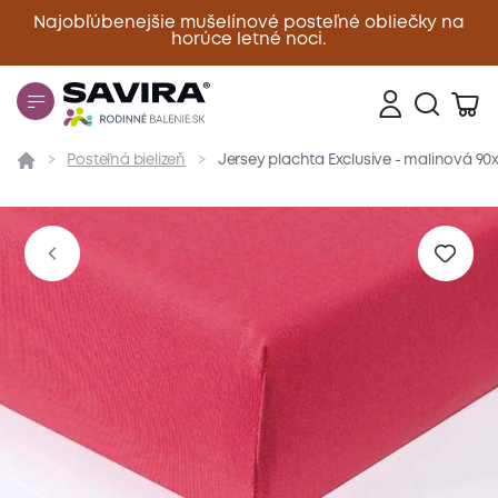
Najobľúbenejšie mušelínové posteľné obliečky na
horúce letné noci.
Zavrieť
Posteľná bielizeň
Jersey plachta Exclusive - malinová 9
Prehľad
Parametre
Popis produktu
Materiál