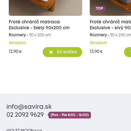
TOP
Froté chránič matraca
Froté chránič ma
Exclusive - biely 90x200 cm
Exclusive - sivý 9
Rozmery •
90 x 200 cm
Rozmery •
90 x 200 c
Skladom
Skladom
12,90
13,90
€
€
Do košíka
info@savira.sk
02 2092 9629
(Pon - Pia 8:00 - 16:00)
VIOLET MOON s.r.o.