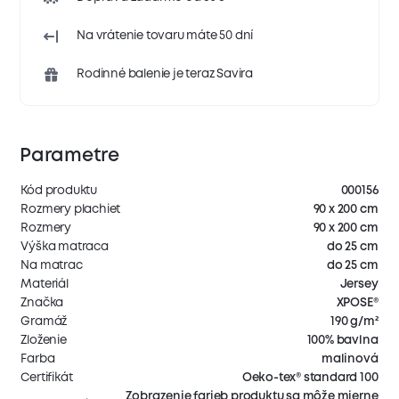
Na vrátenie tovaru máte 50 dní
Rodinné balenie je teraz Savira
Parametre
Kód produktu
000156
Rozmery plachiet
90 x 200 cm
Rozmery
90 x 200 cm
Výška matraca
do 25 cm
Na matrac
do 25 cm
Materiál
Jersey
Značka
XPOSE®
Gramáž
190 g/m²
Zloženie
100% bavlna
Farba
malinová
Certifikát
Oeko-tex® standard 100
Zobrazenie farieb produktu sa môže mierne