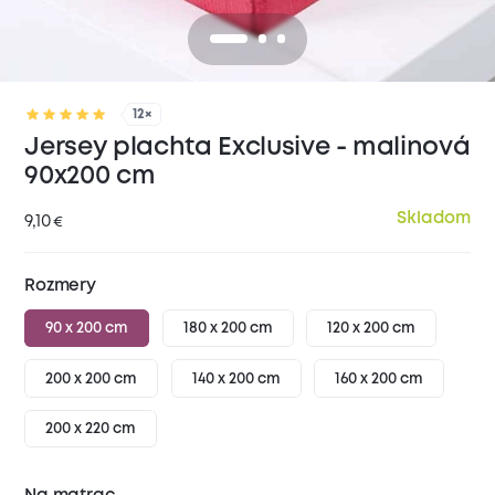
12×
Jersey plachta Exclusive - malinová
90x200 cm
Skladom
9,10
€
Rozmery
90 x 200 cm
180 x 200 cm
120 x 200 cm
200 x 200 cm
140 x 200 cm
160 x 200 cm
200 x 220 cm