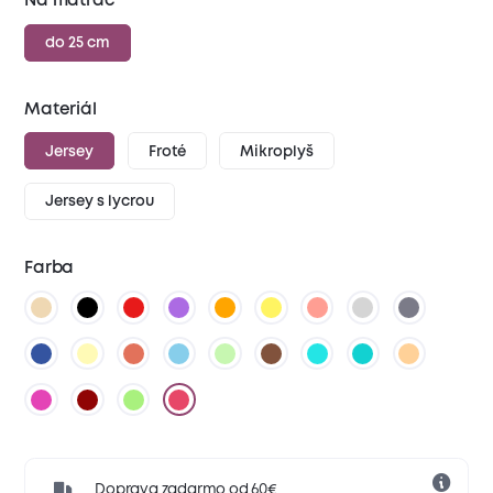
Na matrac
do 25 cm
Materiál
Jersey
Froté
Mikroplyš
Jersey s lycrou
Farba
Doprava zadarmo od 60€