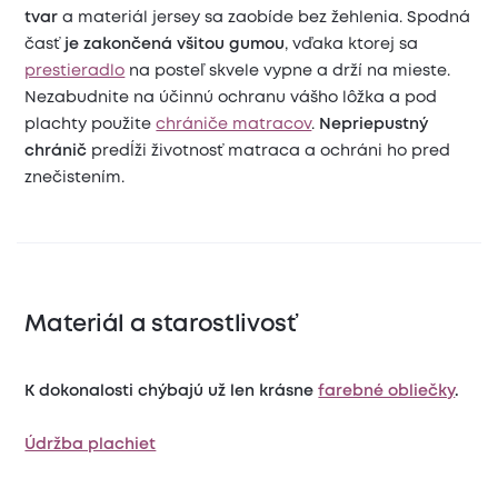
tvar
a materiál jersey sa zaobíde bez žehlenia. Spodná
časť
je zakončená všitou gumou
, vďaka ktorej sa
prestieradlo
na posteľ skvele vypne a drží na mieste.
Nezabudnite na účinnú ochranu vášho lôžka a pod
plachty použite
chrániče matracov
.
Nepriepustný
chránič
predĺži životnosť matraca a ochráni ho pred
znečistením.
Materiál a starostlivosť
K dokonalosti chýbajú už len krásne
farebné obliečky
.
Údržba plachiet