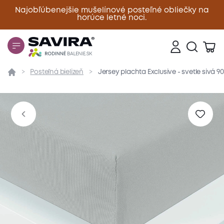
Najobľúbenejšie mušelínové posteľné obliečky na
horúce letné noci.
Zavrieť
Posteľná bielizeň
Jersey plachta Exclusive - svetle sivá 
Prehľad
Parametre
Popis produktu
Materiál