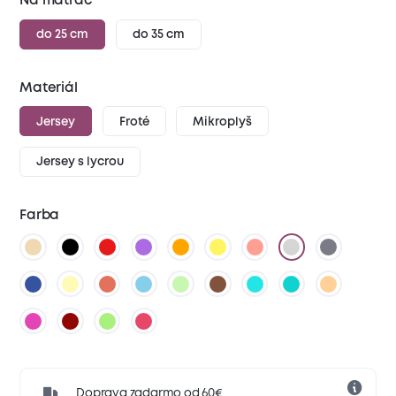
Na matrac
do 25 cm
do 35 cm
Materiál
Jersey
Froté
Mikroplyš
Jersey s lycrou
Farba
Doprava zadarmo od 60€