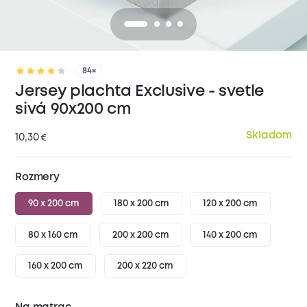
84×
Jersey plachta Exclusive - svetle
sivá 90x200 cm
Skladom
10,30
€
Rozmery
90 x 200 cm
180 x 200 cm
120 x 200 cm
80 x 160 cm
200 x 200 cm
140 x 200 cm
160 x 200 cm
200 x 220 cm