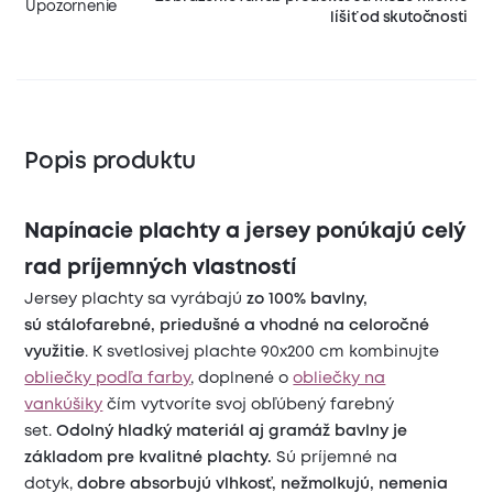
Upozornenie
líšiť od skutočnosti
Popis produktu
Napínacie plachty a jersey ponúkajú celý
rad príjemných vlastností
Jersey plachty sa vyrábajú
zo 100% bavlny,
sú
stálofarebné, priedušné a vhodné na celoročné
využitie
. K svetlosivej plachte 90x200 cm kombinujte
obliečky podľa farby
, doplnené o
obliečky na
vankúšiky
čím vytvoríte svoj obľúbený farebný
set.
Odolný hladký materiál aj gramáž bavlny je
základom pre kvalitné plachty.
Sú príjemné na
dotyk,
dobre absorbujú vlhkosť, nežmolkujú, nemenia