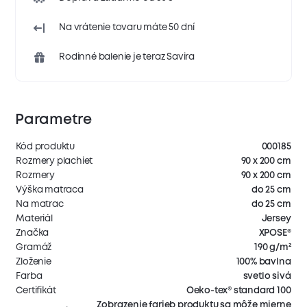
Na vrátenie tovaru máte 50 dní
Rodinné balenie je teraz Savira
Parametre
Kód produktu
000185
Rozmery plachiet
90 x 200 cm
Rozmery
90 x 200 cm
Výška matraca
do 25 cm
Na matrac
do 25 cm
Materiál
Jersey
Značka
XPOSE®
Gramáž
190 g/m²
Zloženie
100% bavlna
Farba
svetlo sivá
Certifikát
Oeko-tex® standard 100
Zobrazenie farieb produktu sa môže mierne