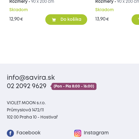
Rozmery •
90 x 200 cm
Rozmery •
90 x 200 c
Skladom
Skladom
12,90
13,90
€
€
Do košíka
info@savira.sk
02 2092 9629
(Pon - Pia 8:00 - 16:00)
VIOLET MOON s.r.o.
Průmyslová 1472/11
102 00 Praha 10 - Hostivař
Facebook
Instagram