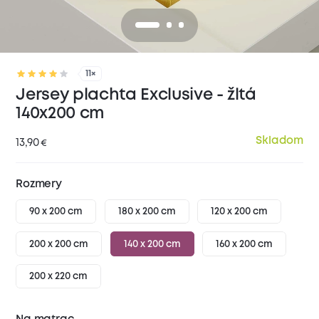
11×
Jersey plachta Exclusive - žltá
140x200 cm
Skladom
13,90
€
Rozmery
90 x 200 cm
180 x 200 cm
120 x 200 cm
200 x 200 cm
140 x 200 cm
160 x 200 cm
200 x 220 cm