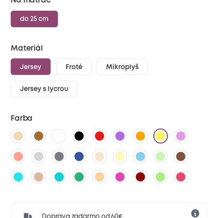
Na matrac
do 25 cm
Materiál
Jersey
Froté
Mikroplyš
Jersey s lycrou
Farba
Doprava zadarmo od 60€