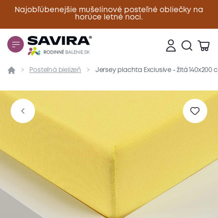
Najobľúbenejšie mušelínové posteľné obliečky na
horúce letné noci.
Zavrieť
Posteľná bielizeň
Jersey plachta Exclusive - žltá 140x200 
Prehľad
Parametre
Popis produktu
Materiál