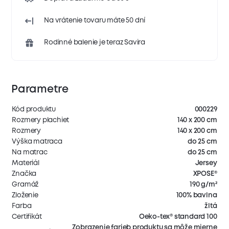
Na vrátenie tovaru máte 50 dní
Rodinné balenie je teraz Savira
Parametre
Kód produktu
000229
Rozmery plachiet
140 x 200 cm
Rozmery
140 x 200 cm
Výška matraca
do 25 cm
Na matrac
do 25 cm
Materiál
Jersey
Značka
XPOSE®
Gramáž
190 g/m²
Zloženie
100% bavlna
Farba
žltá
Certifikát
Oeko-tex® standard 100
Zobrazenie farieb produktu sa môže mierne