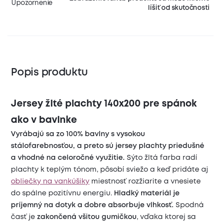
Upozornenie
líšiť od skutočnosti
Popis produktu
Jersey žlté plachty 140x200 pre spánok
ako v bavlnke
Vyrábajú sa zo 100% bavlny s vysokou
stálofarebnosťou, a preto sú jersey plachty priedušné
a vhodné na celoročné využitie.
Sýto žltá farba radí
plachty k teplým tónom, pôsobí sviežo a keď pridáte aj
obliečky na vankúšiky
miestnosť rozžiarite a vnesiete
do spálne pozitívnu energiu.
Hladký materiál je
príjemný na dotyk a dobre absorbuje vlhkosť.
Spodná
časť je
zakončená všitou gumičkou
, vďaka ktorej sa