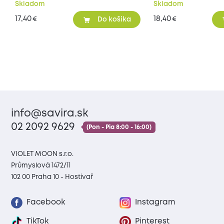
Skladom
Skladom
17,40
18,40
€
€
Do košíka
info@savira.sk
02 2092 9629
(Pon - Pia 8:00 - 16:00)
VIOLET MOON s.r.o.
Průmyslová 1472/11
102 00 Praha 10 - Hostivař
Facebook
Instagram
TikTok
Pinterest