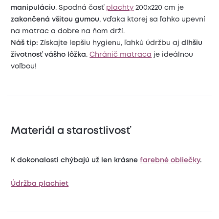
manipuláciu
. Spodná časť
plachty
200x220 cm je
zakončená všitou gumou
, vďaka ktorej sa ľahko upevní
na matrac a dobre na ňom drží.
Náš tip:
Získajte lepšiu hygienu, ľahkú údržbu aj
dlhšiu
životnosť vášho lôžka
.
Chránič matraca
je ideálnou
voľbou!
Materiál a starostlivosť
K dokonalosti chýbajú už len krásne
farebné obliečky
.
Údržba plachiet