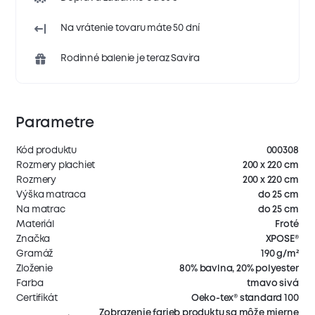
Na vrátenie tovaru máte 50 dní
Rodinné balenie je teraz Savira
Parametre
Kód produktu
000308
Rozmery plachiet
200 x 220 cm
Rozmery
200 x 220 cm
Výška matraca
do 25 cm
Na matrac
do 25 cm
Materiál
Froté
Značka
XPOSE®
Gramáž
190 g/m²
Zloženie
80% bavlna, 20% polyester
Farba
tmavo sivá
Certifikát
Oeko-tex® standard 100
Zobrazenie farieb produktu sa môže mierne