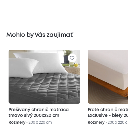
Mohlo by Vás zaujímať
Prešívaný chránič matraca -
Froté chránič ma
tmavo sivý 200x220 cm
Exclusive - biely 
Rozmery •
200 x 220 cm
Rozmery •
200 x 220 