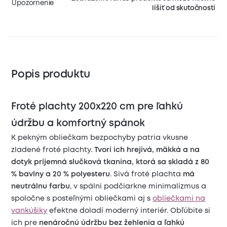
Upozornenie
líšiť od skutočnosti
Popis produktu
Froté plachty 200x220 cm pre ľahkú
údržbu a komfortný spánok
K pekným obliečkam bezpochyby patria vkusne
zladené froté plachty.
Tvorí ich hrejivá, mäkká a na
dotyk príjemná slučková tkanina, ktorá sa skladá z 80
% bavlny a 20 % polyesteru
. Sivá froté plachta
má
neutrálnu farbu
, v spálni podčiarkne minimalizmus a
spoločne s posteľnými obliečkami aj s
obliečkami na
vankúšiky
efektne doladí moderný interiér. Obľúbite si
ich pre
nenáročnú údržbu bez žehlenia a ľahkú