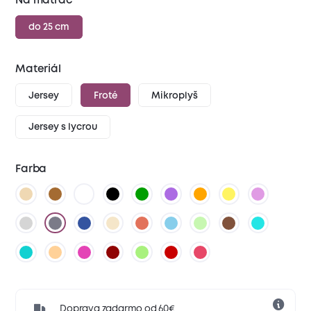
Na matrac
do 25 cm
Materiál
Jersey
Froté
Mikroplyš
Jersey s lycrou
Farba
Doprava zadarmo od 60€