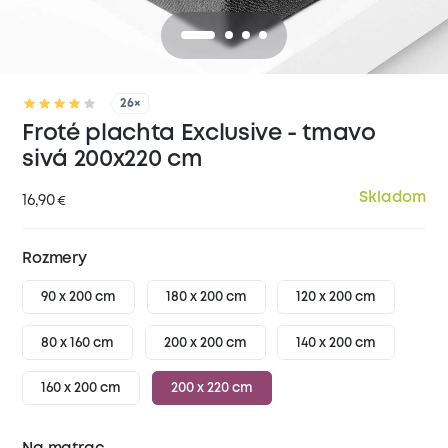
26×
Froté plachta Exclusive - tmavo
sivá 200x220 cm
Skladom
16,90
€
Rozmery
90 x 200 cm
180 x 200 cm
120 x 200 cm
80 x 160 cm
200 x 200 cm
140 x 200 cm
160 x 200 cm
200 x 220 cm