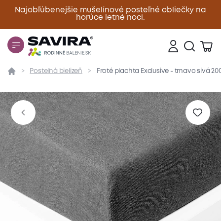
Najobľúbenejšie mušelínové posteľné obliečky na
horúce letné noci.
Zavrieť
Posteľná bielizeň
Froté plachta Exclusive - tmavo sivá 2
Prehľad
Parametre
Popis produktu
Materiál