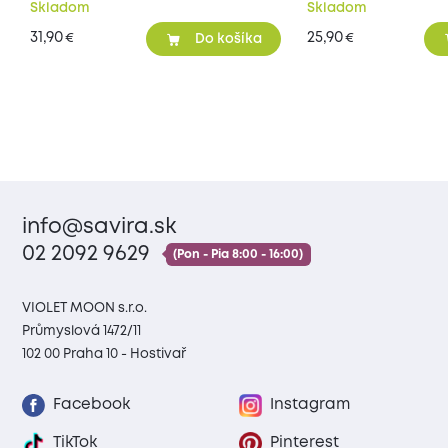
Skladom
Skladom
31,90
25,90
€
€
Do košíka
info@savira.sk
02 2092 9629
(Pon - Pia 8:00 - 16:00)
VIOLET MOON s.r.o.
Průmyslová 1472/11
102 00 Praha 10 - Hostivař
Facebook
Instagram
TikTok
Pinterest