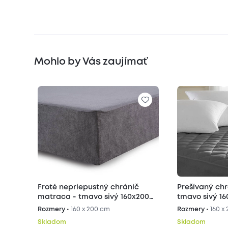
Mohlo by Vás zaujímať
Froté nepriepustný chránič
Prešívaný ch
matraca - tmavo sivý 160x200
tmavo sivý 1
cm
Rozmery •
160 x 200 cm
Rozmery •
160 x
Skladom
Skladom