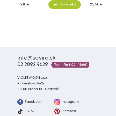
19,10
25,50
€
€
Do košíka
info@savira.sk
02 2092 9629
(Pon - Pia 8:00 - 16:00)
VIOLET MOON s.r.o.
Průmyslová 1472/11
102 00 Praha 10 - Hostivař
Facebook
Instagram
TikTok
Pinterest