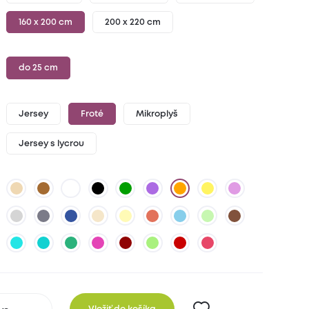
160 x 200 cm
200 x 220 cm
do 25 cm
Jersey
Froté
Mikroplyš
Jersey s lycrou