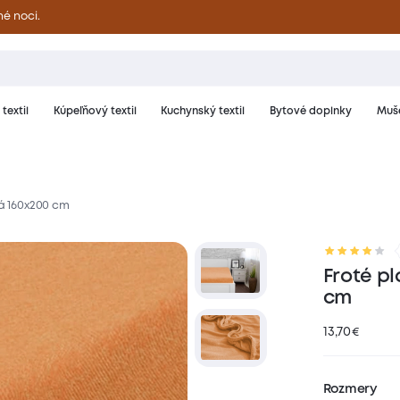
né noci.
textil
Kúpeľňový textil
Kuchynský textil
Bytové doplnky
Muše
vá 160x200 cm
riál a starostlivosť
Hodnotenie
Froté pl
cm
13,70
€
Rozmery