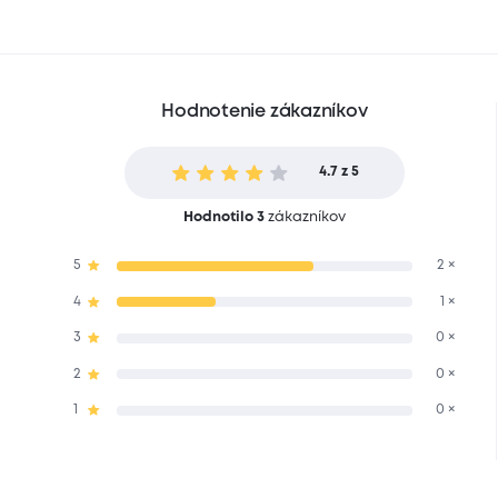
Hodnotenie zákazníkov
4.7 z 5
Hodnotilo 3
zákazníkov
5
2 ×
4
1 ×
3
0 ×
2
0 ×
1
0 ×