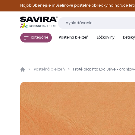
Najobľúbenejšie mušelínové posteľné obliečky na horúce let
Kategórie
Posteľná bielizeň
Lôžkoviny
Detský 
Posteľná bielizeň
Froté plachta Exclusive - oranžo
Prehľad
Parametre
Popis produktu
Mate