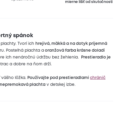
mierne líšiť od skutočnosti
ortný spánok
lachty. Tvorí ich
hrejivá, mäkká a na dotyk príjemná
ru. Posteľná plachta a
oranžová farba krásne doladí
e pre ich nenáročnú údržbu bez žehlenia.
Prestieradlo je
atrac a dobre na ňom drží.
ť vášho lôžka.
Používajte pod prestieradlami
chránič
nepremokavá plachta
v detskej izbe.