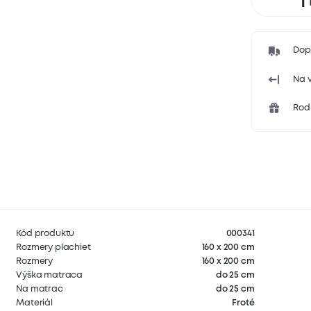
Dop
Na v
Rodi
Kód produktu
000341
Rozmery plachiet
160 x 200 cm
Rozmery
160 x 200 cm
Výška matraca
do 25 cm
Na matrac
do 25 cm
Materiál
Froté