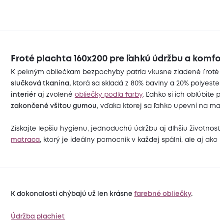
Froté plachta 160x200 pre ľahkú údržbu a komf
K pekným obliečkam bezpochyby patria vkusne zladené froté p
slučková tkanina,
ktorá sa skladá z 80% bavlny a 20% polyeste
interiér
aj zvolené
obliečky podľa farby
. Ľahko si ich obľúbit
zakončené všitou gumou
, vďaka ktorej sa ľahko upevní na m
Získajte lepšiu hygienu, jednoduchú údržbu aj dlhšiu životnos
matraca
, ktorý je ideálny pomocník v každej spálni, ale aj ako
K dokonalosti chýbajú už len krásne
farebné obliečky
.
Údržba plachiet