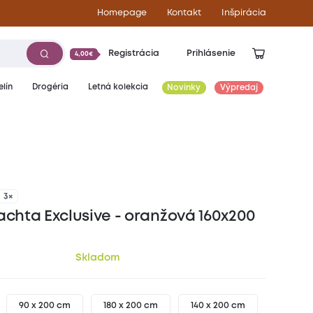
Homepage
Kontakt
Inšpirácia
Registrácia
Prihlásenie
4,00€
lín
Drogéria
Letná kolekcia
Novinky
Výpredaj
13,70
€
3×
achta Exclusive - oranžová 160x200
Skladom
90 x 200 cm
180 x 200 cm
140 x 200 cm