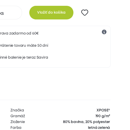
Vložiť do košíka
rava zadarmo od 60€
rátenie tovaru máte 50 dní
nné balenie je teraz Savira
Značka
XPOSE®
Gramáž
190 g/m²
Zloženie
80% bavlna, 20% polyester
Farba
letná zelená