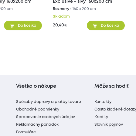
iely 160x200 cm
Exclusive - sivý 160x200 cm
 200 cm
Rozmery •
160 x 200 cm
Skladom
20,40
€
Do košíka
Do košíka
Všetko o nákupe
Môže sa hodiť
Spôsoby dopravy a platby tovaru
Kontakty
Obchodné podmienky
Často kladené dotaz
Spracovanie osobných údajov
Kredity
Reklamačný poriadok
Slovník pojmov
Formuláre