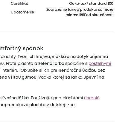
Certifikát
Oeko-tex® standard 100
Zobrazenie farieb produktu sa môže
Upozornenie
mierne líšiť od skutočnosti
omfortný spánok
 plachty.
Tvorí ich hrejivá, mäkká a na dotyk príjemná
ru
. Froté plachta a
zelená farba
spoločne s
posteľnými
interiéru. Obľúbite si ich pre
nenáročnú údržbu bez
ená všitou gumou
, vďaka ktorej sa ľahko upevní na
sť vášho lôžka
. Používajte pod plachtami
chránič
nepremokavá plachta
v detskej izbe.