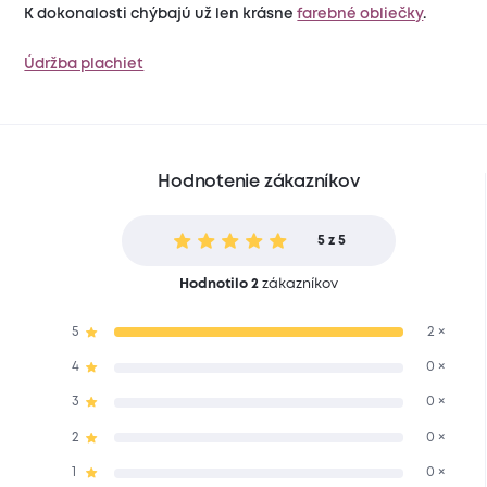
K dokonalosti chýbajú už len krásne
farebné obliečky
.
Údržba plachiet
Hodnotenie zákazníkov
5 z 5
Hodnotilo 2
zákazníkov
5
2 ×
4
0 ×
3
0 ×
2
0 ×
1
0 ×