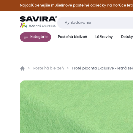
Najobľúbenejšie mušelínové posteľné obliečky na horúce let
Kategórie
Posteľná bielizeň
Lôžkoviny
Detský 
Posteľná bielizeň
Froté plachta Exclusive - letná z
Prehľad
Parametre
Popis produktu
Mate