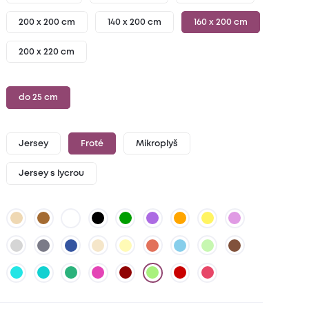
200 x 200 cm
140 x 200 cm
160 x 200 cm
200 x 220 cm
do 25 cm
Jersey
Froté
Mikroplyš
Jersey s lycrou