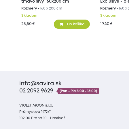
tmavo sivý 160x200 cm
Exclusive - b
Rozmery •
160 x 200 cm
Rozmery •
160 x
Skladom
Skladom
25,50
19,40
€
€
Do košíka
info@savira.sk
02 2092 9629
(Pon - Pia 8:00 - 16:00)
VIOLET MOON s.r.o.
Průmyslová 1472/11
102 00 Praha 10 - Hostivař