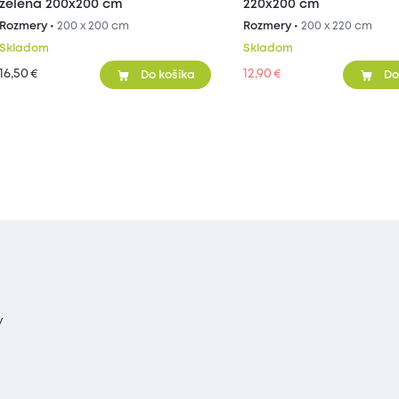
zelená 200x200 cm
220x200 cm
Rozmery •
200 x 200 cm
Rozmery •
200 x 220 cm
Skladom
Skladom
16,50
12,90
€
€
Do košíka
Do
y