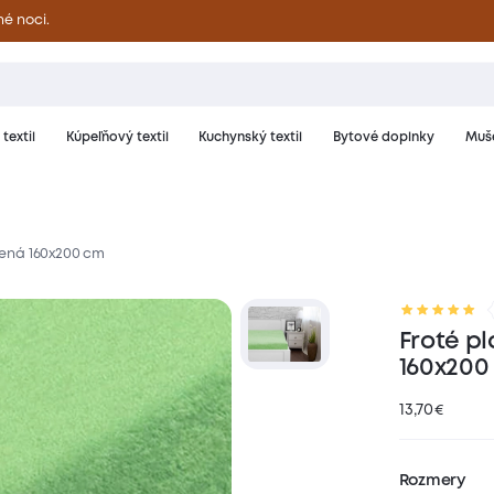
né noci.
textil
Kúpeľňový textil
Kuchynský textil
Bytové doplnky
Muše
elená 160x200 cm
riál a starostlivosť
Hodnotenie
Froté pl
160x200
13,70
€
Rozmery