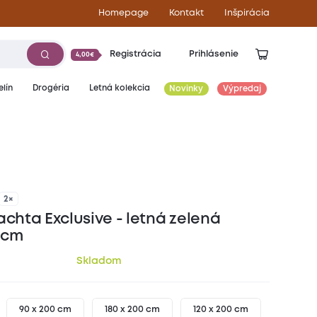
Homepage
Kontakt
Inšpirácia
Registrácia
Prihlásenie
4,00€
lín
Drogéria
Letná kolekcia
Novinky
Výpredaj
13,70
€
2×
achta Exclusive - letná zelená
 cm
Skladom
90 x 200 cm
180 x 200 cm
120 x 200 cm