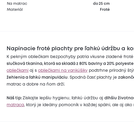
Na matrac
do 25 cm
Materiál
Froté
Napínacie froté plachty pre ľahkú údržbu a k
K pekným obliečkam bezpochyby patria vkusne zladené froté
slučková tkanina, ktorá sa skladá z 80% bavlny a 20% polyeste
obliečkami
aj s
obliečkami na vankúšiky
podtrhne prírodný štýl 
žehlenia a ľahkú manipuláciu
. Spodná časť plachty je
zakonč
matrac a dobre na ňom drží.
Náš tip:
Získajte lepšiu hygienu, ľahkú údržbu aj
dlhšiu životno
matraca
, ktorý je ideálny pomocník v každej spálni, ale aj ako