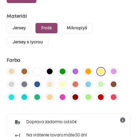
Materiál
Jersey
Froté
Mikroplyš
Jersey s lycrou
Farba
Doprava zadarmo od 60€
Na vrátenie tovaru máte 50 dní