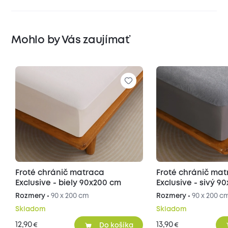
Mohlo by Vás zaujímať
Froté chránič matraca
Froté chránič ma
Exclusive - biely 90x200 cm
Exclusive - sivý 9
Rozmery •
90 x 200 cm
Rozmery •
90 x 200 c
Skladom
Skladom
12,90
13,90
€
€
Do košíka