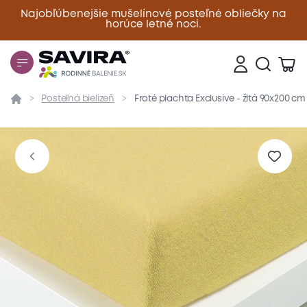
Najobľúbenejšie mušelínové posteľné obliečky na
horúce letné noci.
Zavrieť
Posteľná bielizeň
Froté plachta Exclusive - žltá 90x200 cm
Prehľad
Parametre
Popis produktu
Materiál