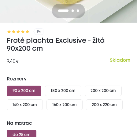
9×
Froté plachta Exclusive - žltá
90x200 cm
Skladom
9,40
€
Rozmery
90 x 200 cm
180 x 200 cm
200 x 200 cm
140 x 200 cm
160 x 200 cm
200 x 220 cm
Na matrac
do 25 cm