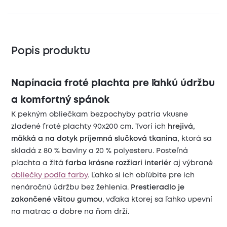
Popis produktu
Napínacia froté plachta pre ľahkú údržbu
a komfortný spánok
K pekným obliečkam bezpochyby patria vkusne
zladené froté plachty 90x200 cm. Tvorí ich
hrejivá,
mäkká a na dotyk príjemná slučková tkanina,
ktorá sa
skladá z 80 % bavlny a 20 % polyesteru. Posteľná
plachta a žltá
farba krásne rozžiari interiér
aj výbrané
obliečky podľa farby
. Ľahko si ich obľúbite pre ich
nenáročnú údržbu bez žehlenia.
Prestieradlo je
zakončené všitou gumou
, vďaka ktorej sa ľahko upevní
na matrac a dobre na ňom drží.