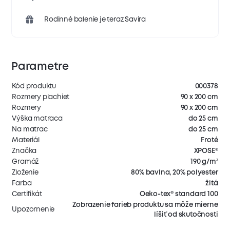
Rodinné balenie je teraz Savira
Parametre
Kód produktu
000378
Rozmery plachiet
90 x 200 cm
Rozmery
90 x 200 cm
Výška matraca
do 25 cm
Na matrac
do 25 cm
Materiál
Froté
Značka
XPOSE®
Gramáž
190 g/m²
Zloženie
80% bavlna, 20% polyester
Farba
žltá
Certifikát
Oeko-tex® standard 100
Zobrazenie farieb produktu sa môže mierne
Upozornenie
líšiť od skutočnosti