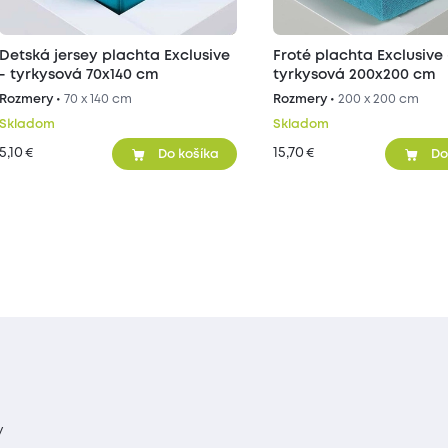
Detská jersey plachta Exclusive
Froté plachta Exclusive 
- tyrkysová 70x140 cm
tyrkysová 200x200 cm
Rozmery •
70 x 140 cm
Rozmery •
200 x 200 cm
Skladom
Skladom
5,10
15,70
€
€
Do košíka
Do
y