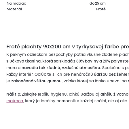
Na matrac
do 25 cm
Materiál
Froté
F
roté
plachty 90x200 cm v tyrkysovej farbe pre
K pekným obliečkam bezpochyby patria vkusne zladené plach
slučková tkanina, ktorá sa skladá z 80% bavlny a 20% polyeste
mora a
navodia tak kľudnú, vzdušnú atmosféru.
Spoločne s po
každý interiér. Obľúbite si ich pre
nenáročnú údržbu bez žehlen
je
zakončená všitou gumou
, vďaka ktorej sa ľahko upevní na
Náš tip:
Získajte lepšiu hygienu, ľahkú údržbu aj
dlhšiu životno
matraca
, ktorý je ideálny pomocník v každej spálni, ale aj ako