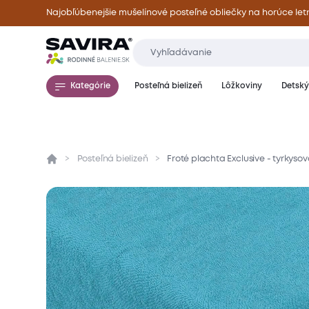
Najobľúbenejšie mušelínové posteľné obliečky na horúce let
Kategórie
Posteľná bielizeň
Lôžkoviny
Detský 
Posteľná bielizeň
Froté plachta Exclusive - tyrkyso
Prehľad
Parametre
Popis produktu
Mate