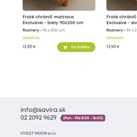
Froté chránič matraca
Froté chráni
Exclusive - biely 90x200 cm
Exclusive - s
Rozmery •
90 x 200 cm
Rozmery •
90 x 
Skladom
Skladom
12,90
13,90
€
€
Do košíka
info@savira.sk
02 2092 9629
(Pon - Pia 8:00 - 16:00)
VIOLET MOON s.r.o.