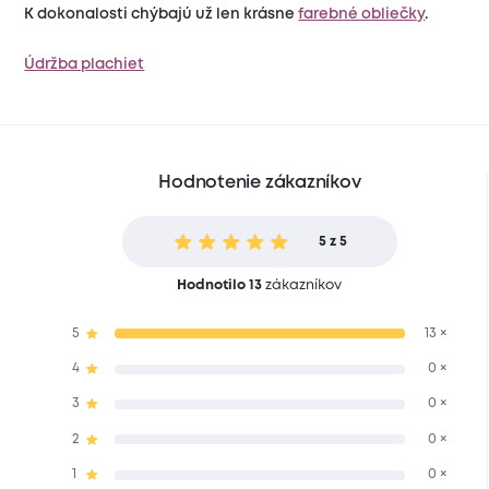
K dokonalosti chýbajú už len krásne
farebné obliečky
.
Údržba plachiet
Hodnotenie zákazníkov
5 z 5
Hodnotilo 13
zákazníkov
5
13 ×
4
0 ×
3
0 ×
2
0 ×
1
0 ×