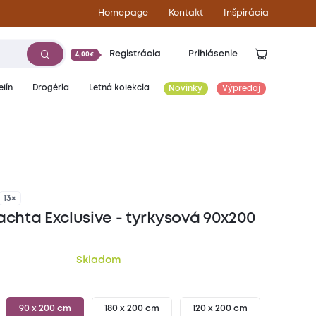
Homepage
Kontakt
Inšpirácia
Registrácia
Prihlásenie
4,00€
lín
Drogéria
Letná kolekcia
Novinky
Výpredaj
9,90
€
13×
achta Exclusive - tyrkysová 90x200
Skladom
90 x 200 cm
180 x 200 cm
120 x 200 cm