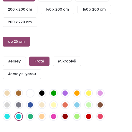
200 x 200 cm
140 x 200 cm
160 x 200 cm
200 x 220 cm
do 25 cm
Jersey
Froté
Mikroplyš
Jersey s lycrou