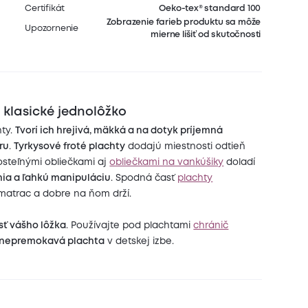
Certifikát
Oeko-tex® standard 100
Zobrazenie farieb produktu sa môže
Upozornenie
mierne líšiť od skutočnosti
 klasické jednolôžko
ty.
Tvorí ich hrejivá, mäkká a na dotyk príjemná
ru
.
Tyrkysové froté plachty
dodajú miestnosti odtieň
steľnými obliečkami aj
obliečkami na vankúšiky
doladí
ia a ľahkú manipuláciu
. Spodná časť
plachty
 matrac a dobre na ňom drží.
sť vášho lôžka
. Používajte pod plachtami
chránič
nepremokavá plachta
v detskej izbe.