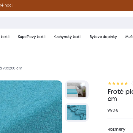
né noci.
textil
Kúpeľňový textil
Kuchynský textil
Bytové doplnky
Muše
vá 90x200 cm
riál a starostlivosť
Hodnotenie
Froté pl
cm
9,90
€
Rozmery