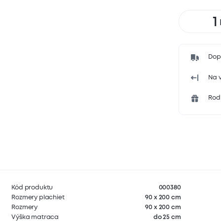
Dop
Na v
Rodi
Kód produktu
000380
Rozmery plachiet
90 x 200 cm
Rozmery
90 x 200 cm
Výška matraca
do 25 cm