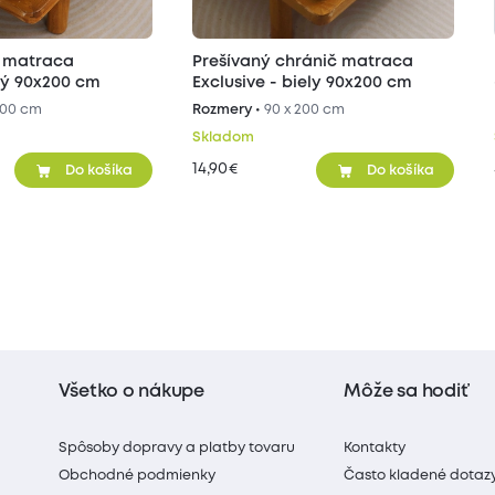
č matraca
Prešívaný chránič matraca
ivý 90x200 cm
Exclusive - biely 90x200 cm
200 cm
Rozmery •
90 x 200 cm
Skladom
14,90
€
Do košíka
Do košíka
Všetko o nákupe
Môže sa hodiť
Spôsoby dopravy a platby tovaru
Kontakty
Obchodné podmienky
Často kladené dotaz