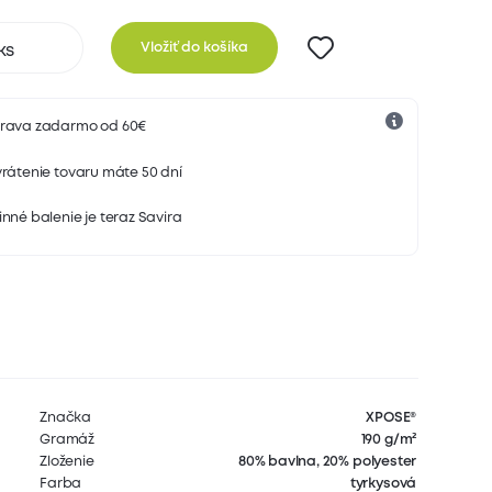
Vložiť do košíka
rava zadarmo od 60€
rátenie tovaru máte 50 dní
nné balenie je teraz Savira
Značka
XPOSE®
Gramáž
190 g/m²
Zloženie
80% bavlna, 20% polyester
Farba
tyrkysová