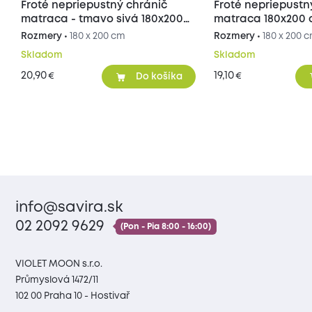
Froté nepriepustný chránič
Froté nepriepustn
matraca - tmavo sivá 180x200
matraca 180x200
cm
Rozmery •
180 x 200 cm
Rozmery •
180 x 200 
Skladom
Skladom
20,90
19,10
€
€
Do košíka
info@savira.sk
02 2092 9629
(Pon - Pia 8:00 - 16:00)
VIOLET MOON s.r.o.
Průmyslová 1472/11
102 00 Praha 10 - Hostivař