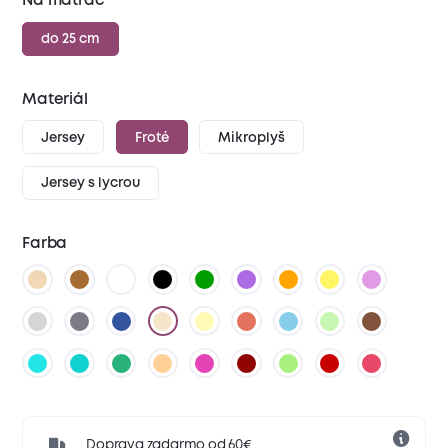
Na matrac
do 25 cm
Materiál
Jersey
Froté
Mikroplyš
Jersey s lycrou
Farba
Doprava zadarmo od 60€