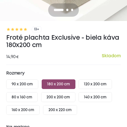
13×
Froté plachta Exclusive - biela káva
180x200 cm
Skladom
14,90
€
Rozmery
90 x 200 cm
180 x 200 cm
120 x 200 cm
80 x 160 cm
200 x 200 cm
140 x 200 cm
160 x 200 cm
200 x 220 cm