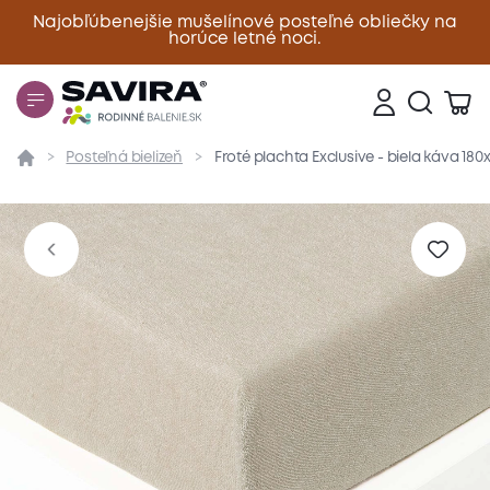
Najobľúbenejšie mušelínové posteľné obliečky na
horúce letné noci.
Zavrieť
Posteľná bielizeň
Froté plachta Exclusive - biela káva 18
Prehľad
Parametre
Popis produktu
Materiál