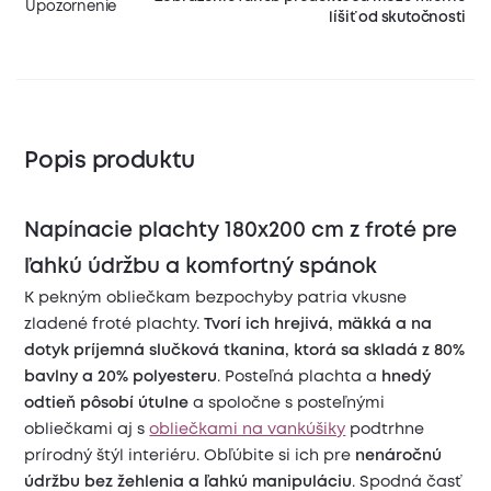
Upozornenie
líšiť od skutočnosti
Popis produktu
Napínacie plachty 180x200 cm z froté pre
ľahkú údržbu a komfortný spánok
K pekným obliečkam bezpochyby patria vkusne
zladené froté plachty.
Tvorí ich hrejivá, mäkká a na
dotyk príjemná slučková tkanina, ktorá sa skladá z 80%
bavlny a 20% polyesteru
. Posteľná plachta a
hnedý
odtieň pôsobí útulne
a spoločne s posteľnými
obliečkami aj s
obliečkami na vankúšiky
podtrhne
prírodný štýl interiéru. Obľúbite si ich pre
nenáročnú
údržbu bez žehlenia a ľahkú manipuláciu
. Spodná časť