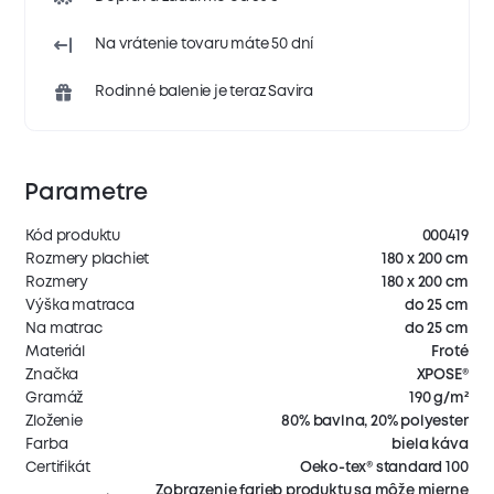
Na vrátenie tovaru máte 50 dní
Rodinné balenie je teraz Savira
Parametre
Kód produktu
000419
Rozmery plachiet
180 x 200 cm
Rozmery
180 x 200 cm
Výška matraca
do 25 cm
Na matrac
do 25 cm
Materiál
Froté
Značka
XPOSE®
Gramáž
190 g/m²
Zloženie
80% bavlna, 20% polyester
Farba
biela káva
Certifikát
Oeko-tex® standard 100
Zobrazenie farieb produktu sa môže mierne