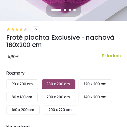
7×
Froté plachta Exclusive - nachová
180x200 cm
Skladom
14,90
€
Rozmery
90 x 200 cm
180 x 200 cm
120 x 200 cm
80 x 160 cm
200 x 200 cm
140 x 200 cm
160 x 200 cm
200 x 220 cm