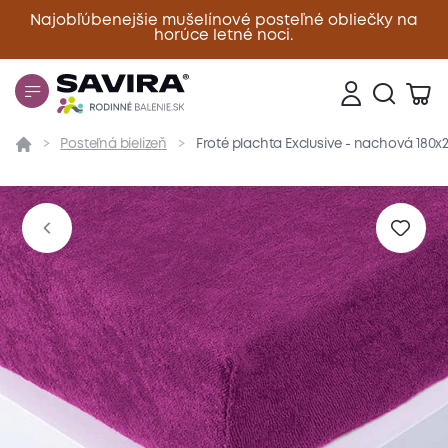
Najobľúbenejšie mušelínové posteľné obliečky na
horúce letné noci.
Zavrieť
Posteľná bielizeň
Froté plachta Exclusive - nachová 180
Prehľad
Parametre
Popis produktu
Materiál