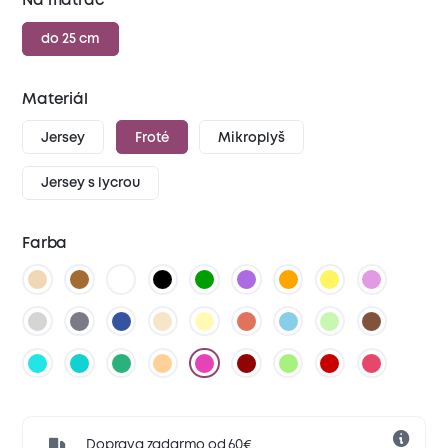
Na matrac
do 25 cm
Materiál
Jersey
Froté
Mikroplyš
Jersey s lycrou
Farba
Doprava zadarmo od 60€