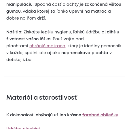
manipuláciu
. Spodná časť plachty je
zakončená všitou
gumou
, vďaka ktorej sa ľahko upevní na matrac a
dobre na ňom drží.
Náš tip:
Získajte lepšiu hygienu, ľahkú údržbu aj
dlhšiu
životnosť vášho lôžka
. Používajte pod
plachtami
chránič matraca
, ktorý je ideálny pomocník
v každej spálni, ale aj ako
nepremokavá plachta
v
detskej izbe.
Materiál a starostlivosť
K dokonalosti chýbajú už len krásne
farebné obliečky
.
Údržba plachiet