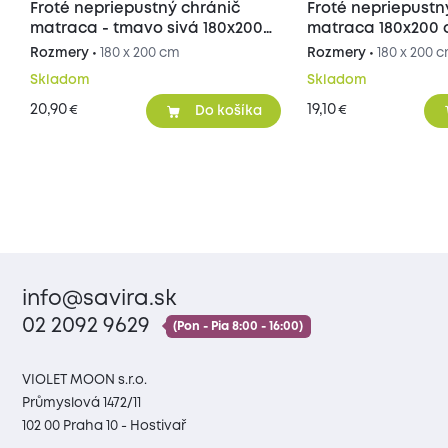
Froté nepriepustný chránič
Froté nepriepustn
matraca - tmavo sivá 180x200
matraca 180x200
cm
Rozmery •
180 x 200 cm
Rozmery •
180 x 200 
Skladom
Skladom
20,90
19,10
€
€
Do košíka
info@savira.sk
02 2092 9629
(Pon - Pia 8:00 - 16:00)
VIOLET MOON s.r.o.
Průmyslová 1472/11
102 00 Praha 10 - Hostivař