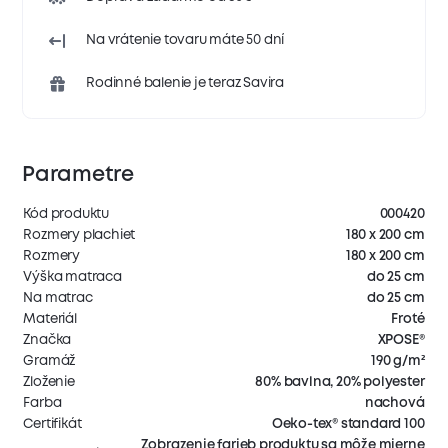
Na vrátenie tovaru máte 50 dní
Rodinné balenie je teraz Savira
Parametre
Kód produktu
000420
Rozmery plachiet
180 x 200 cm
Rozmery
180 x 200 cm
Výška matraca
do 25 cm
Na matrac
do 25 cm
Materiál
Froté
Značka
XPOSE®
Gramáž
190 g/m²
Zloženie
80% bavlna, 20% polyester
Farba
nachová
Certifikát
Oeko-tex® standard 100
Zobrazenie farieb produktu sa môže mierne