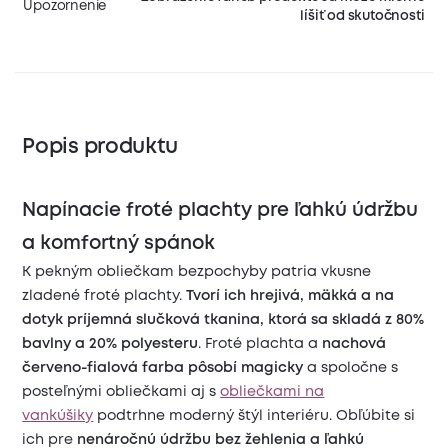
Upozornenie
líšiť od skutočnosti
Popis produktu
Napínacie froté plachty pre ľahkú údržbu
a komfortný spánok
K pekným obliečkam bezpochyby patria vkusne
zladené froté plachty.
Tvorí ich hrejivá, mäkká a na
dotyk príjemná slučková tkanina, ktorá sa skladá z 80%
bavlny a 20% polyesteru
. Froté plachta a
nachová
červeno-fialová farba pôsobí magicky
a spoločne s
posteľnými obliečkami aj s
obliečkami na
vankúšiky
podtrhne moderný štýl interiéru. Obľúbite si
ich pre
nenáročnú údržbu bez žehlenia a ľahkú