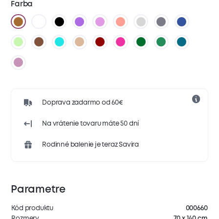
Farba
Doprava zadarmo od 60€
Na vrátenie tovaru máte 50 dní
Rodinné balenie je teraz Savira
Parametre
Kód produktu
000660
Rozmery
70 x 140 cm