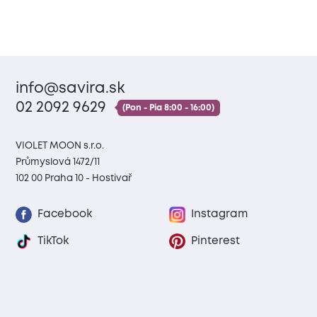
info@savira.sk
02 2092 9629
(Pon - Pia 8:00 - 16:00)
VIOLET MOON s.r.o.
Průmyslová 1472/11
102 00 Praha 10 - Hostivař
Facebook
Instagram
TikTok
Pinterest