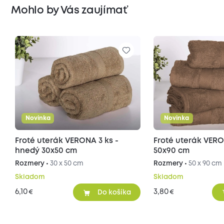
Mohlo by Vás zaujímať
Novinka
Novinka
Froté uterák VERONA 3 ks -
Froté uterák VER
hnedý 30x50 cm
50x90 cm
Rozmery •
30 x 50 cm
Rozmery •
50 x 90 cm
Skladom
Skladom
6,10
3,80
€
€
Do košíka