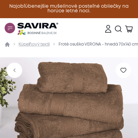
Najobľúbenejšie mušelínové posteľné obliečky na
horúce letné noci.
Zavrieť
Kúpeľňový textil
Froté osuška VERONA - hnedá 70x140 c
Prehľad
Parametre
Popis produktu
Materiál