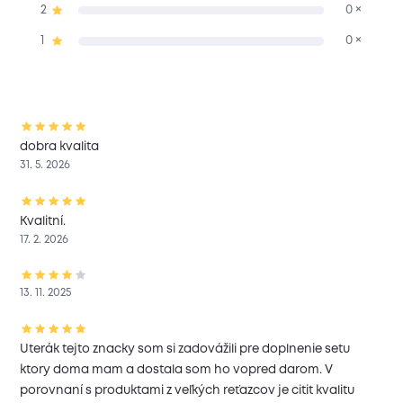
2
0 ×
1
0 ×
dobra kvalita
31. 5. 2026
Kvalitní.
17. 2. 2026
13. 11. 2025
Uterák tejto znacky som si zadovážili pre doplnenie setu
ktory doma mam a dostala som ho vopred darom. V
porovnaní s produktami z veľkých reťazcov je citit kvalitu