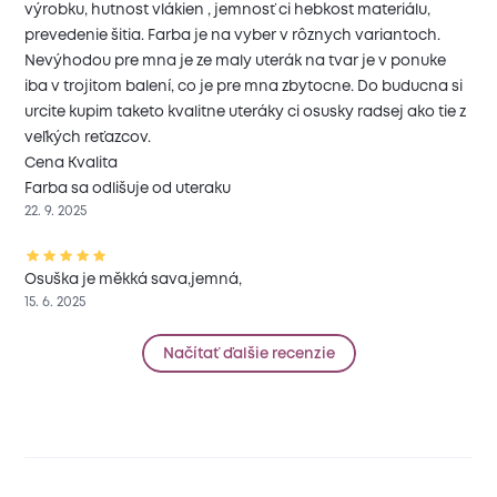
výrobku, hutnost vlákien , jemnosť ci hebkost materiálu,
prevedenie šitia. Farba je na vyber v rôznych variantoch.
Nevýhodou pre mna je ze maly uterák na tvar je v ponuke
iba v trojitom balení, co je pre mna zbytocne. Do buducna si
urcite kupim taketo kvalitne uteráky ci osusky radsej ako tie z
veľkých reťazcov.
Cena Kvalita
Farba sa odlišuje od uteraku
22. 9. 2025
Osuška je měkká sava,jemná,
15. 6. 2025
Načítať ďalšie recenzie