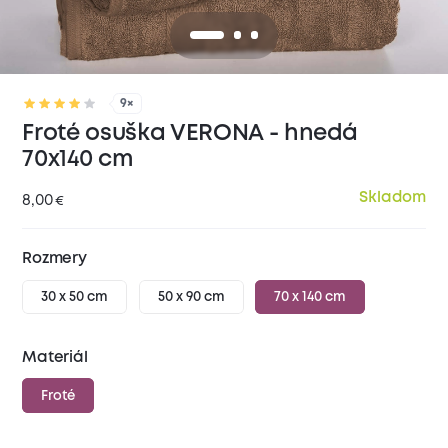
9×
Froté osuška VERONA - hnedá
70x140 cm
Skladom
8,00
€
Rozmery
30 x 50 cm
50 x 90 cm
70 x 140 cm
Materiál
Froté