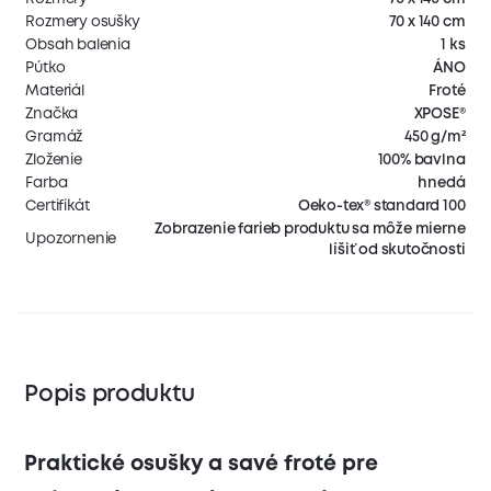
Rozmery osušky
70 x 140 cm
Obsah balenia
1 ks
Pútko
ÁNO
Materiál
Froté
Značka
XPOSE®
Gramáž
450 g/m²
Zloženie
100% bavlna
Farba
hnedá
Certifikát
Oeko-tex® standard 100
Zobrazenie farieb produktu sa môže mierne
Upozornenie
líšiť od skutočnosti
Popis produktu
Praktické osušky a savé froté pre