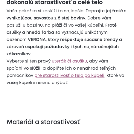
dokonalú starostlivosť o celé telo
Vaša pokožka si zaslúži to najlepšie. Doprajte jej
froté s
vynikajúcou savosťou z čistej bavlny
. Dobre vám
poslúži u bazénu, na pláži či vo vašej kúpeľni.
Froté
osušky a hnedá farba
sa vyznačujú unikátnym
dezénom
VERONA
, ktorý
rešpektuje súčasné trendy a
zároveň uspokojí požiadavky i tých najnáročnejších
zákazníkov.
Vyberte si ten pravý
uterák či osušku
, aby vám
spoľahlivo slúžili a doplňte ich o nenahraditeľných
pomocníkov
pre starostlivosť o telo po kúpeli
, ktoré vo
vašej kúpeľni nesmú chýbať.
Materiál a starostlivosť