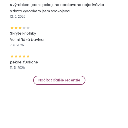
s výrobkem jsem spokojena opakovaná objednávka
s tímto výrobkem jsem spokojena
12. 6. 2026
Skryté knoflíky
Velmi řídká bavlna
7. 6. 2026
pekne, funkcne
11. 5. 2026
Načítať ďalšie recenzie