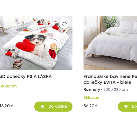
3D obliečky PSIA LÁSKA
Francúzske bavlnené R
obliečky EVITA - biele
Skladom
Rozmery •
200 x 220 cm
Skladom
16,20
36,20
€
€
Do košíka
Do