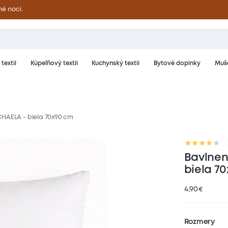
né noci.
textil
Kúpeľňový textil
Kuchynský textil
Bytové doplnky
Muše
HAELA - biela 70x90 cm
riál a starostlivosť
Hodnotenie
Bavlnen
biela 7
4,90
€
Rozmery