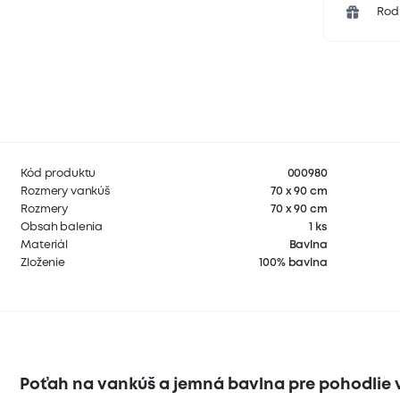
Rodi
Kód produktu
000980
Rozmery vankúš
70 x 90 cm
Rozmery
70 x 90 cm
Obsah balenia
1 ks
Materiál
Bavlna
Zloženie
100% bavlna
Poťah na vankúš a jemná bavlna pre pohodlie v