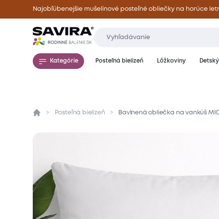
Najobľúbenejšie mušelínové posteľné obliečky na horúce let
Kategórie
Posteľná bielizeň
Lôžkoviny
Detský 
Posteľná bielizeň
Bavlnená obliečka na vankúš MIC
Prehľad
Parametre
Popis produktu
Mate