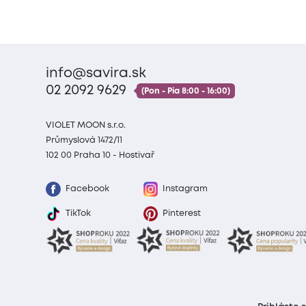
info@savira.sk
02 2092 9629
(Pon - Pia 8:00 - 16:00)
VIOLET MOON s.r.o.
Průmyslová 1472/11
102 00 Praha 10 - Hostivař
Facebook
Instagram
TikTok
Pinterest