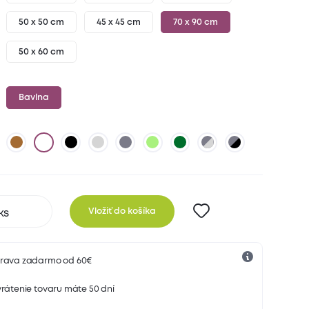
50 x 50 cm
45 x 45 cm
70 x 90 cm
50 x 60 cm
Bavlna
Vložiť do košíka
rava zadarmo od 60€
rátenie tovaru máte 50 dní