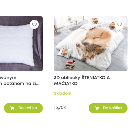
šívaným
3D obliečky ŠTENIATKO A
 poťahom na zips
MAČIATKO
Skladom
15,70
€
Do košíka
Do košíka