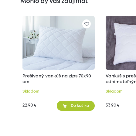
Mohlo by Vás zaujímať
Prešívaný vankúš na zips 70x90
Vankúš s pre
cm
odnímateľným
70x90 cm
Skladom
Skladom
22,90
33,90
€
€
Do košíka