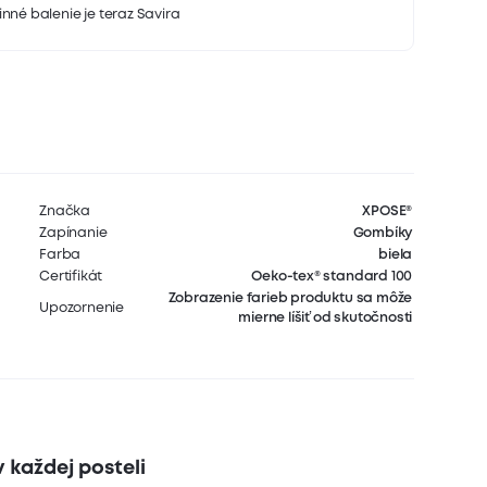
nné balenie je teraz Savira
Značka
XPOSE®
Zapínanie
Gombíky
Farba
biela
Certifikát
Oeko-tex® standard 100
Zobrazenie farieb produktu sa môže
Upozornenie
mierne líšiť od skutočnosti
 každej posteli