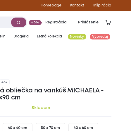
Homepage
Kontakt
Inšpirácia
Registrácia
Prihlásenie
4,00€
lín
Drogéria
Letná kolekcia
Novinky
Výpredaj
4,90
€
46×
á obliečka na vankúš MICHAELA -
0x90 cm
Skladom
40 x 40 cm
50 x 70 cm
40 x 60 cm