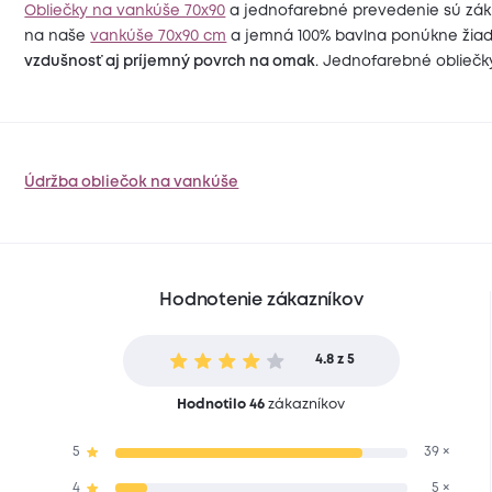
Obliečky na vankúše 70x90
a jednofarebné prevedenie sú zákl
na naše
vankúše 70x90 cm
a jemná 100% bavlna ponúkne žiada
vzdušnosť aj príjemný povrch na omak
. Jednofarebné obliečk
Údržba obliečok na vankúše
Hodnotenie zákazníkov
4.8 z 5
Hodnotilo 46
zákazníkov
5
39 ×
4
5 ×