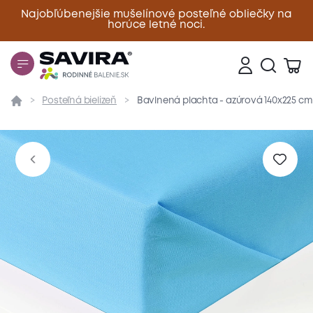
Najobľúbenejšie mušelínové posteľné obliečky na
horúce letné noci.
Zavrieť
Posteľná bielizeň
Bavlnená plachta - azúrová 140x225 cm
Prehľad
Parametre
Popis produktu
Materiál