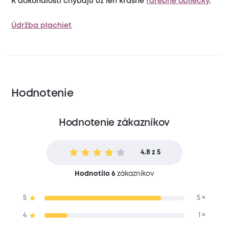
K dokonalosti chýbajú už len krásne
farebné obliečky
.
Údržba plachiet
Hodnotenie
Hodnotenie zákazníkov
4.8 z 5
Hodnotilo 6
zákazníkov
5
5 ×
4
1 ×