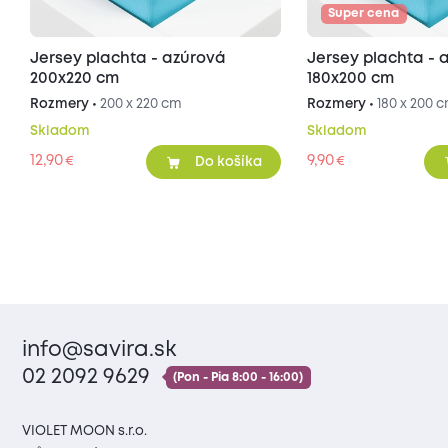
Super cena
Jersey plachta - azúrová
Jersey plachta - 
200x220 cm
180x200 cm
Rozmery •
200 x 220 cm
Rozmery •
180 x 200 
Skladom
Skladom
12,90
9,90
€
€
Do košíka
info@savira.sk
02 2092 9629
(Pon - Pia 8:00 - 16:00)
VIOLET MOON s.r.o.