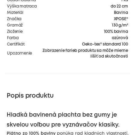
Výška matraca
do 22 cm
Materiál
Bavlna
Značka
XPOSE®
Gramáž
130 g/m²
Zloženie
100% bavlna
Farba
azúrová
Certifikát
Oeko-tex® standard 100
Zobrazenie farieb produktu sa môže mierne
Upozornenie
líšiť od skutočnosti
Popis produktu
Hladká bavlnená plachta bez gumy je
skvelou voľbou pre vyznávačov klasiky.
Plátno zo 100% bavlny
ponúka rad kladných vlastností,