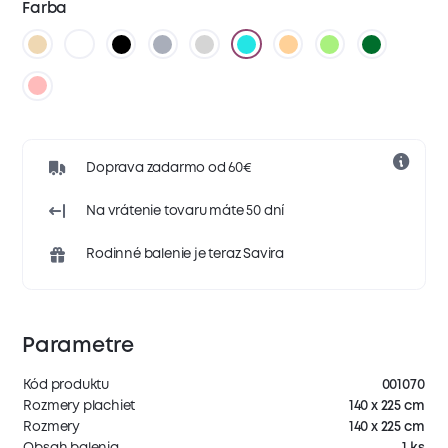
Farba
Doprava zadarmo od 60€
Na vrátenie tovaru máte 50 dní
Rodinné balenie je teraz Savira
Parametre
Kód produktu
001070
Rozmery plachiet
140 x 225 cm
Rozmery
140 x 225 cm
Obsah balenia
1 ks