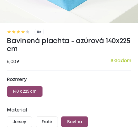
6×
Bavlnená plachta - azúrová 140x225
cm
Skladom
6,00
€
Rozmery
140 x 225 cm
Materiál
Jersey
Froté
Bavlna