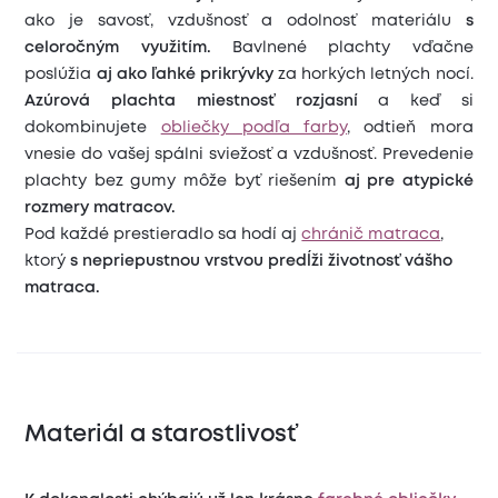
ako je savosť, vzdušnosť a odolnosť materiálu
s
celoročným využitím.
Bavlnené plachty vďačne
poslúžia
aj ako ľahké prikrývky
za horkých letných nocí.
Azúrová plachta miestnosť rozjasní
a keď si
dokombinujete
obliečky podľa farby
, odtieň mora
vnesie do vašej spálni sviežosť a vzdušnosť. Prevedenie
plachty bez gumy môže byť riešením
aj pre atypické
rozmery matracov.
Pod každé prestieradlo sa hodí aj
chránič matraca
,
ktorý
s nepriepustnou vrstvou predĺži životnosť vášho
matraca.
Materiál a starostlivosť