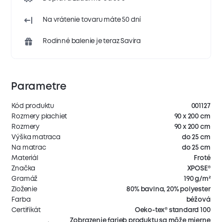
Na vrátenie tovaru máte 50 dní
Rodinné balenie je teraz Savira
Parametre
Kód produktu
001127
Rozmery plachiet
90 x 200 cm
Rozmery
90 x 200 cm
Výška matraca
do 25 cm
Na matrac
do 25 cm
Materiál
Froté
Značka
XPOSE®
Gramáž
190 g/m²
Zloženie
80% bavlna, 20% polyester
Farba
béžová
Certifikát
Oeko-tex® standard 100
Zobrazenie farieb produktu sa môže mierne