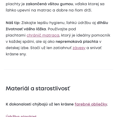
plachty je
zakončená všitou gumou
, vďaka ktorej sa
ľahko upevní na matrac a dobre na ňom drží.
Náš tip:
Získajte lepšiu hygienu, ľahkú údržbu aj
dlhšiu
životnosť vášho lôžka
. Používajte pod
plachtami
chránič matraca
, ktorý je ideálny pomocník
v každej spálni, ale aj ako
nepremokavá plachta
v
detskej izbe. Stačí už len zatiahnuť
závesy
a snívať
krásne sny.
Materiál a starostlivosť
K dokonalosti chýbajú už len krásne
farebné obliečky
.
Údržba plachiet