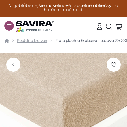
Najobľúbenejšie mušelínové posteľné obliečky na
horúce letné noci.
Zavrieť
Posteľná bielizeň
Froté plachta Exclusive - béžová 90x20
Prehľad
Parametre
Popis produktu
Materiál