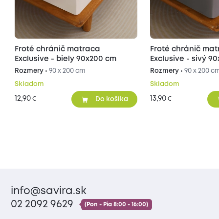
Froté chránič matraca
Froté chránič ma
Exclusive - biely 90x200 cm
Exclusive - sivý 9
Rozmery •
90 x 200 cm
Rozmery •
90 x 200 c
Skladom
Skladom
12,90
13,90
€
€
Do košíka
info@savira.sk
02 2092 9629
(Pon - Pia 8:00 - 16:00)