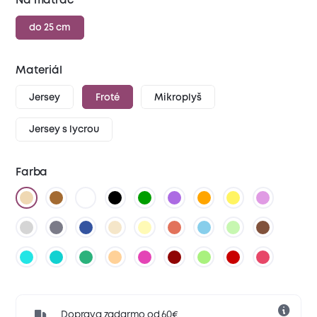
Na matrac
do 25 cm
Materiál
Jersey
Froté
Mikroplyš
Jersey s lycrou
Farba
Doprava zadarmo od 60€