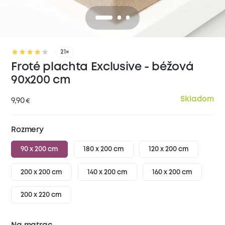
21×
Froté plachta Exclusive - béžová
90x200 cm
Skladom
9,90
€
Rozmery
90 x 200 cm
180 x 200 cm
120 x 200 cm
200 x 200 cm
140 x 200 cm
160 x 200 cm
200 x 220 cm