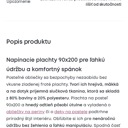
Upozornenie
líšiť od skutočnosti
Popis produktu
Napínacie plachty 90x200 pre ľahkú
údržbu a komfortný spánok
Posteľné obliečky sa bezpochyby nezaobídu bez
vkusne zladenej froté plachty.
Tvorí ich hrejivá, mäkká
a na dotyk príjemná slučková tkanina, ktorá sa skladá
z 80% bavlny a 20% polyesteru
. Plachta na posteľ
90x200 a
hnedý odtieň pôsobí útulne
a vyladená o
obliečky na periny
či o
deky na postele
podtrhne
prírodný štýl interiéru. Obľúbite si ich pre
nenáročnú
údržbu bez žehlenia a ľahkú manipuláciu
. Spodná časť