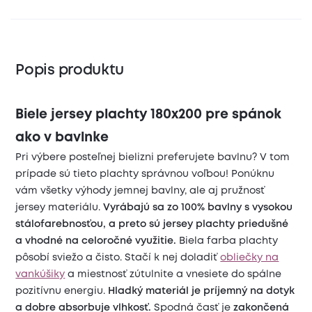
Popis produktu
Biele jersey plachty 180x200 pre spánok
ako v bavlnke
Pri výbere posteľnej bielizni preferujete bavlnu? V tom
prípade sú tieto plachty správnou voľbou! Ponúknu
vám všetky výhody jemnej bavlny, ale aj pružnosť
jersey materiálu.
Vyrábajú sa zo 100% bavlny s vysokou
stálofarebnosťou, a preto sú jersey plachty priedušné
a vhodné na celoročné využitie.
Biela farba plachty
pôsobí sviežo a čisto. Stačí k nej doladiť
obliečky na
vankúšiky
a miestnosť zútulnite a vnesiete do spálne
pozitívnu energiu.
Hladký materiál je príjemný na dotyk
a dobre absorbuje vlhkosť.
Spodná časť je
zakončená