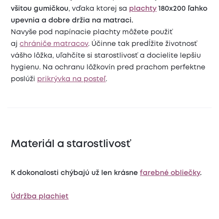
všitou gumičkou
, vďaka ktorej sa
plachty
180x200 ľahko
upevnia a dobre držia na matraci.
Navyše pod napínacie plachty môžete použiť
aj
chrániče matracov
. Účinne tak predĺžite životnosť
vášho lôžka, uľahčíte si starostlivosť a docielite lepšiu
hygienu. Na ochranu lôžkovín pred prachom perfektne
poslúži
prikrývka na posteľ
.
Materiál a starostlivosť
K dokonalosti chýbajú už len krásne
farebné obliečky
.
Údržba plachiet