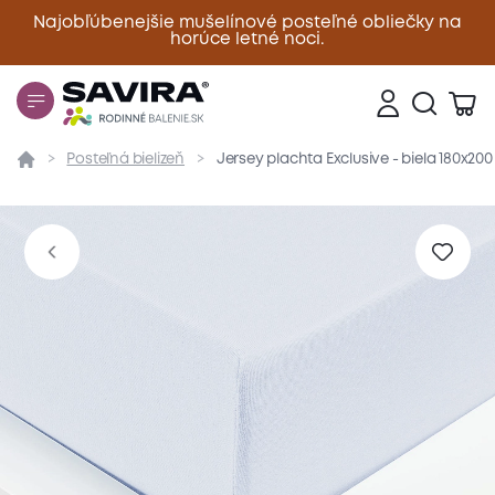
Najobľúbenejšie mušelínové posteľné obliečky na
horúce letné noci.
Zavrieť
Posteľná bielizeň
Jersey plachta Exclusive - biela 180x20
Prehľad
Parametre
Popis produktu
Materiál