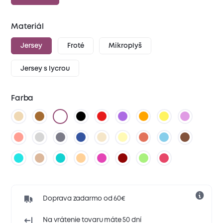
Materiál
Jersey
Froté
Mikroplyš
Jersey s lycrou
Farba
Doprava zadarmo od 60€
Na vrátenie tovaru máte 50 dní