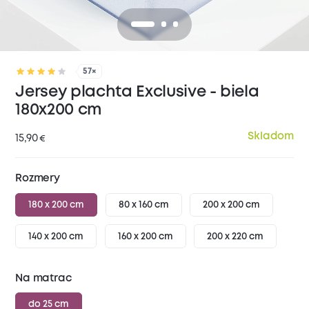
57×
Jersey plachta Exclusive - biela
180x200 cm
Skladom
15,90
€
Rozmery
180 x 200 cm
80 x 160 cm
200 x 200 cm
140 x 200 cm
160 x 200 cm
200 x 220 cm
Na matrac
do 25 cm