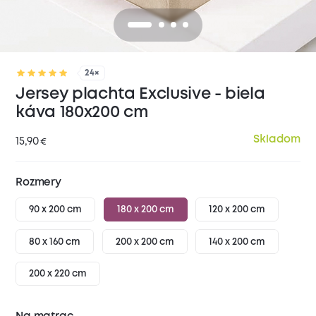
24×
Jersey plachta Exclusive - biela
káva 180x200 cm
Skladom
15,90
€
Rozmery
90 x 200 cm
180 x 200 cm
120 x 200 cm
80 x 160 cm
200 x 200 cm
140 x 200 cm
200 x 220 cm