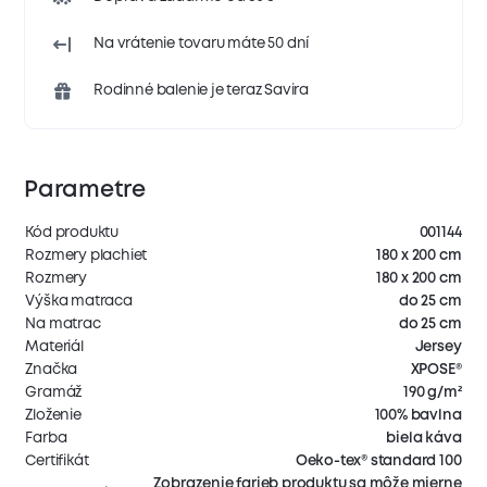
Na vrátenie tovaru máte 50 dní
Rodinné balenie je teraz Savira
Parametre
Kód produktu
001144
Rozmery plachiet
180 x 200 cm
Rozmery
180 x 200 cm
Výška matraca
do 25 cm
Na matrac
do 25 cm
Materiál
Jersey
Značka
XPOSE®
Gramáž
190 g/m²
Zloženie
100% bavlna
Farba
biela káva
Certifikát
Oeko-tex® standard 100
Zobrazenie farieb produktu sa môže mierne