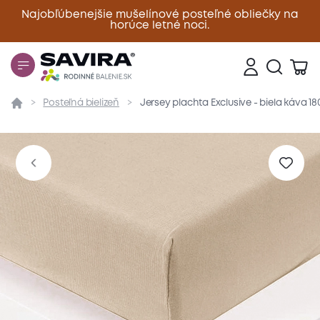
Najobľúbenejšie mušelínové posteľné obliečky na
horúce letné noci.
Zavrieť
Posteľná bielizeň
Jersey plachta Exclusive - biela káva 1
Prehľad
Parametre
Popis produktu
Materiál