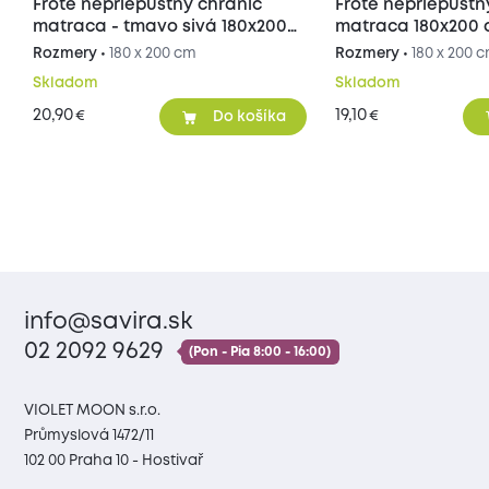
Froté nepriepustný chránič
Froté nepriepustn
matraca - tmavo sivá 180x200
matraca 180x200
cm
Rozmery •
180 x 200 cm
Rozmery •
180 x 200 
Skladom
Skladom
20,90
19,10
€
€
Do košíka
info@savira.sk
02 2092 9629
(Pon - Pia 8:00 - 16:00)
VIOLET MOON s.r.o.
Průmyslová 1472/11
102 00 Praha 10 - Hostivař