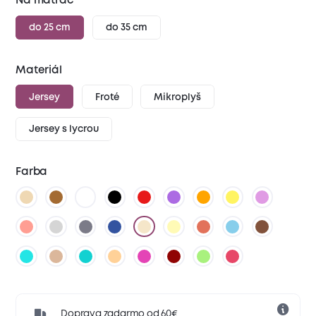
Na matrac
do 25 cm
do 35 cm
Materiál
Jersey
Froté
Mikroplyš
Jersey s lycrou
Farba
Doprava zadarmo od 60€