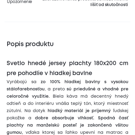
Upozornenie
líšiť od skutočnosti
Popis produktu
Svetlo hnedé jersey plachty 180x200 cm
pre pohodlie v hladkej bavlne
Vyrábajú sa
zo 100% hladkej bavlny s vysokou
stálofarebnosťou
, a preto
sú priedušné a vhodné pre
celoročné využitie.
Biela káva má decentný hnedý
odtieň a do interiéru vnáša teplý tón, ktorý miestnosť
zútulní. Na dotyk
hladký materiál je príjemný
ľudskej
pokožke a
dobre absorbuje vlhkosť.
Spodná časť
plachty na manželskú posteľ je zakončená všitou
gumou,
vďaka ktorej sa ľahko upevní na matrac a