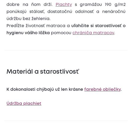
dobre na ňom drží.
Plachty
s gramážou 190 g/m2
ponúkajú stálosť, dostatočnú odolnosť a nenáročnú
údržbu bez žehlenia.
Predĺžte životnosť matraca a
uľahčite si starostlivosť o
hygienu vášho lôžka
pomocou
chrániča matracov
.
Materiál a starostlivosť
K dokonalosti chýbajú už len krásne
farebné obliečky
.
Údržba plachiet