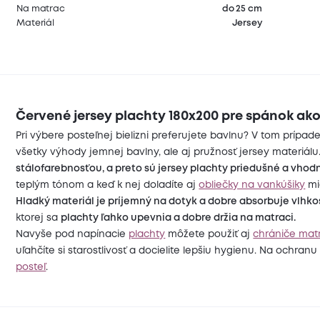
Na matrac
do 25 cm
Materiál
Jersey
Červené jersey plachty 180x200 pre spánok ako
Pri výbere posteľnej bielizni preferujete bavlnu? V tom prípa
všetky výhody jemnej bavlny, ale aj pružnosť jersey materiálu
stálofarebnosťou, a preto sú jersey plachty priedušné a vhodn
teplým tónom a keď k nej doladíte aj
obliečky na vankúšiky
mi
Hladký materiál je príjemný na dotyk a dobre absorbuje vlhko
ktorej sa
plachty ľahko upevnia a dobre držia na matraci.
Navyše pod napínacie
plachty
môžete použiť aj
chrániče mat
uľahčíte si starostlivosť a docielite lepšiu hygienu. Na ochra
posteľ
.