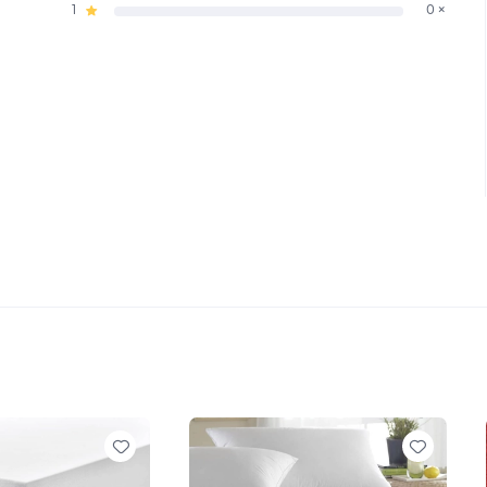
1
0 ×