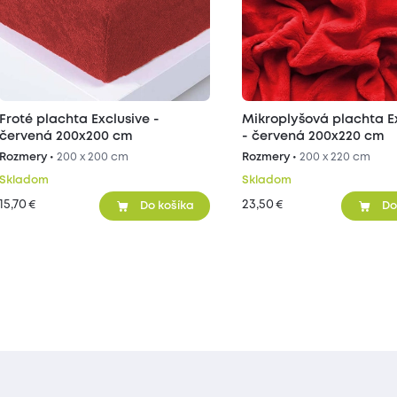
Froté plachta Exclusive -
Mikroplyšová plachta E
červená 200x200 cm
- červená 200x220 cm
Rozmery •
200 x 200 cm
Rozmery •
200 x 220 cm
Skladom
Skladom
15,70
23,50
€
€
Do košíka
Do