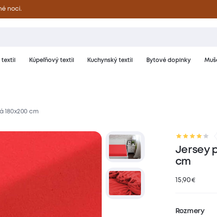
né noci.
textil
Kúpeľňový textil
Kuchynský textil
Bytové doplnky
Muše
ná 180x200 cm
riál a starostlivosť
Hodnotenie
Jersey 
cm
15,90
€
Rozmery