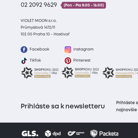
02 2092 9629
(Pon - Pia 8:00 - 16:00)
VIOLET MOON s.r.o.
Průmyslová 1472/11
102 00 Praha 10 - Hostivař
Facebook
Instagram
TikTok
Pinterest
Prihláste 
Prihláste sa k newsletteru
najnovšie