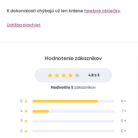
K dokonalosti chýbajú už len krásne
farebné obliečky
.
Údržba plachiet
Hodnotenie zákazníkov
4.8 z 5
Hodnotilo 5
zákazníkov
5
4 ×
4
1 ×
3
0 ×
2
0 ×