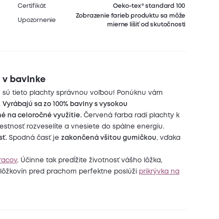
Certifikát
Oeko-tex® standard 100
Zobrazenie farieb produktu sa môže
Upozornenie
mierne líšiť od skutočnosti
 v bavlnke
de sú tieto plachty správnou voľbou! Ponúknu vám
.
Vyrábajú sa zo 100% bavlny s vysokou
é na celoročné využitie.
Červená farba radí plachty k
estnosť rozveselíte a vnesiete do spálne energiu.
sť.
Spodná časť je
zakončená všitou gumičkou
, vďaka
racov
. Účinne tak predĺžite životnosť vášho lôžka,
nu lôžkovín pred prachom perfektne poslúži
prikrývka na