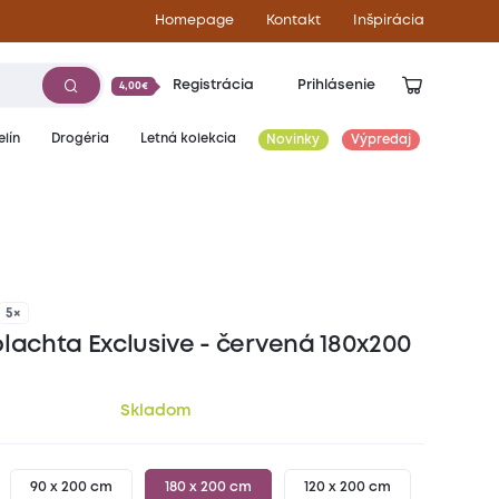
Homepage
Kontakt
Inšpirácia
Registrácia
Prihlásenie
4,00€
lín
Drogéria
Letná kolekcia
Novinky
Výpredaj
15,90
€
5×
plachta Exclusive - červená 180x200
Skladom
90 x 200 cm
180 x 200 cm
120 x 200 cm