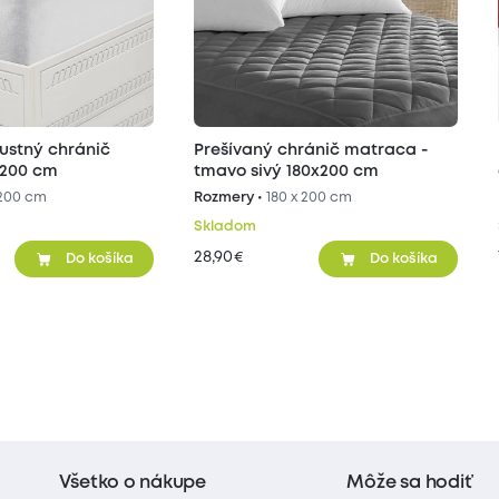
ustný chránič
Prešívaný chránič matraca -
x200 cm
tmavo sivý 180x200 cm
 200 cm
Rozmery •
180 x 200 cm
Skladom
28,90
€
Do košíka
Do košíka
Všetko o nákupe
Môže sa hodiť