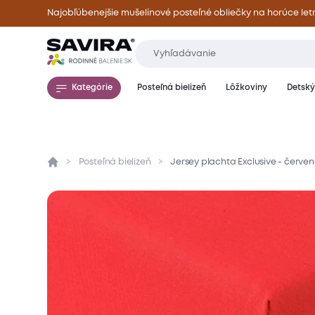
Najobľúbenejšie mušelínové posteľné obliečky na horúce let
Kategórie
Posteľná bielizeň
Lôžkoviny
Detský 
Posteľná bielizeň
Jersey plachta Exclusive - červe
Prehľad
Parametre
Popis produktu
Mate