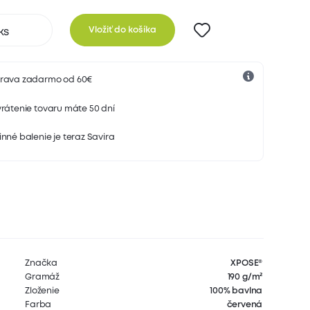
Vložiť do košíka
rava zadarmo od 60€
rátenie tovaru máte 50 dní
nné balenie je teraz Savira
Značka
XPOSE®
Gramáž
190 g/m²
Zloženie
100% bavlna
Farba
červená