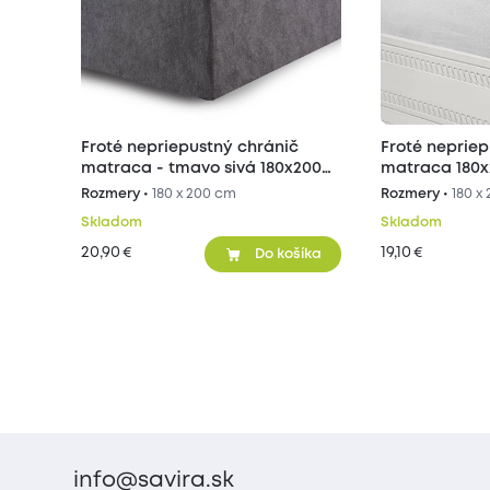
Froté nepriepustný chránič
Froté nepriep
matraca - tmavo sivá 180x200
matraca 180
cm
Rozmery •
180 x 200 cm
Rozmery •
180 x
Skladom
Skladom
20,90
19,10
€
€
Do košíka
info@savira.sk