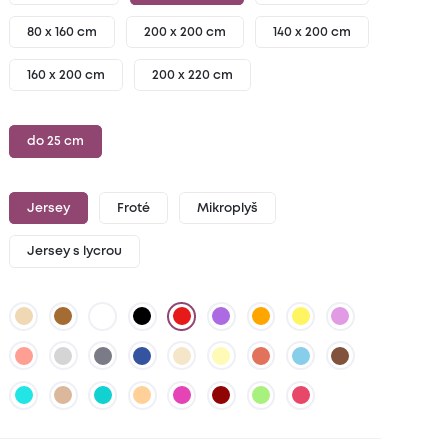
80 x 160 cm
200 x 200 cm
140 x 200 cm
160 x 200 cm
200 x 220 cm
do 25 cm
Jersey
Froté
Mikroplyš
Jersey s lycrou