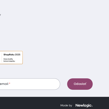
y
 email
Odoslať
Made by