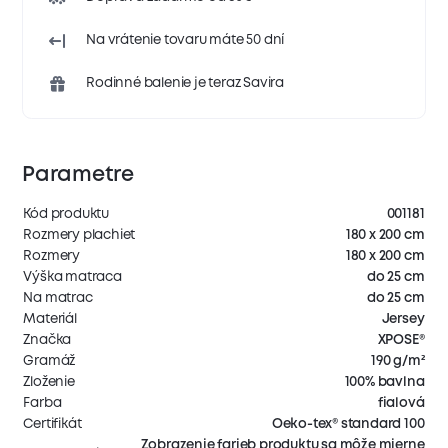
Na vrátenie tovaru máte 50 dní
Rodinné balenie je teraz Savira
Parametre
Kód produktu
001181
Rozmery plachiet
180 x 200 cm
Rozmery
180 x 200 cm
Výška matraca
do 25 cm
Na matrac
do 25 cm
Materiál
Jersey
Značka
XPOSE®
Gramáž
190 g/m²
Zloženie
100% bavlna
Farba
fialová
Certifikát
Oeko-tex® standard 100
Zobrazenie farieb produktu sa môže mierne