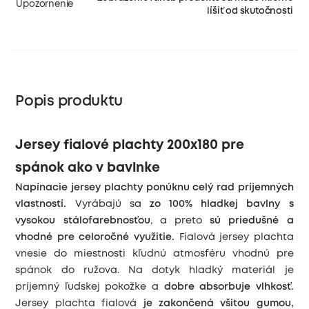
Upozornenie
líšiť od skutočnosti
Popis produktu
Jersey fialové plachty 200x180 pre
spánok ako v bavlnke
Napínacie jersey plachty ponúknu celý rad príjemných
vlastností.
Vyrábajú sa
zo 100% hladkej bavlny s
vysokou stálofarebnosťou
, a preto
sú priedušné a
vhodné pre celoročné využitie.
Fialová jersey plachta
vnesie do miestnosti kľudnú atmosféru vhodnú pre
spánok do ružova. Na dotyk hladký materiál je
príjemný ľudskej pokožke a
dobre absorbuje vlhkosť.
Jersey plachta fialová
je zakončená všitou gumou,