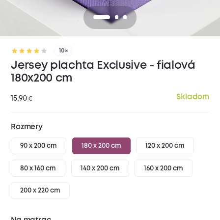
10×
Jersey plachta Exclusive - fialová
180x200 cm
Skladom
15,90
€
Rozmery
90 x 200 cm
180 x 200 cm
120 x 200 cm
80 x 160 cm
140 x 200 cm
160 x 200 cm
200 x 220 cm