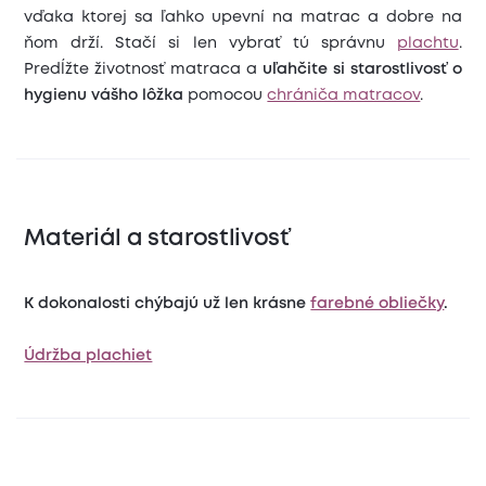
vďaka ktorej sa ľahko upevní na matrac a dobre na
ňom drží. Stačí si len vybrať tú správnu
plachtu
.
Predĺžte životnosť matraca a
uľahčite si starostlivosť o
hygienu vášho lôžka
pomocou
chrániča matracov
.
Materiál a starostlivosť
K dokonalosti chýbajú už len krásne
farebné obliečky
.
Údržba plachiet