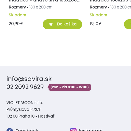
matraca - tmavo sivá 180x200
matraca 180x200
cm
Rozmery •
180 x 200 cm
Rozmery •
180 x 200 
Skladom
Skladom
20,90
19,10
€
€
Do košíka
info@savira.sk
02 2092 9629
(Pon - Pia 8:00 - 16:00)
VIOLET MOON s.r.o.
Průmyslová 1472/11
102 00 Praha 10 - Hostivař