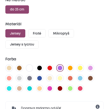
Na matrac
do 25 cm
Materiál
Jersey
Froté
Mikroplyš
Jersey s lycrou
Farba
Doprava zadarmo od 60€