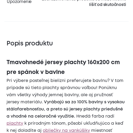
Upozornenie
líšiť od skutočnosti
Popis produktu
Tmavohnedé jersey plachty 160x200 cm
pre spánok v bavlne
Pri výbere posteľnej bielizni preferujete bavlnu? V tom
prípade sú tieto plachty správnou voľbou! Ponúknu
vám všetky výhody jemnej bavlny, ale aj pružnosť
jersey materiálu.
Vyrábajú sa zo 100% bavlny s vysokou
stálofarebnosťou, a preto sú jersey plachty priedušné
a vhodné na celoročné využitie.
Hnedá farba radí
plachty
k prírodným tónom, pôsobí ukľudňujúco a keď
k nej doladíte aj
obliečky na vankúšiky
miestnosť