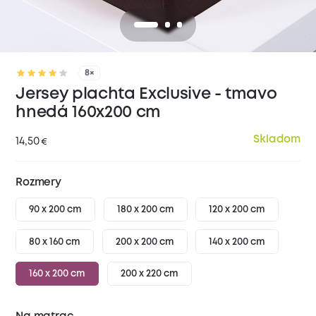
8×
Jersey plachta Exclusive - tmavo
hnedá 160x200 cm
Skladom
14,50
€
Rozmery
90 x 200 cm
180 x 200 cm
120 x 200 cm
80 x 160 cm
200 x 200 cm
140 x 200 cm
160 x 200 cm
200 x 220 cm