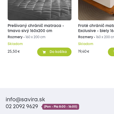
Prešívaný chránič matraca -
Froté chránič ma
tmavo sivý 160x200 cm
Exclusive - biely 
Rozmery •
160 x 200 cm
Rozmery •
160 x 200 
Skladom
Skladom
25,50
19,40
€
€
Do košíka
info@savira.sk
02 2092 9629
(Pon - Pia 8:00 - 16:00)