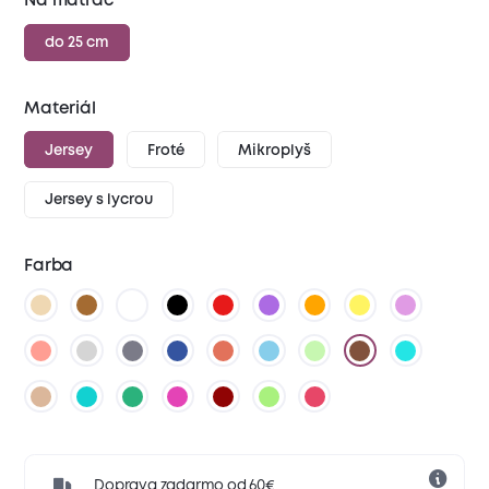
Na matrac
do 25 cm
Materiál
Jersey
Froté
Mikroplyš
Jersey s lycrou
Farba
Doprava zadarmo od 60€