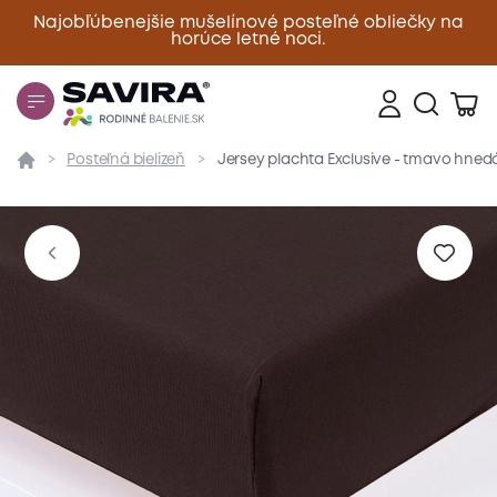
Najobľúbenejšie mušelínové posteľné obliečky na
horúce letné noci.
Zavrieť
Posteľná bielizeň
Jersey plachta Exclusive - tmavo hned
Prehľad
Parametre
Popis produktu
Materiál