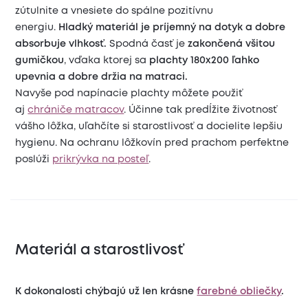
zútulnite a vnesiete do spálne pozitívnu
energiu.
Hladký materiál je príjemný na dotyk a dobre
absorbuje vlhkosť.
Spodná časť je
zakončená všitou
gumičkou
, vďaka ktorej sa
plachty 180x200 ľahko
upevnia a dobre držia na matraci.
Navyše pod napínacie plachty môžete použiť
aj
chrániče matracov
. Účinne tak predĺžite životnosť
vášho lôžka, uľahčíte si starostlivosť a docielite lepšiu
hygienu. Na ochranu lôžkovín pred prachom perfektne
poslúži
prikrývka na posteľ
.
Materiál a starostlivosť
K dokonalosti chýbajú už len krásne
farebné obliečky
.