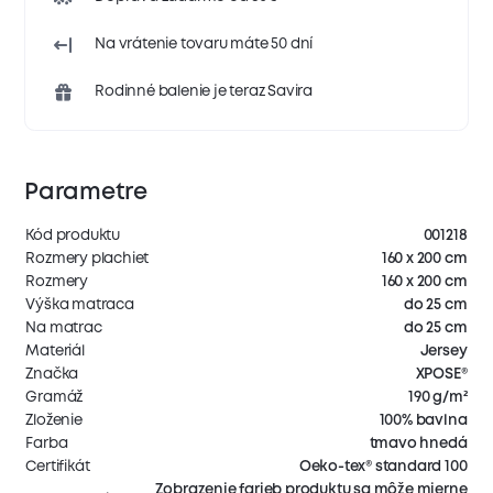
Na vrátenie tovaru máte 50 dní
Rodinné balenie je teraz Savira
Parametre
Kód produktu
001218
Rozmery plachiet
160 x 200 cm
Rozmery
160 x 200 cm
Výška matraca
do 25 cm
Na matrac
do 25 cm
Materiál
Jersey
Značka
XPOSE®
Gramáž
190 g/m²
Zloženie
100% bavlna
Farba
tmavo hnedá
Certifikát
Oeko-tex® standard 100
Zobrazenie farieb produktu sa môže mierne