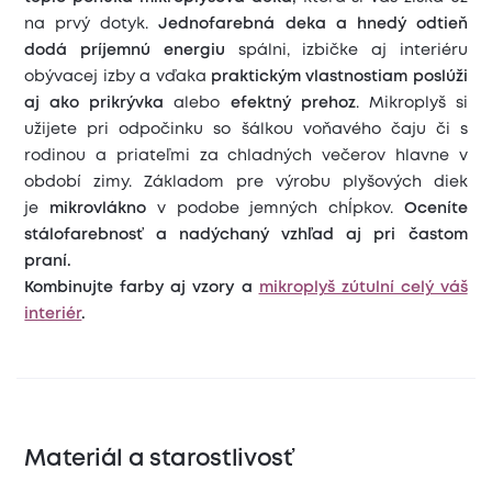
na prvý dotyk.
Jednofarebná deka a hnedý odtieň
dodá príjemnú energiu
spálni, izbičke aj interiéru
obývacej izby a vďaka
praktickým vlastnostiam
poslúži
aj ako prikrývka
alebo
efektný prehoz
. Mikroplyš si
užijete pri odpočinku so šálkou voňavého čaju či s
rodinou a priateľmi za chladných večerov hlavne v
období zimy. Základom pre výrobu plyšových diek
je
mikrovlákno
v podobe jemných chĺpkov.
Oceníte
stálofarebnosť a nadýchaný vzhľad aj pri častom
praní.
Kombinujte farby aj vzory a
mikroplyš zútulní celý váš
interiér
.
Materiál a starostlivosť