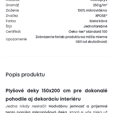
Gramáž
250 g/m²
Zloženie
100% mikrovlákno
Značka
XPOSE®
Farba
biela káva
Štýl
Jednofarebné
Certifikát
Oeko-tex® standard 100
Zobrazenie farieb produktu sa môže mierne
Upozornenie
líšiť od skutočnosti
Popis produktu
Plyšové deky 150x200 cm pre dokonalé
pohodlie aj dekoráciu interiéru
Jedna nikdy nestačí!
Hodvábnu jemnosť a príjemné
teplo ponúka mikroplyšová deka,
ktorá si vás získa už