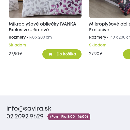
Mikroplyšové obliečky IVANKA
Mikroplyšové obl
Exclusive - fialové
Exclusive
Rozmery •
140 x 200 cm
Rozmery •
140 x 200 
Skladom
Skladom
27,90
27,90
€
€
Do košíka
info@savira.sk
02 2092 9629
(Pon - Pia 8:00 - 16:00)