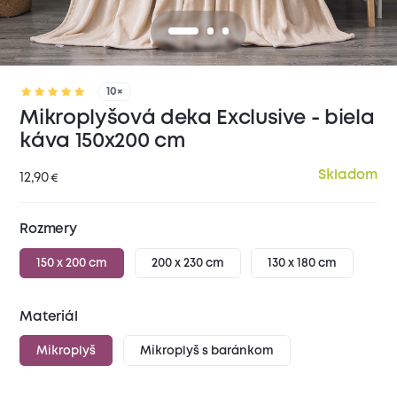
10×
Mikroplyšová deka Exclusive - biela
káva 150x200 cm
Skladom
12,90
€
Rozmery
150 x 200 cm
200 x 230 cm
130 x 180 cm
Materiál
Mikroplyš
Mikroplyš s baránkom