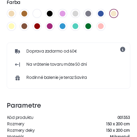
Farba
Doprava zadarmo od 60€
Na vrátenie tovaru máte 50 dní
Rodinné balenie je teraz Savira
Parametre
Kód produktu
001353
Rozmery
150 x 200 cm
Rozmery deky
150 x 200 cm
Materiál
Mikroplyš