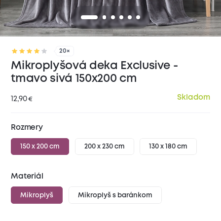
20×
Mikroplyšová deka Exclusive -
tmavo sivá 150x200 cm
Skladom
12,90
€
Rozmery
150 x 200 cm
200 x 230 cm
130 x 180 cm
Materiál
Mikroplyš
Mikroplyš s baránkom