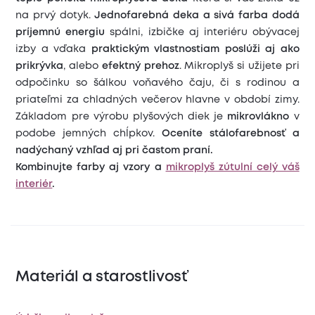
na prvý dotyk.
Jednofarebná deka a sivá farba dodá
príjemnú energiu
spálni, izbičke aj interiéru obývacej
izby a vďaka
praktickým vlastnostiam
poslúži aj ako
prikrývka
, alebo
efektný prehoz
. Mikroplyš si užijete pri
odpočinku so šálkou voňavého čaju, či s rodinou a
priateľmi za chladných večerov hlavne v období zimy.
Základom pre výrobu plyšových diek je
mikrovlákno
v
podobe jemných chĺpkov.
Oceníte stálofarebnosť a
nadýchaný vzhľad aj pri častom praní.
Kombinujte farby aj vzory a
mikroplyš zútulní celý váš
interiér
.
Materiál a starostlivosť