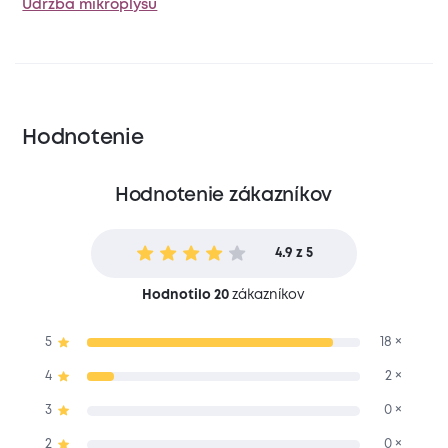
Údržba mikroplyšu
Hodnotenie
Hodnotenie zákazníkov
4.9 z 5
Hodnotilo 20
zákazníkov
5
18 ×
4
2 ×
3
0 ×
2
0 ×