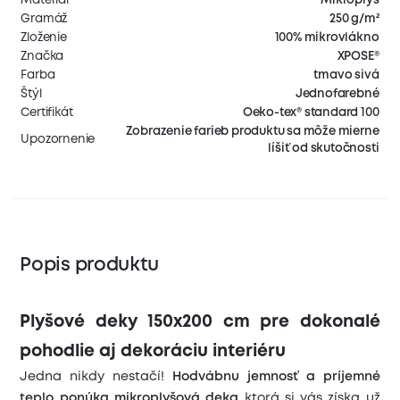
Gramáž
250 g/m²
Zloženie
100% mikrovlákno
Značka
XPOSE®
Farba
tmavo sivá
Štýl
Jednofarebné
Certifikát
Oeko-tex® standard 100
Zobrazenie farieb produktu sa môže mierne
Upozornenie
líšiť od skutočnosti
Popis produktu
Plyšové deky 150x200 cm pre dokonalé
pohodlie aj dekoráciu interiéru
Jedna nikdy nestačí!
Hodvábnu jemnosť a príjemné
teplo ponúka mikroplyšová deka
ktorá si vás získa už