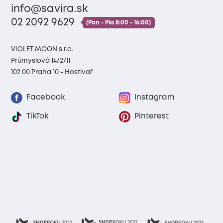
info@savira.sk
02 2092 9629
(Pon - Pia 8:00 - 16:00)
VIOLET MOON s.r.o.
Průmyslová 1472/11
102 00 Praha 10 - Hostivař
Facebook
Instagram
TikTok
Pinterest