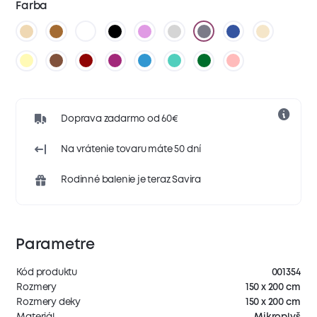
Farba
Doprava zadarmo od 60€
Na vrátenie tovaru máte 50 dní
Rodinné balenie je teraz Savira
Parametre
Kód produktu
001354
Rozmery
150 x 200 cm
Rozmery deky
150 x 200 cm
Materiál
Mikroplyš