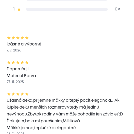
1
0 ×
krásné a výborné
7. 7. 2026
Doporučuji
Materiál Barva
27. 11. 2025
Úžasná deka,príjemne mäkký a teplý pocit,elegancia.. .Ak
kúpite deku menších rozmerov,vtedy má jedinú
nevýhodu.Zbytok rodiny vám môže pohodlie len závidieť :D
Ďakujem,bolo mi potešením,Mikitová
Mäkké,jemné,teplučké a elegantné