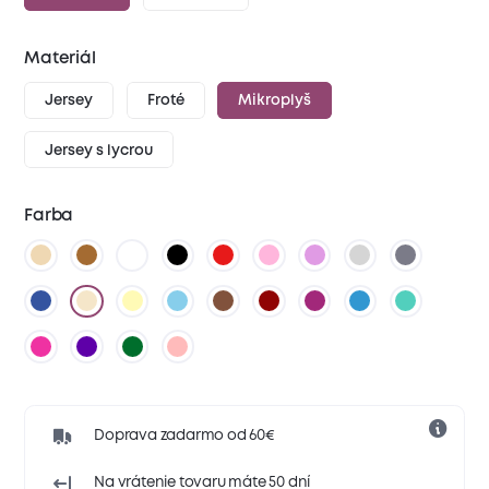
Materiál
Jersey
Froté
Mikroplyš
Jersey s lycrou
Farba
Doprava zadarmo od 60€
Na vrátenie tovaru máte 50 dní