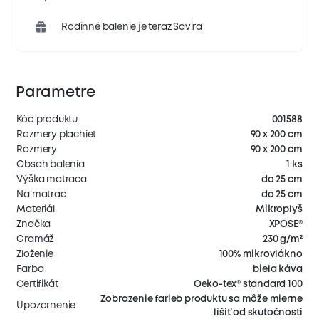
Rodinné balenie je teraz Savira
Parametre
Kód produktu
001588
Rozmery plachiet
90 x 200 cm
Rozmery
90 x 200 cm
Obsah balenia
1 ks
Výška matraca
do 25 cm
Na matrac
do 25 cm
Materiál
Mikroplyš
Značka
XPOSE®
Gramáž
230 g/m²
Zloženie
100% mikrovlákno
Farba
biela káva
Certifikát
Oeko-tex® standard 100
Zobrazenie farieb produktu sa môže mierne
Upozornenie
líšiť od skutočnosti