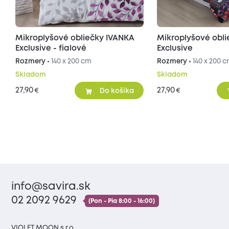
Mikroplyšové obliečky IVANKA
Mikroplyšové obl
Exclusive - fialové
Exclusive
Rozmery •
140 x 200 cm
Rozmery •
140 x 200 
Skladom
Skladom
27,90
27,90
€
€
Do košíka
info@savira.sk
02 2092 9629
(Pon - Pia 8:00 - 16:00)
VIOLET MOON s.r.o.