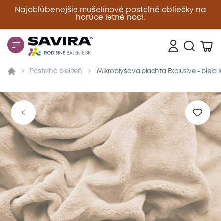
Najobľúbenejšie mušelínové posteľné obliečky na
horúce letné noci.
Zavrieť
Posteľná bielizeň
Mikroplyšová plachta Exclusive - biela
Prehľad
Parametre
Popis produktu
Materiál