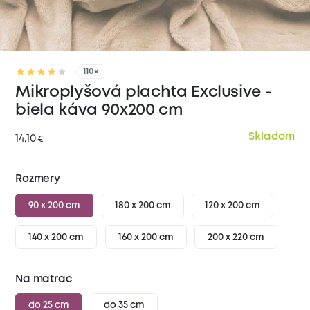
110×
Mikroplyšová plachta Exclusive -
biela káva 90x200 cm
Skladom
14,10
€
Rozmery
90 x 200 cm
180 x 200 cm
120 x 200 cm
140 x 200 cm
160 x 200 cm
200 x 220 cm
Na matrac
do 25 cm
do 35 cm