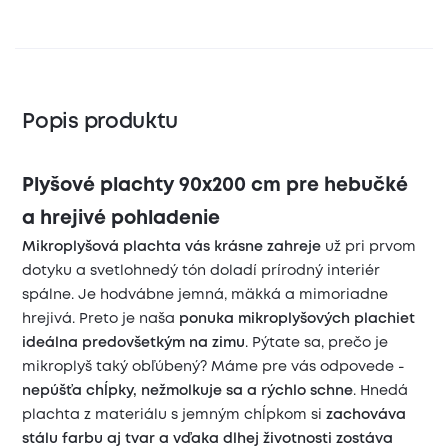
Popis produktu
Plyšové plachty 90x200 cm pre hebučké
a hrejivé pohladenie
Mikroplyšová plachta vás krásne zahreje
už pri prvom
dotyku a svetlohnedý tón doladí prírodný interiér
spálne. Je hodvábne jemná, mäkká a mimoriadne
hrejivá. Preto je naša
ponuka mikroplyšových plachiet
ideálna predovšetkým na zimu
. Pýtate sa, prečo je
mikroplyš taký obľúbený? Máme pre vás odpovede -
nepúšťa chĺpky, nežmolkuje sa a rýchlo schne
. Hnedá
plachta z materiálu s jemným chĺpkom si
zachováva
stálu farbu aj tvar a vďaka dlhej životnosti zostáva