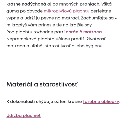
krásne nadýchaná
aj po mnohých praniach. Všitá
guma po obvode
mikroplyšovú plachtu
perfektne
vypne a udrží ju pevne na matraci. Zachumľajte sa -
mikroplyš vám prinesie tie najkrajšie sny.
Pod plachtu rozhodne patrí
chránič matraca
.
Nepremokavá plachta účinne predĺži životnosť
matraca a uľahčí starostlivosť o jeho hygienu.
Materiál a starostlivosť
K dokonalosti chýbajú už len krásne
farebné obliečky
.
Údržba plachiet