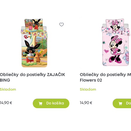
Obliečky do postieľky ZAJAČIK
Obliečky do postieľky M
BING
Flowers 02
Skladom
Skladom
14,90
14,90
€
€
Do košíka
Do