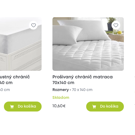
ustný chránič
Prošívaný chránič matraca
140 cm
70x140 cm
140 cm
Rozmery •
70 x 140 cm
Skladom
10,60
€
Do košíka
Do košíka