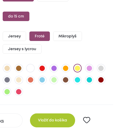
do 15 cm
Jersey
Froté
Mikroplyš
Jersey s lycrou
Vložiť do košíka