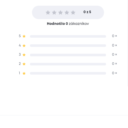
0 z 5
Hodnotilo 0
zákazníkov
5
0 ×
4
0 ×
3
0 ×
2
0 ×
1
0 ×