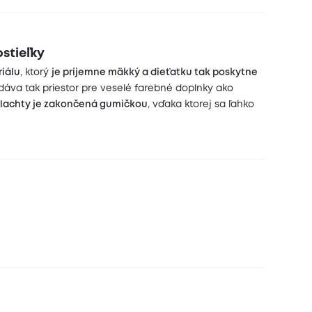
stieľky
riálu
, ktorý
je príjemne mäkký a dieťatku tak poskytne
dáva tak priestor pre veselé farebné doplnky ako
plachty je zakončená gumičkou
, vďaka ktorej sa ľahko