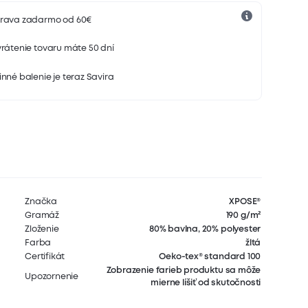
rava zadarmo od 60€
rátenie tovaru máte 50 dní
nné balenie je teraz Savira
Značka
XPOSE®
Gramáž
190 g/m²
Zloženie
80% bavlna, 20% polyester
Farba
žltá
Certifikát
Oeko-tex® standard 100
Zobrazenie farieb produktu sa môže
Upozornenie
mierne líšiť od skutočnosti