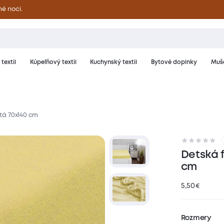
né noci.
textil
Kúpeľňový textil
Kuchynský textil
Bytové doplnky
Muše
ltá 70x140 cm
riál a starostlivosť
Hodnotenie
Detská f
cm
5,50
€
Rozmery