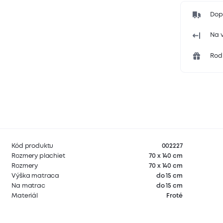
Dop
Na v
Rodi
Kód produktu
002227
Rozmery plachiet
70 x 140 cm
Rozmery
70 x 140 cm
Výška matraca
do 15 cm
Na matrac
do 15 cm
Materiál
Froté