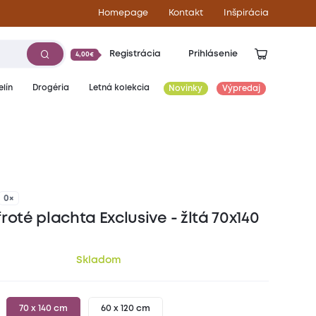
Homepage
Kontakt
Inšpirácia
Registrácia
Prihlásenie
4,00€
lín
Drogéria
Letná kolekcia
Novinky
Výpredaj
5,50
€
0×
roté plachta Exclusive - žltá 70x140
Skladom
70 x 140 cm
60 x 120 cm