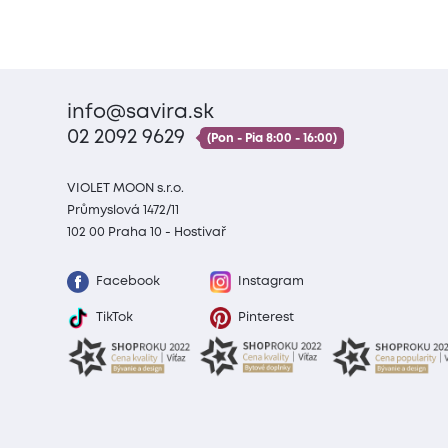
info@savira.sk
02 2092 9629
(Pon - Pia 8:00 - 16:00)
VIOLET MOON s.r.o.
Průmyslová 1472/11
102 00 Praha 10 - Hostivař
Facebook
Instagram
TikTok
Pinterest