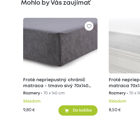
Mohlo by Vás zaujímať
Froté nepriepustný chránič
Froté nepriep
matraca - tmavo sivý 70x140
matraca 70x
cm
Rozmery •
70 x 140 cm
Rozmery •
70 x 
Skladom
Skladom
9,80
8,50
€
€
Do košíka