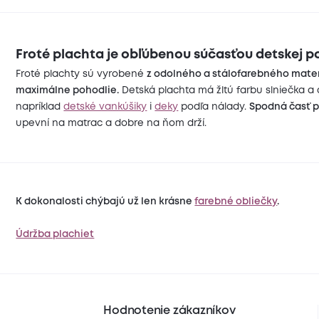
Froté plachta je obľúbenou súčasťou detskej po
Froté plachty sú vyrobené
z odolného a stálofarebného mate
maximálne pohodlie.
Detská plachta má žltú farbu slniečka a 
napríklad
detské vankúšiky
i
deky
podľa nálady.
Spodná časť 
upevní na matrac a dobre na ňom drží.
K dokonalosti chýbajú už len krásne
farebné obliečky
.
Údržba plachiet
Hodnotenie zákazníkov