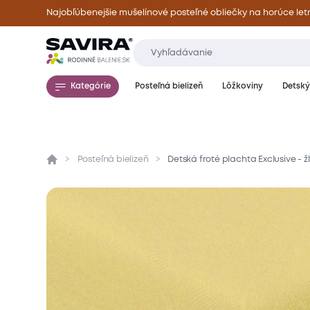
Najobľúbenejšie mušelínové posteľné obliečky na horúce let
Kategórie
Posteľná bielizeň
Lôžkoviny
Detský 
Posteľná bielizeň
Detská froté plachta Exclusive - ž
Prehľad
Parametre
Popis produktu
Mate