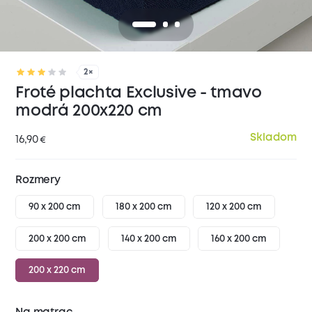
2×
Froté plachta Exclusive - tmavo
modrá 200x220 cm
Skladom
16,90
€
Rozmery
90 x 200 cm
180 x 200 cm
120 x 200 cm
200 x 200 cm
140 x 200 cm
160 x 200 cm
200 x 220 cm