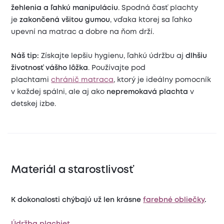
žehlenia a ľahkú manipuláciu
. Spodná časť plachty
je
zakončená všitou gumou
, vďaka ktorej sa ľahko
upevní na matrac a dobre na ňom drží.
Náš tip:
Získajte lepšiu hygienu, ľahkú údržbu aj
dlhšiu
životnosť vášho lôžka
. Používajte pod
plachtami
chránič matraca
, ktorý je ideálny pomocník
v každej spálni, ale aj ako
nepremokavá plachta
v
detskej izbe.
Materiál a starostlivosť
K dokonalosti chýbajú už len krásne
farebné obliečky
.
Údržba plachiet