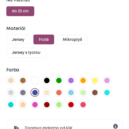
Na matrac
do 25 cm
Materiál
Jersey
Froté
Mikroplyš
Jersey s lycrou
Farba
Doprava zadarmo od 60€