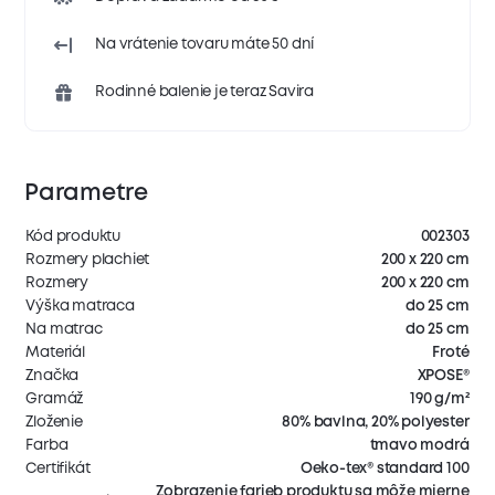
Na vrátenie tovaru máte 50 dní
Rodinné balenie je teraz Savira
Parametre
Kód produktu
002303
Rozmery plachiet
200 x 220 cm
Rozmery
200 x 220 cm
Výška matraca
do 25 cm
Na matrac
do 25 cm
Materiál
Froté
Značka
XPOSE®
Gramáž
190 g/m²
Zloženie
80% bavlna, 20% polyester
Farba
tmavo modrá
Certifikát
Oeko-tex® standard 100
Zobrazenie farieb produktu sa môže mierne