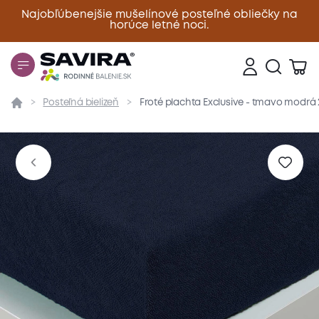
Najobľúbenejšie mušelínové posteľné obliečky na
horúce letné noci.
Zavrieť
Posteľná bielizeň
Froté plachta Exclusive - tmavo modrá
Prehľad
Parametre
Popis produktu
Materiál