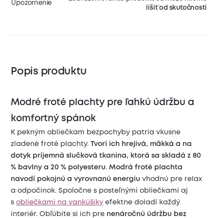
Upozornenie
líšiť od skutočnosti
Popis produktu
Modré froté plachty pre ľahkú údržbu a
komfortný spánok
K pekným obliečkam bezpochyby patria vkusne
zladené froté plachty.
Tvorí ich hrejivá, mäkká a na
dotyk príjemná slučková tkanina, ktorá sa skladá z 80
% bavlny a 20 % polyesteru
.
Modrá froté plachta
navodí pokojnú a vyrovnanú energiu
vhodnú pre relax
a odpočinok. Spoločne s posteľnými obliečkami aj
s
obliečkami na vankúšiky
efektne doladí každý
interiér. Obľúbite si ich pre
nenáročnú údržbu bez