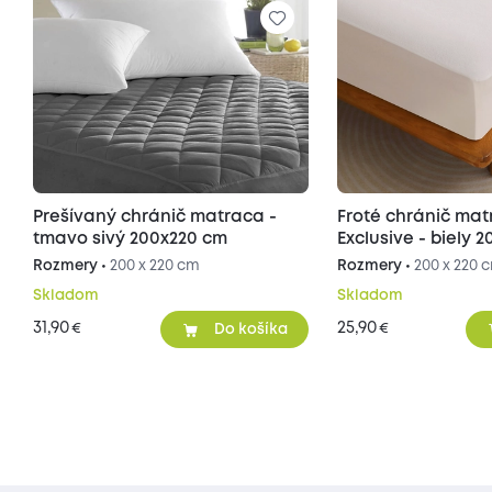
Prešívaný chránič matraca -
Froté chránič ma
tmavo sivý 200x220 cm
Exclusive - biely 
Rozmery •
200 x 220 cm
Rozmery •
200 x 220 
Skladom
Skladom
31,90
25,90
€
€
Do košíka