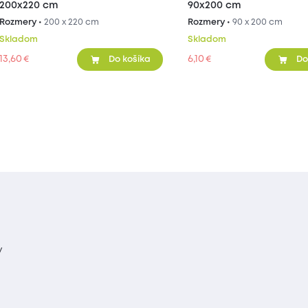
200x220 cm
90x200 cm
Rozmery •
200 x 220 cm
Rozmery •
90 x 200 cm
Skladom
Skladom
13,60
6,10
€
€
Do košíka
Do
y