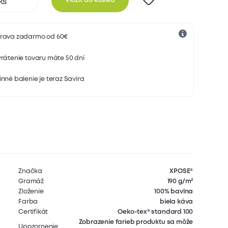
Vložiť do košíka
rava zadarmo od 60€
rátenie tovaru máte 50 dní
nné balenie je teraz Savira
Značka
XPOSE®
Gramáž
190 g/m²
Zloženie
100% bavlna
Farba
biela káva
Certifikát
Oeko-tex® standard 100
Zobrazenie farieb produktu sa môže
Upozornenie