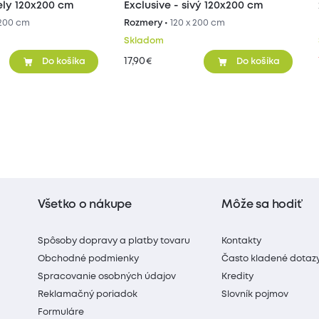
iely 120x200 cm
Exclusive - sivý 120x200 cm
 200 cm
Rozmery •
120 x 200 cm
Skladom
17,90
€
Do košíka
Do košíka
Všetko o nákupe
Môže sa hodiť
Spôsoby dopravy a platby tovaru
Kontakty
Obchodné podmienky
Často kladené dotaz
Spracovanie osobných údajov
Kredity
Reklamačný poriadok
Slovník pojmov
Formuláre