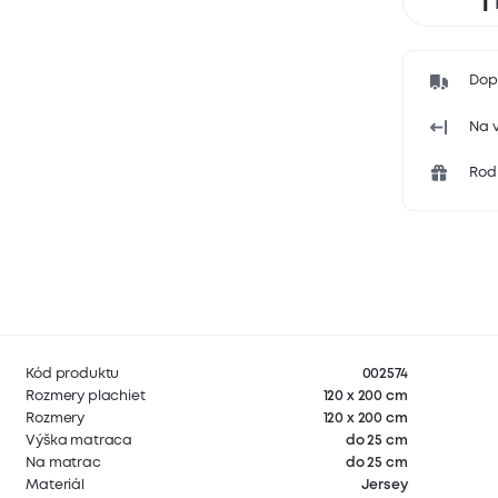
Dop
Na v
Rodi
Kód produktu
002574
Rozmery plachiet
120 x 200 cm
Rozmery
120 x 200 cm
Výška matraca
do 25 cm
Na matrac
do 25 cm
Materiál
Jersey