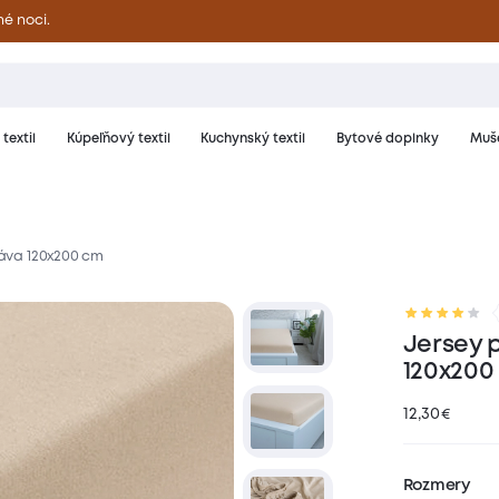
né noci.
textil
Kúpeľňový textil
Kuchynský textil
Bytové doplnky
Muše
káva 120x200 cm
riál a starostlivosť
Hodnotenie
Jersey p
120x200
12,30
€
Rozmery