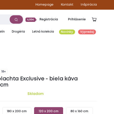
Homepage
Kontakt
Inšpirácia
Registrácia
Prihlásenie
4,00€
lín
Drogéria
Letná kolekcia
Novinky
Výpredaj
12,30
€
18×
lachta Exclusive - biela káva
 cm
Skladom
180 x 200 cm
120 x 200 cm
80 x 160 cm