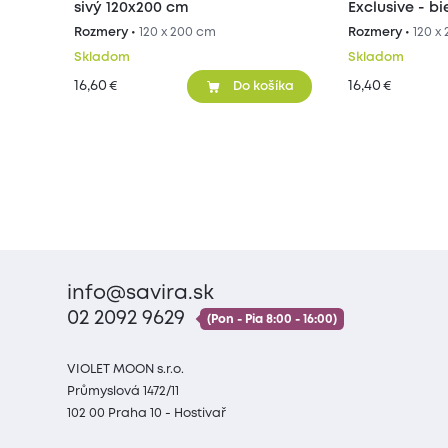
sivý 120x200 cm
Exclusive - b
Rozmery •
120 x 200 cm
Rozmery •
120 x
Skladom
Skladom
16,60
16,40
€
€
Do košíka
info@savira.sk
02 2092 9629
(Pon - Pia 8:00 - 16:00)
VIOLET MOON s.r.o.
Průmyslová 1472/11
102 00 Praha 10 - Hostivař