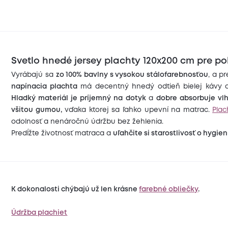
Svetlo hnedé jersey plachty 120x200 cm pre po
Vyrábajú sa
zo 100% bavlny s vysokou stálofarebnosťou
, a p
napínacia plachta
má decentný hnedý odtieň bielej kávy a d
Hladký materiál je príjemný na dotyk
a
dobre absorbuje vlh
všitou gumou,
vďaka ktorej sa ľahko upevní na matrac.
Plac
odolnosť a nenáročnú údržbu bez žehlenia.
Predĺžte životnosť matraca a
uľahčite si starostlivosť o hygie
K dokonalosti chýbajú už len krásne
farebné obliečky
.
Údržba plachiet