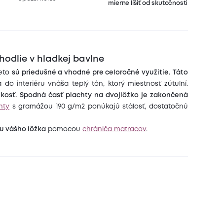
mierne líšiť od skutočnosti
hodlie v hladkej bavlne
reto
sú priedušné a vhodné pre celoročné využitie.
Táto
o interiéru vnáša teplý tón, ktorý miestnosť zútulní.
kosť.
Spodná časť plachty na dvojlôžko je zakončená
hty
s gramážou 190 g/m2 ponúkajú stálosť, dostatočnú
nu vášho lôžka
pomocou
chrániča matracov
.