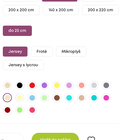
200 x 200 cm
140 x 200 cm
200 x 220 cm
do 25 cm
Jersey
Froté
Mikroplyš
Jersey s lycrou