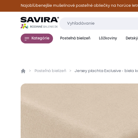
Najobľúbenejšie mušelínové posteľné obliečky na horúce let
Kategórie
Posteľná bielizeň
Lôžkoviny
Detský 
Posteľná bielizeň
Jersey plachta Exclusive - biela 
Prehľad
Parametre
Popis produktu
Mate