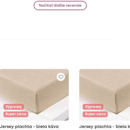
Načítať ďalšie recenzie
Výpredaj
Výpredaj
Super cena
Super cena
Jersey plachta - biela káva
Jersey plachta - biela 