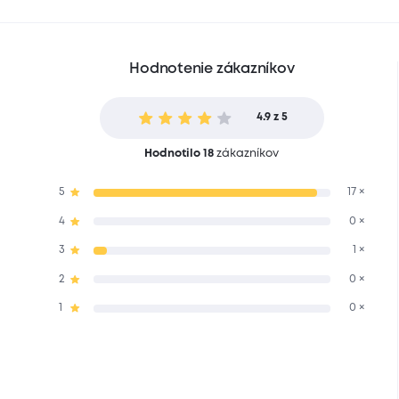
Hodnotenie zákazníkov
4.9 z 5
Hodnotilo 18
zákazníkov
5
17 ×
4
0 ×
3
1 ×
2
0 ×
1
0 ×