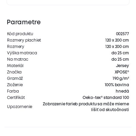
Parametre
Kód produktu
002577
Rozmery plachiet
120 x 200 cm
Rozmery
120 x 200 cm
Výška matraca
do 25 cm
Na matrac
do 25 cm
Materiál
Jersey
Značka
XPOSE®
Gramáž
190 g/m²
Zloženie
100% bavlna
Farba
hnedá
Certifikát
Oeko-tex® standard 100
Zobrazenie farieb produktu sa môže mierne
Upozornenie
líšiť od skutočnosti