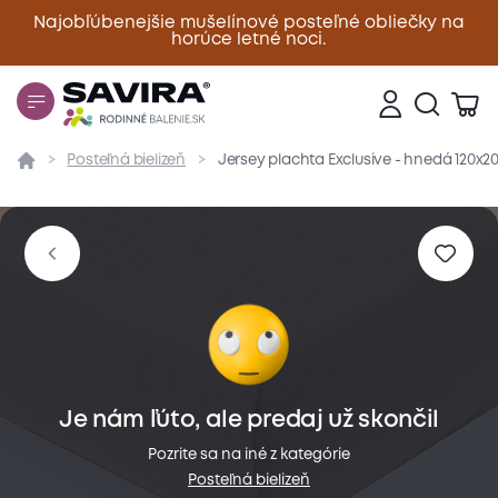
Najobľúbenejšie mušelínové posteľné obliečky na
horúce letné noci.
Zavrieť
Posteľná bielizeň
Jersey plachta Exclusive - hnedá 120x2
Prehľad
Parametre
Popis produktu
Materiál
Je nám ľúto, ale predaj už skončil
Pozrite sa na iné z kategórie
Posteľná bielizeň