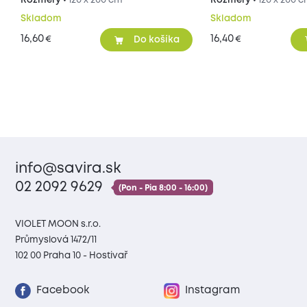
Rozmery •
120 x 200 cm
Rozmery •
120 x 200 
Skladom
Skladom
16,60
16,40
€
€
Do košíka
info@savira.sk
02 2092 9629
(Pon - Pia 8:00 - 16:00)
VIOLET MOON s.r.o.
Průmyslová 1472/11
102 00 Praha 10 - Hostivař
Facebook
Instagram