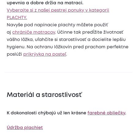
upevnia a dobre držia na matraci.
Vyberajte si z našej pestrej ponuky v kategorii
PLACHTY.
Navyše pod napínacie plachty môžete použiť
aj
chrániče matracov
. Účinne tak predĺžite životnosť
vášho lôžka, uľahčíte si starostlivosť a docielite lepšiu
hygienu. Na ochranu lôžkovín pred prachom perfektne
poslúži
prikrývka na posteľ
.
Materiál a starostlivosť
K dokonalosti chýbajú už len krásne
farebné obliečky
.
Údržba plachiet