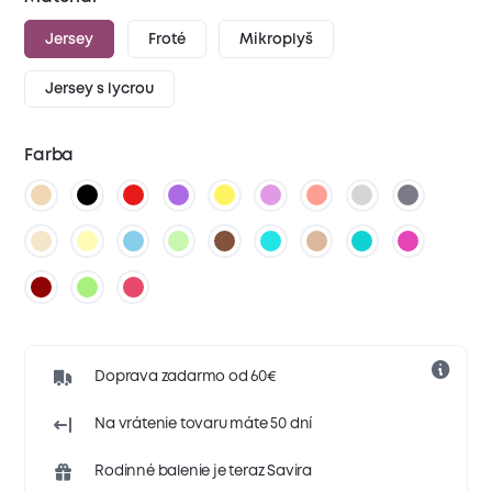
Jersey
Froté
Mikroplyš
Jersey s lycrou
Farba
Doprava zadarmo od 60€
Na vrátenie tovaru máte 50 dní
Rodinné balenie je teraz Savira