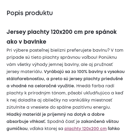
Popis produktu
Jersey plachty 120x200 cm pre spánok
ako v bavlnke
Pri výbere posteľnej bielizni preferujete bavlnu? V tom
prípade sú tieto plachty správnou voľbou! Ponúknu
vám všetky výhody jemnej bavlny, ale aj pružnosť
jersey materiálu.
Vyrábajú sa zo 100% bavlny s vysokou
stálofarebnosťou, a preto sú jersey plachty priedušné
a vhodné na celoročné využitie.
Hnedá farba radí
plachty k prírodným tónom, pôsobí ukľudňujúco a keď
k nej doladíte aj obliečky na vankúšiky miestnosť
zútulnite a vnesiete do spálne pozitívnu energiu.
Hladký materiál je príjemný na dotyk a dobre
absorbuje vlhkosť.
Spodná časť je
zakončená všitou
gumičkou
, vďaka ktorej sa
plachty 120x200 cm
ľahko