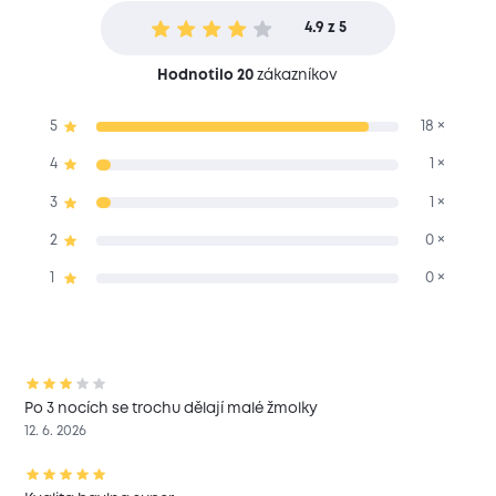
4.9 z 5
Hodnotilo 20
zákazníkov
5
18 ×
4
1 ×
3
1 ×
2
0 ×
1
0 ×
Po 3 nocích se trochu dělají malé žmolky
12. 6. 2026