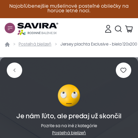
Najobľúbenejšie mušelínové posteľné obliečky na
horúce letné noci.
Zavrieť
Posteľná bielizeň
Jersey plachta Exclusive - biela 120x20
Prehľad
Parametre
Popis produktu
Materiál
Je nám ľúto, ale predaj už skončil
Pozrite sa na iné z kategórie
Posteľná bielizeň