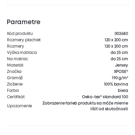
Parametre
Kód produktu
002680
Rozmery plachiet
120 x 200 cm
Rozmery
120 x 200 cm
Výška matraca
do 25 cm
Na matrac
do 25 cm
Materiál
Jersey
Značka
XPOSE®
Gramáž
190 g/m²
Zloženie
100% bavlna
Farba
biela
Certifikát
Oeko-tex® standard 100
Zobrazenie farieb produktu sa môže mierne
Upozornenie
líšiť od skutočnosti