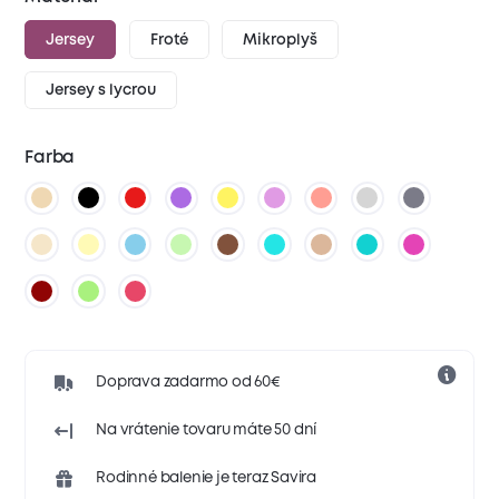
Jersey
Froté
Mikroplyš
Jersey s lycrou
Farba
Doprava zadarmo od 60€
Na vrátenie tovaru máte 50 dní
Rodinné balenie je teraz Savira