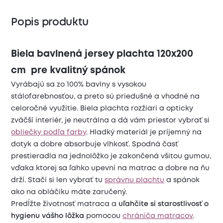
Popis produktu
Biela bavlnená jersey plachta 120x200
cm pre kvalitný spánok
Vyrábajú sa zo 100% bavlny s vysokou
stálofarebnosťou, a preto sú priedušné a vhodné na
celoročné využitie. Biela plachta rozžiari a opticky
zväčší interiér, je neutrálna a dá vám priestor vybrať si
obliečky podľa farby
. Hladký materiál je príjemný na
dotyk a dobre absorbuje vlhkosť. Spodná časť
prestieradla na jednolôžko je zakončená všitou gumou,
vďaka ktorej sa ľahko upevní na matrac a dobre na ňu
drží. Stačí si len vybrať tu
správnu plachtu
a spánok
ako na obláčiku máte zaručený.
Predĺžte životnosť matraca a
uľahčite si starostlivosť o
hygienu vášho lôžka
pomocou
chrániča matracov
.