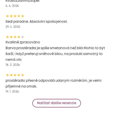
Kvalita,bavlna,super.
6. 6. 2026
Sedi paradne. Absolutní spokojenost.
29. 4. 2026
Kvalitně zpracováno
Barva prostěradla je spíše smetanová než bílá Mohlo to být
šarží, i když preferuji sněhově bílou, na produkt samotný to
nemá vliv.
18. 3. 2026
prostěradlo přesně odpovídá udaným rozměrům, je velmi
příjemné na omak.
19. 1. 2026
Načítať ďalšie recenzie