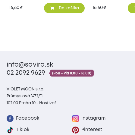
16,60
16,40
€
€
Do košíka
info@savira.sk
02 2092 9629
(Pon - Pia 8:00 - 16:00)
VIOLET MOON s.r.o.
Průmyslová 1472/11
102 00 Praha 10 - Hostivař
Facebook
Instagram
TikTok
Pinterest