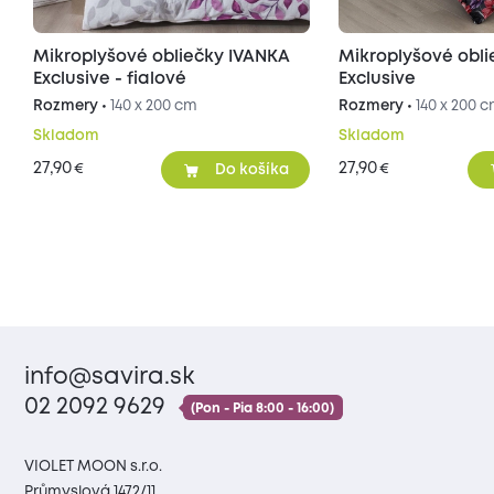
Mikroplyšové obliečky IVANKA
Mikroplyšové obl
Exclusive - fialové
Exclusive
Rozmery •
140 x 200 cm
Rozmery •
140 x 200 
Skladom
Skladom
27,90
27,90
€
€
Do košíka
info@savira.sk
02 2092 9629
(Pon - Pia 8:00 - 16:00)
VIOLET MOON s.r.o.
Průmyslová 1472/11