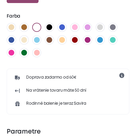
Farba
Doprava zadarmo od 60€
Na vrátenie tovaru máte 50 dní
Rodinné balenie je teraz Savira
Parametre