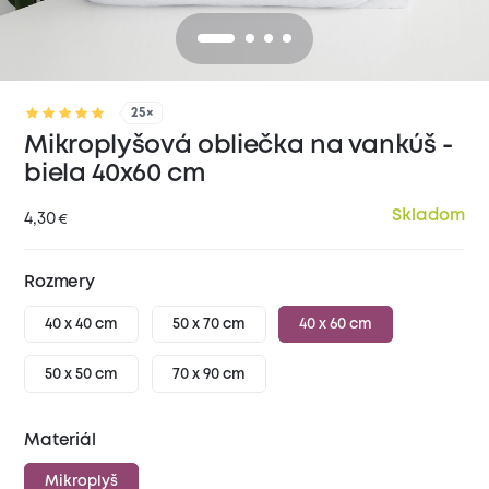
25×
Mikroplyšová obliečka na vankúš -
biela 40x60 cm
Skladom
4,30
€
Rozmery
40 x 40 cm
50 x 70 cm
40 x 60 cm
50 x 50 cm
70 x 90 cm
Materiál
Mikroplyš