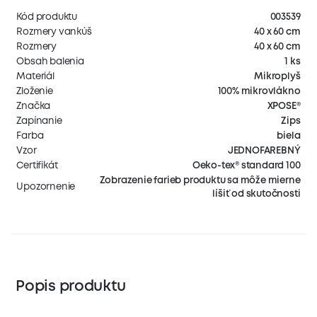
Kód produktu
003539
Rozmery vankúš
40 x 60 cm
Rozmery
40 x 60 cm
Obsah balenia
1 ks
Materiál
Mikroplyš
Zloženie
100% mikrovlákno
Značka
XPOSE®
Zapínanie
Zips
Farba
biela
Vzor
JEDNOFAREBNÝ
Certifikát
Oeko-tex® standard 100
Zobrazenie farieb produktu sa môže mierne
Upozornenie
líšiť od skutočnosti
Popis produktu