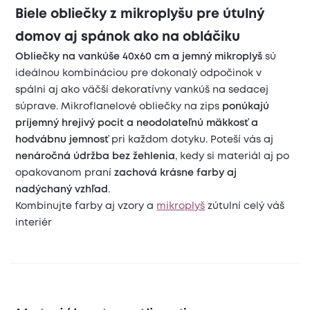
Biele obliečky z mikroplyšu pre útulný
domov aj spánok ako na obláčiku
Obliečky na vankúše 40x60 cm a jemný mikroplyš
sú
ideálnou kombináciou pre dokonalý odpočinok v
spálni aj ako väčší dekoratívny vankúš na sedacej
súprave. Mikroflanelové obliečky na zips
ponúkajú
príjemný hrejivý pocit a neodolateľnú mäkkosť a
hodvábnu jemnosť
pri každom dotyku. Poteší vás aj
nenáročná údržba bez žehlenia
, kedy si materiál aj po
opakovanom praní
zachová krásne farby aj
nadýchaný vzhľad
.
Kombinujte farby aj vzory a
mikroplyš
zútulní celý váš
interiér