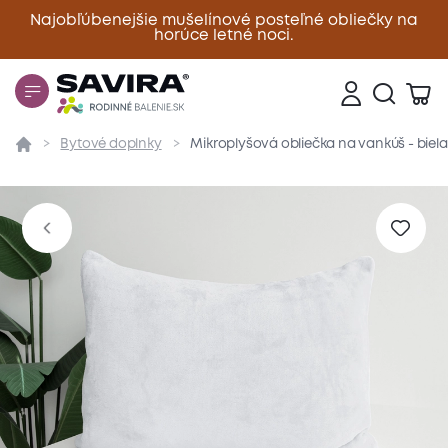
Najobľúbenejšie mušelínové posteľné obliečky na
horúce letné noci.
Zavrieť
Bytové doplnky
Mikroplyšová obliečka na vankúš - biel
Prehľad
Parametre
Popis produktu
Materiál