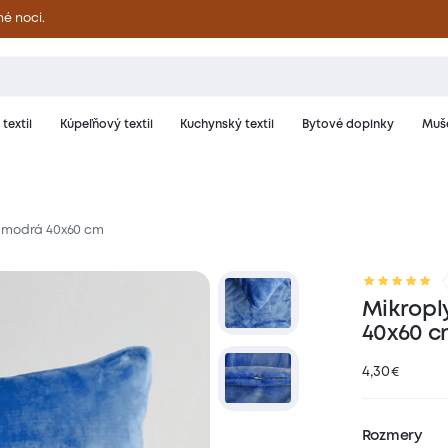
né noci.
textil
Kúpeľňový textil
Kuchynský textil
Bytové doplnky
Muše
- modrá 40x60 cm
riál a starostlivosť
Hodnotenie
Mikropl
40x60 c
4,30
€
Rozmery