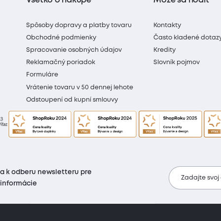
Všetko o nákupe
Môže sa hodiť
Spôsoby dopravy a platby tovaru
Kontakty
Obchodné podmienky
Často kladené dotaz
Spracovanie osobných údajov
Kredity
Reklamačný poriadok
Slovník pojmov
Formuláre
Vrátenie tovaru v 50 dennej lehote
Odstoupení od kupní smlouvy
sa k odberu newsletteru pre
Zadajte svoj
 informácie