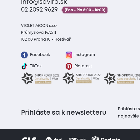
info@savira.sk
02 2092 9629
(Pon - Pia 8:00 - 16:00)
VIOLET MOON s.r.o.
Průmyslová 1472/11
102 00 Praha 10 - Hostivař
Facebook
Instagram
TikTok
Pinterest
Prihláste 
Prihláste sa k newsletteru
najnovšie