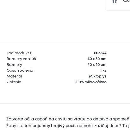
Rodi
Kód produktu
003544
Rozmery vankúš
40 x 60 cm
Rozmery
40 x 60 cm
Obsah balenia
1 ks
Materiál
Mikroplyš
Zloženie
100% mikrovlákno
Zatvorte oči a aspoň na chvíľu sa vráťte do detstva a spomeň
Žeby ste ten
príjemný hrejivý pocit
nemohli zažiť aj dnes? To 