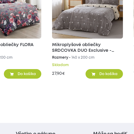
 obliečky FLORA
Mikroplyšové obliečky
SRDCOVKA DUO Exclusive -
sivé/béžové
 200 cm
Rozmery •
140 x 200 cm
Skladom
27,90
€
Do košíka
Do košíka