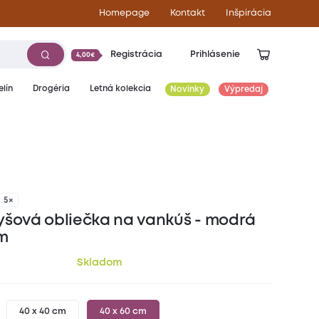
Homepage
Kontakt
Inšpirácia
Registrácia
Prihlásenie
4,00€
lín
Drogéria
Letná kolekcia
Novinky
Výpredaj
4,30
€
5×
yšová obliečka na vankúš - modrá
m
Skladom
40 x 40 cm
40 x 60 cm