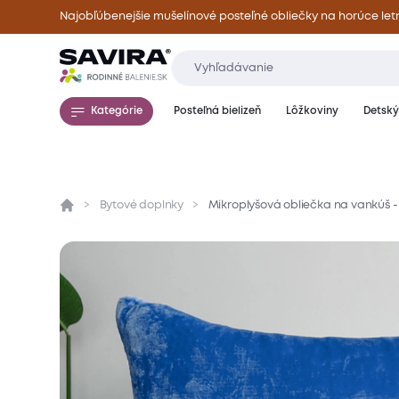
Najobľúbenejšie mušelínové posteľné obliečky na horúce let
Kategórie
Posteľná bielizeň
Lôžkoviny
Detský 
Bytové doplnky
Mikroplyšová obliečka na vankúš 
Prehľad
Parametre
Popis produktu
Mate