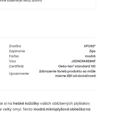
nné balenie je teraz Savira
Značka
XPOSE®
Zapínanie
Zips
Farba
modrá
Vzor
JEDNOFAREBNÝ
Certifikát
Oeko-tex® standard 100
Zobrazenie farieb produktu sa môže
Upozornenie
mierne líšiť od skutočnosti
te si na
hebké kožúšky
vašich obľúbených plyšiakov.
je veľký omyl. Tento
modrá mikroplyšová obliečka na