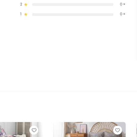
2
0 ×
1
0 ×