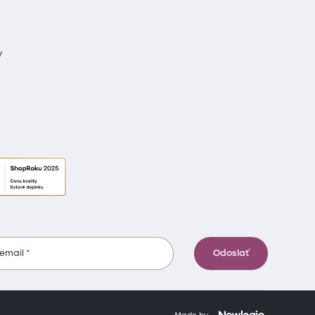
y
 email
Odoslať