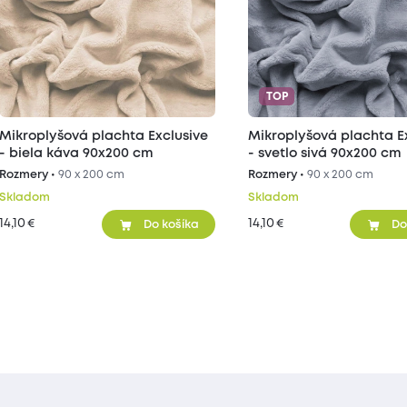
TOP
Mikroplyšová plachta Exclusive
Mikroplyšová plachta E
- biela káva 90x200 cm
- svetlo sivá 90x200 cm
Rozmery •
90 x 200 cm
Rozmery •
90 x 200 cm
Skladom
Skladom
14,10
14,10
€
€
Do košíka
Do