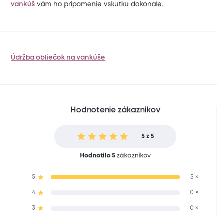
vankúš
vám ho pripomenie vskutku dokonale.
Údržba obliečok na vankúše
Hodnotenie zákazníkov
5 z 5
Hodnotilo 5
zákazníkov
5
5 ×
4
0 ×
3
0 ×