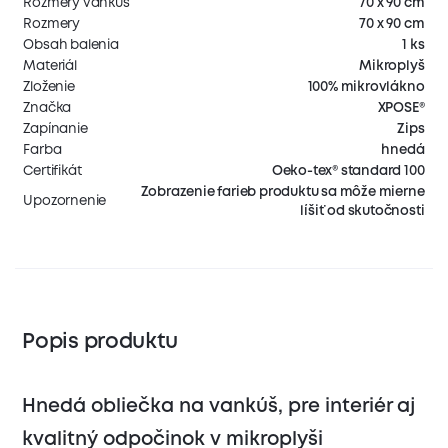
Rozmery vankúš
70 x 90 cm
Rozmery
70 x 90 cm
Obsah balenia
1 ks
Materiál
Mikroplyš
Zloženie
100% mikrovlákno
Značka
XPOSE®
Zapínanie
Zips
Farba
hnedá
Certifikát
Oeko-tex® standard 100
Zobrazenie farieb produktu sa môže mierne
Upozornenie
líšiť od skutočnosti
Popis produktu
Hnedá obliečka na vankúš, pre interiér aj
kvalitný odpočinok v mikroplyši