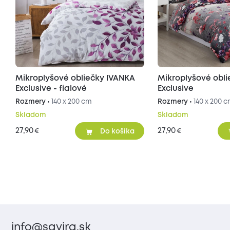
Mikroplyšové obliečky IVANKA
Mikroplyšové obl
Exclusive - fialové
Exclusive
Rozmery •
140 x 200 cm
Rozmery •
140 x 200 
Skladom
Skladom
27,90
27,90
€
€
Do košíka
info@savira.sk