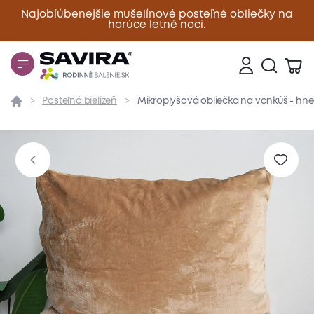
Najobľúbenejšie mušelínové posteľné obliečky na
horúce letné noci.
Zavrieť
Posteľná bielizeň
Mikroplyšová obliečka na vankúš - hn
Prehľad
Parametre
Popis produktu
Materiál