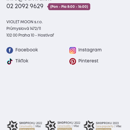
02 2092 9629
(Pon - Pia 8:00 - 16:00)
VIOLET MOON s.r.o.
Průmyslová 1472/11
102 00 Praha 10 - Hostivař
Facebook
Instagram
TikTok
Pinterest