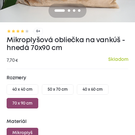
6×
Mikroplyšová obliečka na vankúš -
hnedá 70x90 cm
Skladom
7,70
€
Rozmery
40 x 40 cm
50 x 70 cm
40 x 60 cm
70 x 90 cm
Materiál
Mikroplyš