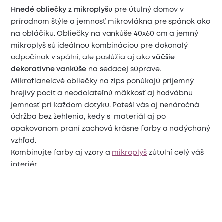
Hnedé obliečky z mikroplyšu
pre útulný domov v
prírodnom štýle a jemnosť mikrovlákna pre spánok ako
na obláčiku. Obliečky na vankúše 40x60 cm a jemný
mikroplyš sú ideálnou kombináciou pre dokonalý
odpočinok v spálni, ale poslúžia aj ako
väčšie
dekoratívne vankúše
na sedacej súprave.
Mikroflanelové obliečky na zips ponúkajú príjemný
hrejivý pocit a neodolateľnú mäkkosť aj hodvábnu
jemnosť pri každom dotyku. Poteší vás aj nenáročná
údržba bez žehlenia, kedy si materiál aj po
opakovanom praní zachová krásne farby a nadýchaný
vzhľad.
Kombinujte farby aj vzory a
mikroplyš
zútulní celý váš
interiér.