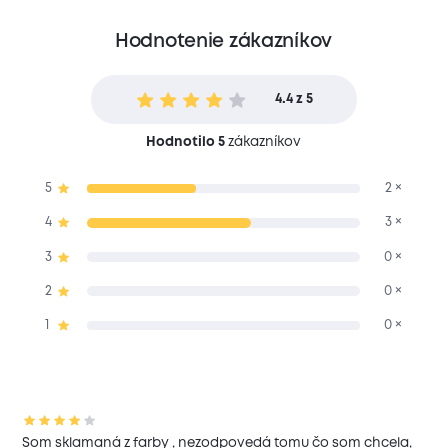
Hodnotenie zákazníkov
4.4 z 5
Hodnotilo 5
zákazníkov
5
2 ×
4
3 ×
3
0 ×
2
0 ×
1
0 ×
Som sklamaná z farby , nezodpovedá tomu čo som chcela,