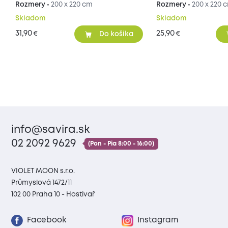
Rozmery •
200 x 220 cm
Rozmery •
200 x 220 
Skladom
Skladom
31,90
25,90
€
€
Do košíka
info@savira.sk
02 2092 9629
(Pon - Pia 8:00 - 16:00)
VIOLET MOON s.r.o.
Průmyslová 1472/11
102 00 Praha 10 - Hostivař
Facebook
Instagram