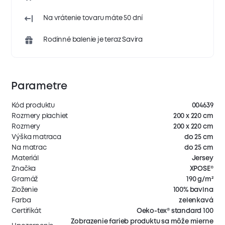
Na vrátenie tovaru máte 50 dní
Rodinné balenie je teraz Savira
Parametre
Kód produktu
004639
Rozmery plachiet
200 x 220 cm
Rozmery
200 x 220 cm
Výška matraca
do 25 cm
Na matrac
do 25 cm
Materiál
Jersey
Značka
XPOSE®
Gramáž
190 g/m²
Zloženie
100% bavlna
Farba
zelenkavá
Certifikát
Oeko-tex® standard 100
Zobrazenie farieb produktu sa môže mierne