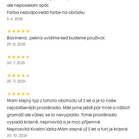
ale neposielam späť.
Farba nezodpovedá farbe na obrázku
5. 6. 2026
Bavlnena , pekna uvidíme keď budeme používať .
29. 12. 2025
30. 7. 2025
20. 11. 2024
Mám stejný typ z tohoto obchodu už 5 let a je to naše
nejoblíbenější prostěradlo. Měli jsme ještě pár froté a nižších
gramáží ale vůbec se to nevyplatilo. Tohle prostěradlo
vypadá krásně, neprosvítá a je moc příjemné.
Neprosvítá Kvalitní látka Mám stejné už 5 let a furt je krásné
30. 10. 2024