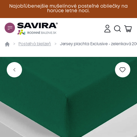
Najobľúbenejšie mušelínové posteľné obliečky na
horúce letné noci.
Zavrieť
Posteľná bielizeň
Jersey plachta Exclusive - zelenkavá 2
Prehľad
Parametre
Popis produktu
Materiál