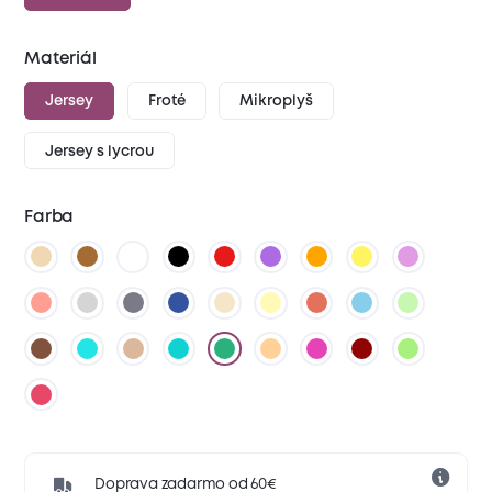
Materiál
Jersey
Froté
Mikroplyš
Jersey s lycrou
Farba
Doprava zadarmo od 60€