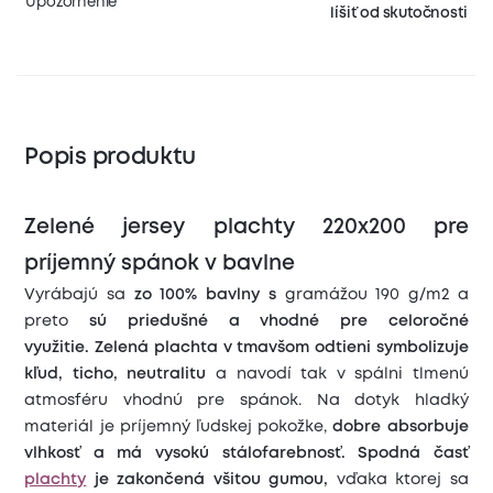
Upozornenie
líšiť od skutočnosti
Popis produktu
Zelené jersey plachty 220x200 pre
príjemný spánok v bavlne
Vyrábajú sa
zo 100% bavlny s
gramážou 190 g/m2 a
preto
sú priedušné a vhodné pre celoročné
využitie.
Zelená plachta v tmavšom odtieni symbolizuje
kľud, ticho, neutralitu
a navodí tak v spálni tlmenú
atmosféru vhodnú pre spánok. Na dotyk hladký
materiál je príjemný ľudskej pokožke,
dobre absorbuje
vlhkosť a má vysokú stálofarebnosť.
Spodná časť
plachty
je zakončená všitou gumou,
vďaka ktorej sa