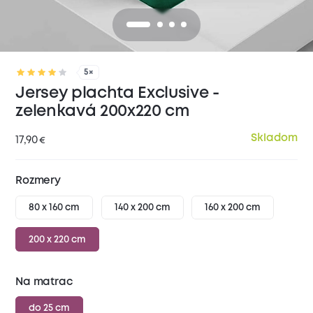
5×
Jersey plachta Exclusive -
zelenkavá 200x220 cm
Skladom
17,90
€
Rozmery
80 x 160 cm
140 x 200 cm
160 x 200 cm
200 x 220 cm
Na matrac
do 25 cm