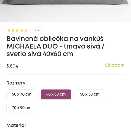
11×
Bavlnená obliečka na vankúš
MICHAELA DUO - tmavo sivá /
svetlo sivá 40x60 cm
Skladom
3,80
€
Rozmery
50 x 70 cm
40 x 60 cm
50 x 50 cm
70 x 90 cm
Materiál