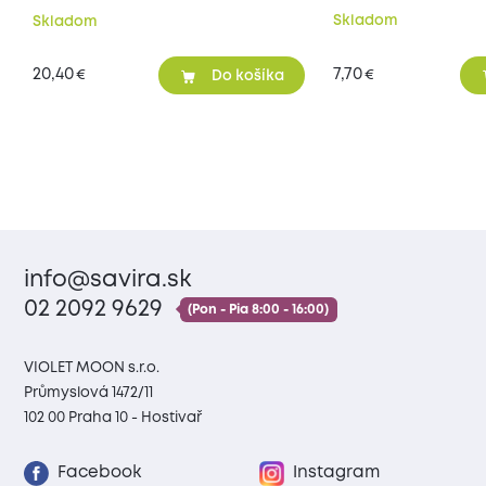
Skladom
Skladom
20,40
7,70
€
€
Do košíka
info@savira.sk
02 2092 9629
(Pon - Pia 8:00 - 16:00)
VIOLET MOON s.r.o.
Průmyslová 1472/11
102 00 Praha 10 - Hostivař
Facebook
Instagram