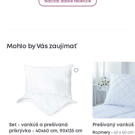
Načítať ďalšie recenzie
Mohlo by Vás zaujímať
Set - vankúš a prešívaná
Prešívaný vankúš
prikrývka - 40x60 cm, 90x135 cm
Rozmery •
40 x 60 cm