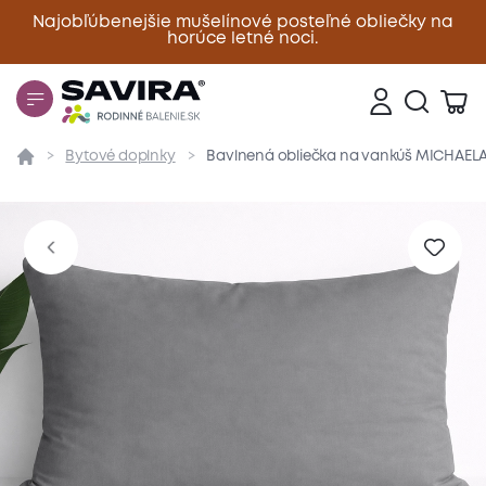
Najobľúbenejšie mušelínové posteľné obliečky na
horúce letné noci.
Zavrieť
Bytové doplnky
Bavlnená obliečka na vankúš MICHAELA 
Prehľad
Parametre
Popis produktu
Materiál