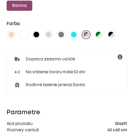
Bavlna
Farba
Doprava zadarmo od 60€
Na vrátenie tovaru máte 50 dní
Rodinné balenie je teraz Savira
Parametre
Kód produktu
004691
Rozmery vankúš
40 x 60 cm