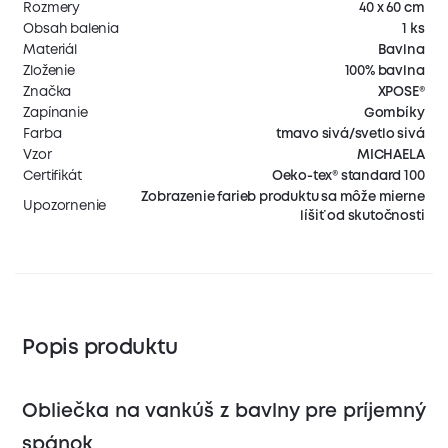
Rozmery
40 x 60 cm
Obsah balenia
1 ks
Materiál
Bavlna
Zloženie
100% bavlna
Značka
XPOSE®
Zapínanie
Gombíky
Farba
tmavo sivá/svetlo sivá
Vzor
MICHAELA
Certifikát
Oeko-tex® standard 100
Zobrazenie farieb produktu sa môže mierne
Upozornenie
líšiť od skutočnosti
Popis produktu
Obliečka na vankúš z bavlny pre príjemný
spánok