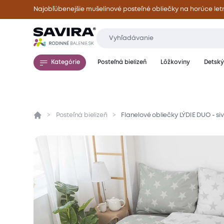
Najobľúbenejšie mušelínové posteľné obliečky na horúce let
Kategórie
Posteľná bielizeň
Lôžkoviny
Detský 
Posteľná bielizeň
Flanelové obliečky LÝDIE DUO - si
Prehľad
Parametre
Popis produktu
Mate