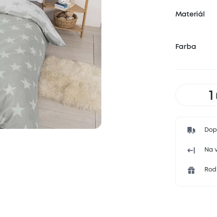
Materiál
Farba
Dop
Na v
Rodi