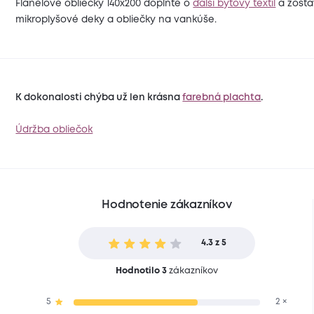
Flanelové obliečky 140x200 doplňte o
ďalší bytový textil
a zostav
mikroplyšové deky a obliečky na vankúše.
K dokonalosti chýba už len krásna
farebná plachta
.
Údržba obliečok
Hodnotenie zákazníkov
4.3 z 5
Hodnotilo 3
zákazníkov
5
2 ×