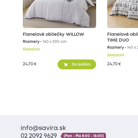
Flanelové obliečky WILLOW
Flanelové ob
TIME DUO
Rozmery •
140 x 200 cm
Rozmery •
140 x
Skladom
Skladom
24,70
24,70
€
€
Do košíka
info@savira.sk
02 2092 9629
(Pon - Pia 8:00 - 16:00)