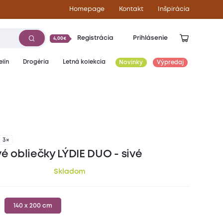
Homepage
Kontakt
Inšpirácia
Registrácia
Prihlásenie
4,00€
lín
Drogéria
Letná kolekcia
Novinky
Výpredaj
23,50
€
3×
é obliečky LÝDIE DUO - sivé
Skladom
140 x 200 cm