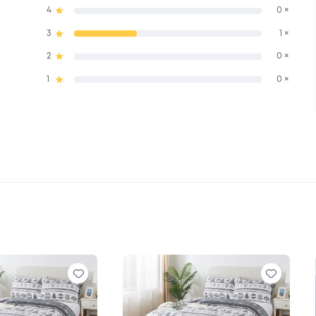
4
0 ×
3
1 ×
2
0 ×
1
0 ×