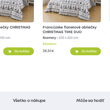
liečky CHRISTMAS
Francúzske flanelové obliečky
CHRISTMAS TIME DUO
 200 cm
Rozmery •
200 x 220 cm
Skladom
38,30
€
Do košíka
Do košíka
Všetko o nákupe
Môže sa hodiť