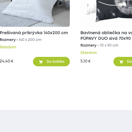
Prešívaná prikrývka 140x200 cm
Bavlnená obliečka na v
PÚPAVY DUO sivá 70x90
Rozmery •
140 x 200 cm
Rozmery •
70 x 90 cm
Skladom
Skladom
24,40
5,10
€
€
Do košíka
Do