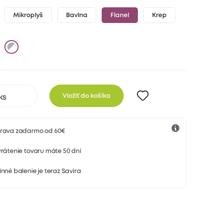
Mikroplyš
Bavlna
Flanel
Krep
Vložiť do košíka
rava zadarmo od 60€
rátenie tovaru máte 50 dní
nné balenie je teraz Savira