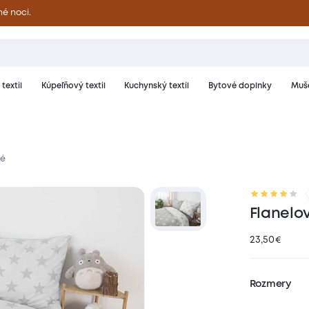
né noci.
textil
Kúpeľňový textil
Kuchynský textil
Bytové doplnky
Muše
vé
riál a starostlivosť
Hodnotenie
Flanelov
23,50
€
Rozmery