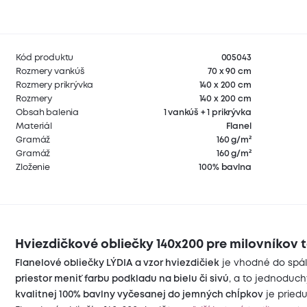
Kód produktu
005043
Rozmery vankúš
70 x 90 cm
Rozmery prikrývka
140 x 200 cm
Rozmery
140 x 200 cm
Obsah balenia
1 vankúš + 1 prikrývka
Materiál
Flanel
Gramáž
160 g/m²
Gramáž
160 g/m²
Zloženie
100% bavlna
Hviezdičkové obliečky 140x200 pre milovníkov t
Flanelové obliečky LÝDIA a vzor hviezdičiek
je vhodné do spáln
priestor meniť farbu podkladu na bielu či sivú
, a to jednoduc
kvalitnej 100% bavlny vyčesanej do jemných chĺpkov
je priedu