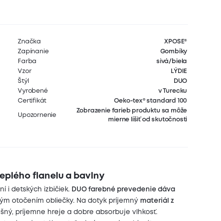
Značka
XPOSE®
Zapínanie
Gombíky
Farba
sivá/biela
Vzor
LÝDIE
Štýl
DUO
Vyrobené
v Turecku
Certifikát
Oeko-tex® standard 100
Zobrazenie farieb produktu sa môže
Upozornenie
mierne líšiť od skutočnosti
eplého flanelu a bavlny
í i detských izbičiek.
DUO farebné prevedenie dáva
hým otočením obliečky.
Na dotyk príjemný
materiál z
šný, príjemne hreje a dobre absorbuje vlhkosť.