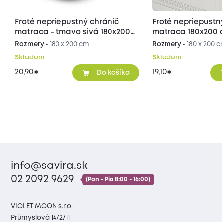
Froté nepriepustný chránič
Froté nepriepustn
matraca - tmavo sivá 180x200
matraca 180x200
cm
Rozmery •
180 x 200 cm
Rozmery •
180 x 200 
Skladom
Skladom
20,90
19,10
€
€
Do košíka
info@savira.sk
02 2092 9629
(Pon - Pia 8:00 - 16:00)
VIOLET MOON s.r.o.
Průmyslová 1472/11