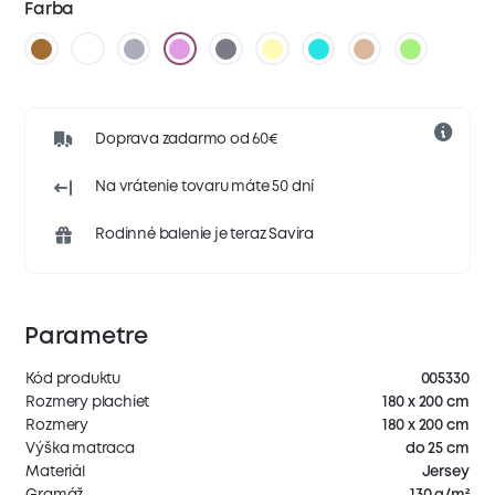
Farba
Doprava zadarmo od 60€
Na vrátenie tovaru máte 50 dní
Rodinné balenie je teraz Savira
Parametre
Kód produktu
005330
Rozmery plachiet
180 x 200 cm
Rozmery
180 x 200 cm
Výška matraca
do 25 cm
Materiál
Jersey
Gramáž
130 g/m²