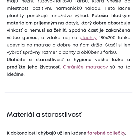
majú nežnú ružovo-fialkovú farbu, ktorá vnesie do
miestnosti pozitívnu harmonickú náladu. Tieto lacné
plachty ponúkajú množstvo výhod.
Potešia hladkým
materiálom príjemným na dotyk, ktorý
dobre absorbuje
vlhkosť a nemusí sa žehliť.
Spodná časť je zakončená
všitou gumou,
a vďaka nej sa
plachty
180x200 ľahko
upevnia na matrac a dobre na ňom držia. Stačí si len
vybrať správny rozmer plachty a obľúbenú farbu.
Uľahčite si starostlivosť o hygienu vášho lôžka a
predĺžte jeho životnosť.
Chrániče matracov
sú na to
ideálne.
Materiál a starostlivosť
K dokonalosti chýbajú už len krásne
farebné obliečky
.