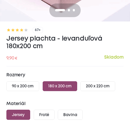
67×
Jersey plachta - levanduľová
180x200 cm
Skladom
9,90
€
Rozmery
90 x 200 cm
180 x 200 cm
200 x 220 cm
Materiál
Jersey
Froté
Bavlna