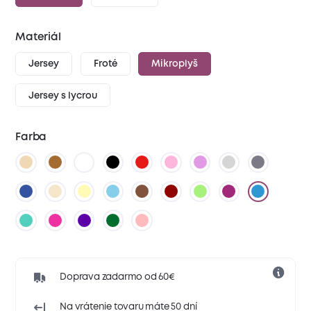
Materiál
Jersey
Froté
Mikroplyš
Jersey s lycrou
Farba
Doprava zadarmo od 60€
Na vrátenie tovaru máte 50 dní