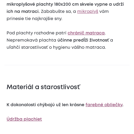
mikroplyšové plachty 180x200 cm skvele vypne a udrží
ich na matraci.
Zababušte sa, a
mikroplyš
vám
prinesie tie najkrajšie sny.
Pod plachty rozhodne patrí
chránič matraca
.
Nepremokavá plachta
účinne predĺži životnosť
a
uľahčí starostlivosť o hygienu vášho matraca.
Materiál a starostlivosť
K dokonalosti chýbajú už len krásne
farebné obliečky
.
Údržba plachiet