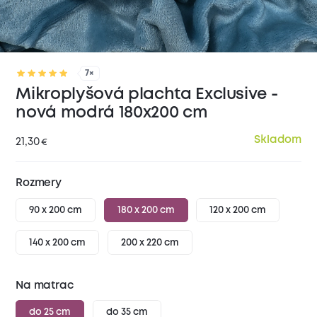
7×
Mikroplyšová plachta Exclusive -
nová modrá 180x200 cm
Skladom
21,30
€
Rozmery
90 x 200 cm
180 x 200 cm
120 x 200 cm
140 x 200 cm
200 x 220 cm
Na matrac
do 25 cm
do 35 cm