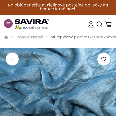
Najobľúbenejšie mušelínové posteľné obliečky na
horúce letné noci.
Zavrieť
Posteľná bielizeň
Mikroplyšová plachta Exclusive - nov
Prehľad
Parametre
Popis produktu
Materiál