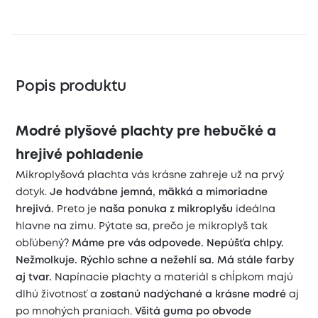
Popis produktu
Modré plyšové plachty pre hebučké a
hrejivé pohladenie
Mikroplyšová plachta vás krásne zahreje už na prvý
dotyk.
Je hodvábne jemná, mäkká a mimoriadne
hrejivá.
Preto je
naša ponuka z mikroplyšu
ideálna
hlavne na zimu. Pýtate sa, prečo je mikroplyš tak
obľúbený?
Máme pre vás odpovede.
Nepúšťa chlpy.
Nežmolkuje. Rýchlo schne a nežehlí sa. Má stále farby
aj tvar.
Napínacie plachty a materiál s chĺpkom majú
dlhú životnosť a
zostanú nadýchané a krásne modré
aj
po mnohých praniach.
Všitá guma po obvode