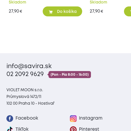
Skladom
Skladom
27,90
27,90
€
€
Do košíka
info@savira.sk
02 2092 9629
(Pon - Pia 8:00 - 16:00)
VIOLET MOON s.r.o.
Průmyslová 1472/11
102 00 Praha 10 - Hostivař
Facebook
Instagram
TikTok
Pinterest