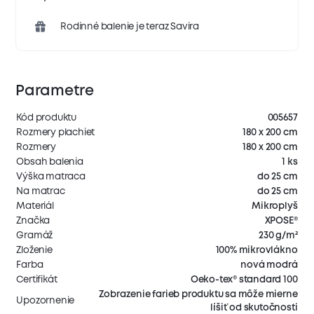
Rodinné balenie je teraz Savira
Parametre
Kód produktu
005657
Rozmery plachiet
180 x 200 cm
Rozmery
180 x 200 cm
Obsah balenia
1 ks
Výška matraca
do 25 cm
Na matrac
do 25 cm
Materiál
Mikroplyš
Značka
XPOSE®
Gramáž
230 g/m²
Zloženie
100% mikrovlákno
Farba
nová modrá
Certifikát
Oeko-tex® standard 100
Zobrazenie farieb produktu sa môže mierne
Upozornenie
líšiť od skutočnosti