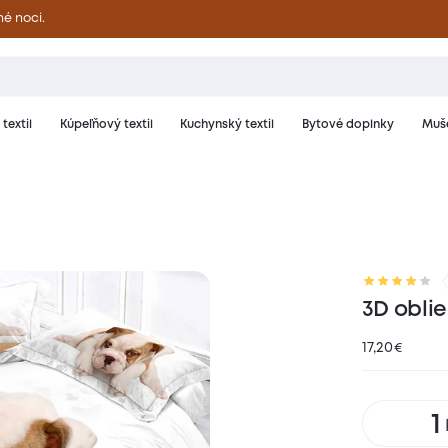
né noci.
textil
Kúpeľňový textil
Kuchynský textil
Bytové doplnky
Muše
riál a starostlivosť
Hodnotenie
3D obli
17,20
€