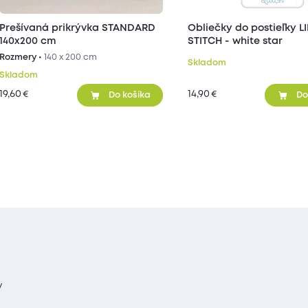
Prešívaná prikrývka STANDARD
Obliečky do postieľky L
140x200 cm
STITCH - white star
Rozmery •
140 x 200 cm
Skladom
Skladom
19,60
14,90
€
€
Do košíka
Do
y