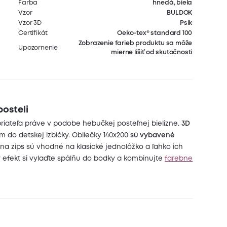
Farba
hnedá, biela
Vzor
BULDOK
Vzor 3D
Psík
Certifikát
Oeko-tex® standard 100
Zobrazenie farieb produktu sa môže
Upozornenie
mierne líšiť od skutočnosti
posteli
riateľa práve v podobe hebučkej posteľnej bielizne.
3D
do detskej izbičky. Obliečky 140x200
sú vybavené
 na zips sú vhodné na klasické jednolôžko a ľahko ich
ý efekt si vylaďte spálňu do bodky a kombinujte
farebne