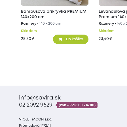
Bambusová prikrývka PREMIUM
Levanduľová 
140x200 cm
Premium 140
Rozmery •
140 x 200 cm
Rozmery •
140 x
Skladom
Skladom
25,50
23,40
€
€
Do košíka
info@savira.sk
02 2092 9629
(Pon - Pia 8:00 - 16:00)
VIOLET MOON s.r.o.
Průmyslová 1472/11