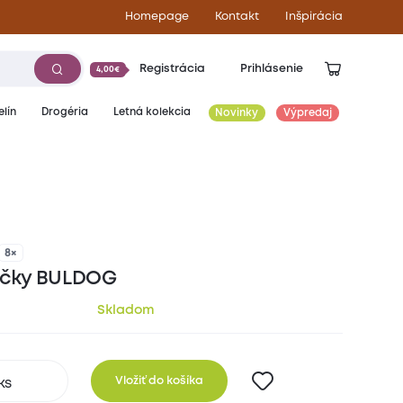
Homepage
Kontakt
Inšpirácia
Registrácia
Prihlásenie
4,00€
lín
Drogéria
Letná kolekcia
Novinky
Výpredaj
17,20
€
8×
ečky BULDOG
Skladom
Vložiť do košíka