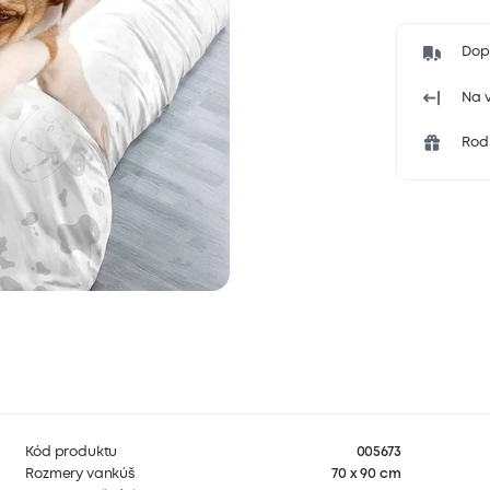
Dop
Na v
Rodi
Kód produktu
005673
Rozmery vankúš
70 x 90 cm