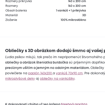
Rozmery prikrývka
140 x 200 cm
Rozmery
140 x 200 cm
Obsah balenia
1 vankúš + 1 prikrývka
Materiál
3D
Zloženie
100% mikrovlákno
Obliečky s 3D obrázkom dodajú šmrnc aj vašej 
Ľudia psíkov milujú, tak prečo im nepripomenúť štvornohého p
obliečky
a obrázok šteniatka buldočka
sú príjemným doplňkom 
precíznym ušitím a jemným no odolným materiálom.
Obliečky
povlečiete na
paplón 140x200
a
vankúš 70x90 cm
. Pre dokonal
mikroplyšové deky
aj
obliečky na vankúšiky
.
K dokonalosti chýba už len krásna
farebná plachta
.