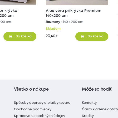
prikrývka
Aloe vera prikrývka Premium
x200 cm
140x200 cm
 200 cm
Rozmery •
140 x 200 cm
Skladom
23,40
€
Do košíka
Do košíka
Všetko o nákupe
Môže sa hodiť
Spôsoby dopravy a platby tovaru
Kontakty
Obchodné podmienky
Často kladené dotaz
Spracovanie osobných údajov
Kredity