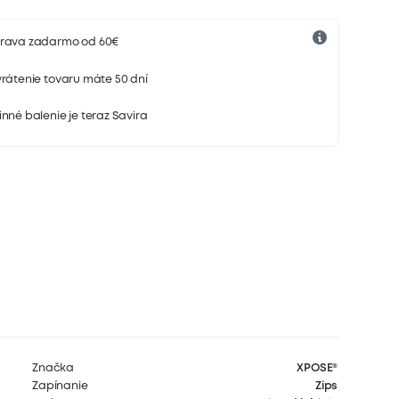
rava zadarmo od 60€
rátenie tovaru máte 50 dní
nné balenie je teraz Savira
Značka
XPOSE®
Zapínanie
Zips