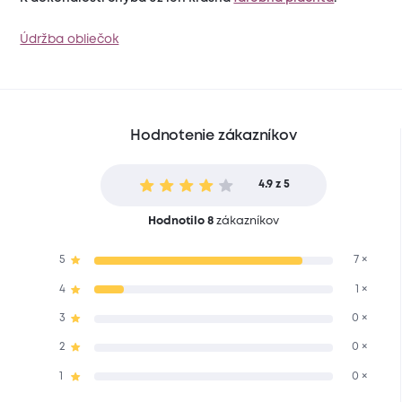
Údržba obliečok
Hodnotenie zákazníkov
4.9 z 5
Hodnotilo 8
zákazníkov
5
7 ×
4
1 ×
3
0 ×
2
0 ×
1
0 ×