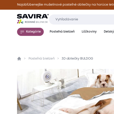
Najobľúbenejšie mušelínové posteľné obliečky na horúce let
Kategórie
Posteľná bielizeň
Lôžkoviny
Detský 
Posteľná bielizeň
3D obliečky BULDOG
Prehľad
Parametre
Popis produktu
Mate