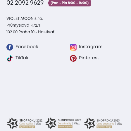
02 2092 9629
(Pon - Pia 8:00 - 16:00)
VIOLET MOON s.r.o.
Průmyslová 1472/11
102 00 Praha 10 - Hostivař
Facebook
Instagram
TikTok
Pinterest