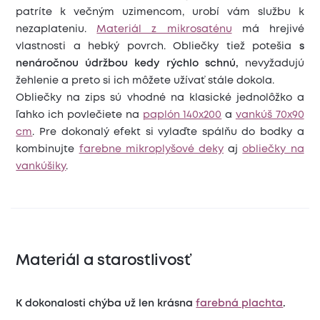
patríte k večným uzimencom, urobí vám službu k
nezaplateniu.
Materiál z mikrosaténu
má hrejivé
vlastnosti a hebký povrch. Obliečky tiež potešia
s
nenáročnou údržbou kedy rýchlo schnú,
nevyžadujú
žehlenie a preto si ich môžete užívať stále dokola.
Obliečky na zips sú vhodné na klasické jednolôžko a
ľahko ich povlečiete na
paplón 140x200
a
vankúš 70x90
cm
. Pre dokonalý efekt si vylaďte spálňu do bodky a
kombinujte
farebne mikroplyšové deky
aj
obliečky na
vankúšiky
.
Materiál a starostlivosť
K dokonalosti chýba už len krásna
farebná plachta
.