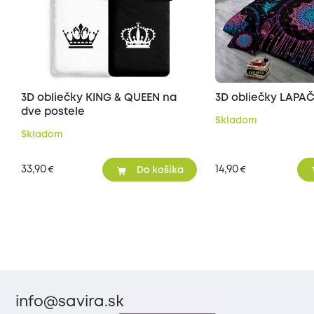
3D obliečky KING & QUEEN na
3D obliečky LAPA
dve postele
Skladom
Skladom
33,90
14,90
€
€
Do košíka
info@savira.sk