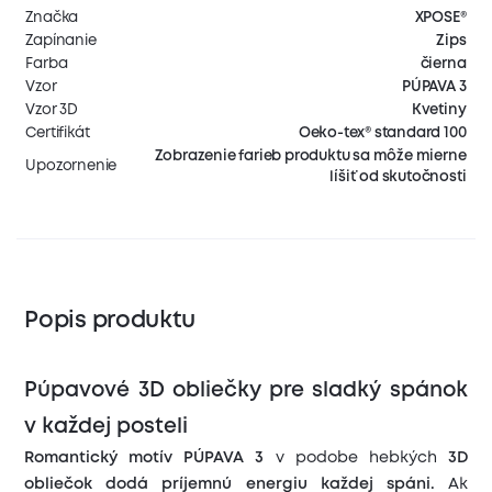
Značka
XPOSE®
Zapínanie
Zips
Farba
čierna
Vzor
PÚPAVA 3
Vzor 3D
Kvetiny
Certifikát
Oeko-tex® standard 100
Zobrazenie farieb produktu sa môže mierne
Upozornenie
líšiť od skutočnosti
Popis produktu
Púpavové 3D obliečky pre sladký spánok
v každej posteli
Romantický motív PÚPAVA 3
v podobe hebkých
3D
obliečok dodá príjemnú energiu každej spáni.
Ak