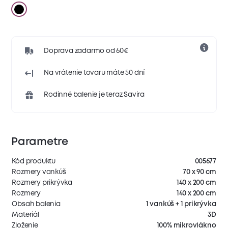
Doprava zadarmo od 60€
Na vrátenie tovaru máte 50 dní
Rodinné balenie je teraz Savira
Parametre
Kód produktu
005677
Rozmery vankúš
70 x 90 cm
Rozmery prikrývka
140 x 200 cm
Rozmery
140 x 200 cm
Obsah balenia
1 vankúš + 1 prikrývka
Materiál
3D
Zloženie
100% mikrovlákno