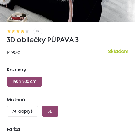
1×
3D obliečky PÚPAVA 3
Skladom
14,90
€
Rozmery
140 x 200 cm
Materiál
Mikroplyš
3D
Farba