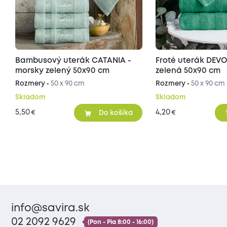
Bambusový uterák CATANIA -
Froté uterák DEV
morsky zelený 50x90 cm
zelená 50x90 cm
Rozmery •
50 x 90 cm
Rozmery •
50 x 90 cm
Skladom
Skladom
5,50
4,20
€
€
Do košíka
info@savira.sk
02 2092 9629
(Pon - Pia 8:00 - 16:00)