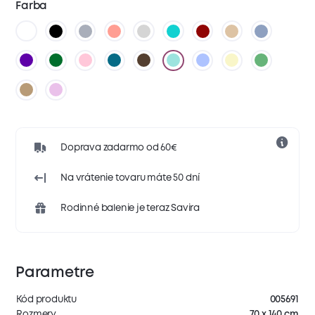
Farba
Doprava zadarmo od 60€
Na vrátenie tovaru máte 50 dní
Rodinné balenie je teraz Savira
Parametre
Kód produktu
005691
Rozmery
70 x 140 cm