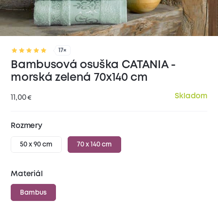
17×
Bambusová osuška CATANIA -
morská zelená 70x140 cm
Skladom
11,00
€
Rozmery
50 x 90 cm
70 x 140 cm
Materiál
Bambus