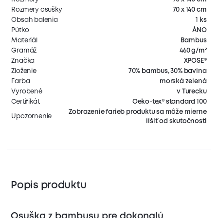
Rozmery osušky
70 x 140 cm
Obsah balenia
1 ks
Pútko
ÁNO
Materiál
Bambus
Gramáž
460 g/m²
Značka
XPOSE®
Zloženie
70% bambus, 30% bavlna
Farba
morská zelená
Vyrobené
v Turecku
Certifikát
Oeko-tex® standard 100
Zobrazenie farieb produktu sa môže mierne
Upozornenie
líšiť od skutočnosti
Popis produktu
Osuška z bambusu pre dokonalú