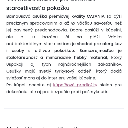
starostlivosť o pokožku
Bambusová osuška prémiovej kvality CATANIA
sa pýši
precíznym spracovaním a až 4x väčšou savosťou než
jej bavlnený predchodcovia. Dobre poslúži v kúpeľni,
ale aj u bazénu či na pláži. Vďaka
antibakteriálnym vlastnostiam
je vhodná pre alergikov
i osoby s citlivou pokožkou.
Samozrejmosťou je
stálofarebnosť a mimoriadne hebký materiál
, ktorý
uspokojí aj tých najnáročnejších zákazníkov.
Osušky majú svetlý tyrkysový odtieň, ktorý dodá
sviežosť mora aj do interiéru vašej kúpeľne.
Po kúpeli oceníte aj
kúpeľňové predložky
nielen pre
dekoráciu, ale aj pre bezpečie proti pošmyknutiu.