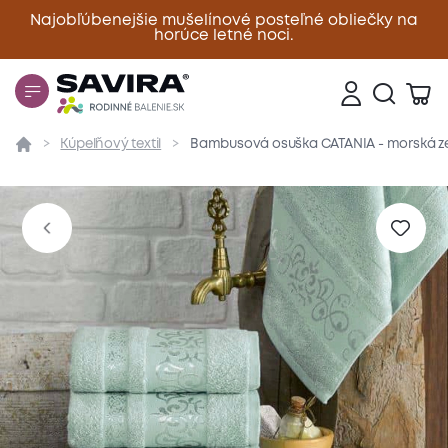
Najobľúbenejšie mušelínové posteľné obliečky na
horúce letné noci.
Zavrieť
Kúpeľňový textil
Bambusová osuška CATANIA - morská ze
Prehľad
Parametre
Popis produktu
Materiál