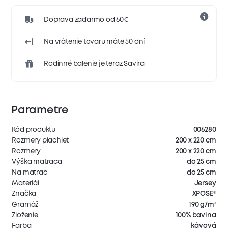
Doprava zadarmo od 60€
Na vrátenie tovaru máte 50 dní
Rodinné balenie je teraz Savira
Parametre
Kód produktu
006280
Rozmery plachiet
200 x 220 cm
Rozmery
200 x 220 cm
Výška matraca
do 25 cm
Na matrac
do 25 cm
Materiál
Jersey
Značka
XPOSE®
Gramáž
190 g/m²
Zloženie
100% bavlna
Farba
kávová