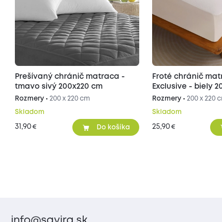
Prešívaný chránič matraca -
Froté chránič ma
tmavo sivý 200x220 cm
Exclusive - biely 
Rozmery •
200 x 220 cm
Rozmery •
200 x 220 
Skladom
Skladom
31,90
25,90
€
€
Do košíka
info@savira.sk