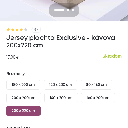
8×
Jersey plachta Exclusive - kávová
200x220 cm
Skladom
17,90
€
Rozmery
180 x 200 cm
120 x 200 cm
80 x 160 cm
200 x 200 cm
140 x 200 cm
160 x 200 cm
200 x 220 cm