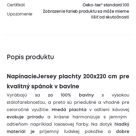
Certifikát
Oeko-tex® standard 100
Zobrazenie farieb produktu sa môže mierne
Upozornenie
líšiť od skutočnosti
Popis produktu
NapínacieJersey plachty 200x220 cm pre
kvalitný spánok v bavlne
Vyrábajú sa
zo 100% bavlny
s vysokou
stálofarebnosťou, a preto sú priedušné a vhodné pre
celoročné využitie.
Hnedá plachta
v odtieni kávovej
evokuje prírodu
a krásne harmonizuje s jemným
odtieňom napríklad lososovej farby. Na dotyk
hladký
materiál je
príjemný ľudskej pokožke a
dobre