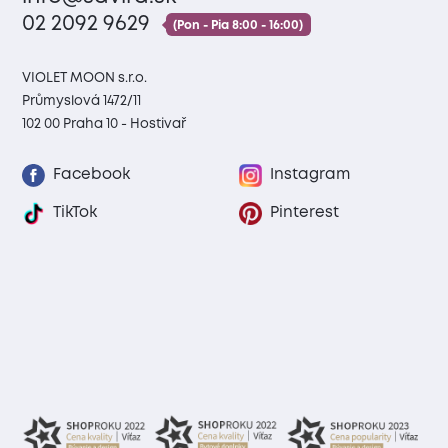
02 2092 9629
(Pon - Pia 8:00 - 16:00)
VIOLET MOON s.r.o.
Průmyslová 1472/11
102 00 Praha 10 - Hostivař
Facebook
Instagram
TikTok
Pinterest