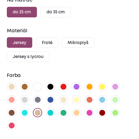
Na matrac
do 25 cm
do 35 cm
Materiál
Jersey
Froté
Mikroplyš
Jersey s lycrou
Farba