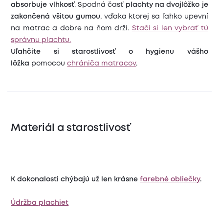
absorbuje vlhkosť
. Spodná časť
plachty na dvojlôžko je
zakončená všitou gumou
, vďaka ktorej sa ľahko upevní
na matrac a dobre na ňom drží.
Stačí si len vybrať tú
správnu plachtu.
Uľahčite si starostlivosť o hygienu vášho
lôžka
pomocou
chrániča matracov
.
Materiál a starostlivosť
K dokonalosti chýbajú už len krásne
farebné obliečky
.
Údržba plachiet